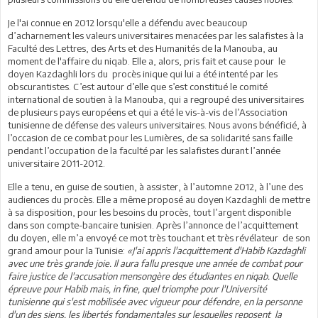
Je l'ai connue en 2012 lorsqu'elle a défendu avec beaucoup
d’acharnement les valeurs universitaires menacées par les salafistes à la
Faculté des Lettres, des Arts et des Humanités de la Manouba, au
moment de l'affaire du niqab. Elle a, alors, pris fait et cause pour le
doyen Kazdaghli lors du procès inique qui lui a été intenté par les
obscurantistes. C’est autour d’elle que s’est constitué le comité
international de soutien à la Manouba, qui a regroupé des universitaires
de plusieurs pays européens et qui a été le vis-à-vis de l’Association
tunisienne de défense des valeurs universitaires. Nous avons bénéficié, à
l’occasion de ce combat pour les Lumières, de sa solidarité sans faille
pendant l’occupation de la faculté par les salafistes durant l’année
universitaire 2011-2012.
Elle a tenu, en guise de soutien, à assister, à l’automne 2012, à l’une des
audiences du procès. Elle a même proposé au doyen Kazdaghli de mettre
à sa disposition, pour les besoins du procès, tout l’argent disponible
dans son compte-bancaire tunisien. Après l’annonce de l’acquittement
du doyen, elle m’a envoyé ce mot très touchant et très révélateur de son
grand amour pour la Tunisie:
«J'ai appris l'acquittement d'Habib Kazdaghli
avec une très grande joie. Il aura fallu presque une année de combat pour
faire justice de l'accusation mensongère des étudiantes en niqab. Quelle
épreuve pour Habib mais, in fine, quel triomphe pour l'Université
tunisienne qui s'est mobilisée avec vigueur pour défendre, en la personne
d'un des siens, les libertés fondamentales sur lesquelles reposent la