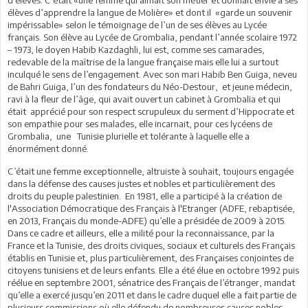
élèves d’apprendre la langue de Molière» et dont il «garde un souvenir
impérissable» selon le témoignage de l’un de ses élèves au Lycée
français. Son élève au Lycée de Grombalia, pendant l’année scolaire 1972
– 1973, le doyen Habib Kazdaghli, lui est, comme ses camarades,
redevable de la maîtrise de la langue française mais elle lui a surtout
inculqué le sens de l’engagement. Avec son mari Habib Ben Guiga, neveu
de Bahri Guiga, l’un des fondateurs du Néo-Destour, et jeune médecin,
ravi à la fleur de l’âge, qui avait ouvert un cabinet à Grombalia et qui
était apprécié pour son respect scrupuleux du serment d’Hippocrate et
son empathie pour ses malades, elle incarnait, pour ces lycéens de
Grombalia, une Tunisie plurielle et tolérante à laquelle elle a
énormément donné.
C’était une femme exceptionnelle, altruiste à souhait, toujours engagée
dans la défense des causes justes et nobles et particulièrement des
droits du peuple palestinien. En 1981, elle a participé à la création de
l'Association Démocratique des Français à l'Etranger (ADFE, rebaptisée,
en 2013, Français du monde-ADFE) qu’elle a présidée de 2009 à 2015.
Dans ce cadre et ailleurs, elle a milité pour la reconnaissance, par la
France et la Tunisie, des droits civiques, sociaux et culturels des Français
établis en Tunisie et, plus particulièrement, des Françaises conjointes de
citoyens tunisiens et de leurs enfants. Elle a été élue en octobre 1992 puis
réélue en septembre 2001, sénatrice des Français de l’étranger, mandat
qu’elle a exercé jusqu’en 2011 et dans le cadre duquel elle a fait partie de
plusieurs commissions où elle défendu de nombreuses causes nobles.