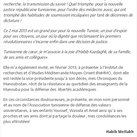
recherche, la transmission du savoir ! Quel triomphe pour la nouvelle
justice républicaine tunisienne, pour l'ordre des médecins aussi, qui ont
triomphé des habitudes de soumission inculquées par tant de décennies de
dictature !
Ce 2 mai 2013 est un grand jour pour la nouvelle Tunisie, un jour d'espoir
pour ses citoyens, un jour où la dignité que réclamaient les premiers
révolutionnaires s'incarne enfin dans une décision de justice.
Tunisienne de cœur, je m'associe à la joie d'Habib Kazdaghli, de sa famille,
de ses amis et collègues».
Elle m’a également invité, en février 2013, à présenter à l’Institut de
recherches et d’études Méditerranée Moyen-Orient iReMMO, dont elle
est restée la vice-présidente jusqu’à son décès, mes Chroniques du
Manoubistan, récit de la résistance au quotidien des enseignants de la
Manouba pour la défense des libertés académiques.
En ces circonstances douloureuses, je présente, en mon nom personnel
et au nom de l’Association tunisienne de défense des valeurs
universitaires, à ses enfants Youssef, Wassila et Amel ainsi qu’à ses
proches et ses amis dont je partage la douleur, mes condoléances les
plus attristées!
Habib Mellakh