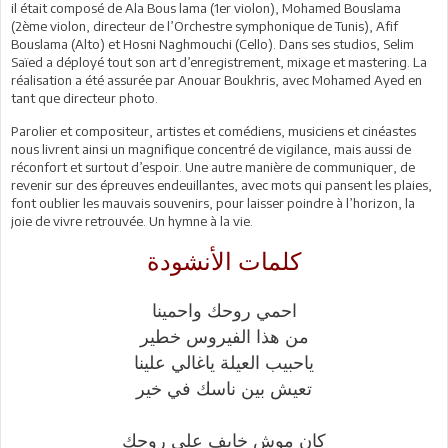
il était composé de Ala Bous lama (1er violon), Mohamed Bouslama
(2ème violon, directeur de l’Orchestre symphonique de Tunis), Afif
Bouslama (Alto) et Hosni Naghmouchi (Cello). Dans ses studios, Selim
Saïed a déployé tout son art d’enregistrement, mixage et mastering. La
réalisation a été assurée par Anouar Boukhris, avec Mohamed Ayed en
tant que directeur photo.
Parolier et compositeur, artistes et comédiens, musiciens et cinéastes
nous livrent ainsi un magnifique concentré de vigilance, mais aussi de
réconfort et surtout d’espoir. Une autre manière de communiquer, de
revenir sur des épreuves endeuillantes, avec mots qui pansent les plaies,
font oublier les mauvais souvenirs, pour laisser poindre à l’horizon, la
joie de vivre retrouvée. Un hymne à la vie.
كلمات الأنشودة
احمي روحك واحمينا
من هذا الفيروس خطير
ياحبيب العيلة ياغالي علينا
تعيش بين ناسك في خير
كان موش خايف على روحك