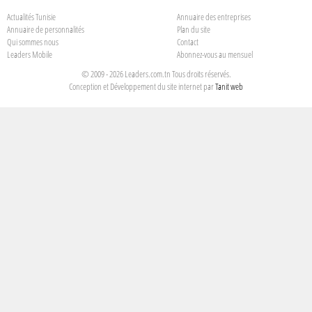
Actualités Tunisie
Annuaire des entreprises
Annuaire de personnalités
Plan du site
Qui sommes nous
Contact
Leaders Mobile
Abonnez-vous au mensuel
© 2009 - 2026 Leaders.com.tn Tous droits réservés.
Conception et Développement du site internet par
Tanit web