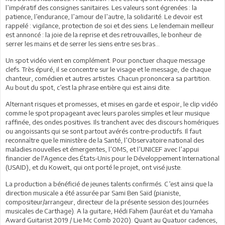
l’impératif des consignes sanitaires. Les valeurs sont égrenées : la
patience, l’endurance, l’amour de l’autre, la solidarité. Le devoir est
rappelé : vigilance, protection de soi et des siens. Le lendemain meilleur
est annoncé : la joie de la reprise et des retrouvailles, le bonheur de
serrer les mains et de serrer les siens entre ses bras...
Un spot vidéo vient en complément. Pour ponctuer chaque message
clefs. Très épuré, il se concentre sur le visage et le message, de chaque
chanteur, comédien et autres artistes. Chacun prononcera sa partition.
Au bout du spot, c’est la phrase entière qui est ainsi dite.
Alternant risques et promesses, et mises en garde et espoir, le clip vidéo
comme le spot propageant avec leurs paroles simples et leur musique
raffinée, des ondes positives. Ils tranchent avec des discours homériques
ou angoissants qui se sont partout avérés contre-productifs. Il faut
reconnaître que le ministère de la Santé, l’Observatoire national des
maladies nouvelles et émergentes, l’OMS, et l’UNICEF avec l’appui
financier de l'Agence des États-Unis pour le Développement International
(USAID), et du Koweït, qui ont porté le projet, ont visé juste.
La production a bénéficié de jeunes talents confirmés. C’est ainsi que la
direction musicale a été assurée par Sami Ben Saïd (pianiste,
compositeur/arrangeur, directeur de la présente session des Journées
musicales de Carthage). A la guitare, Hédi Fahem (lauréat et du Yamaha
Award Guitarist 2019 / Lie Mc Comb 2020). Quant au Quatuor cadences,