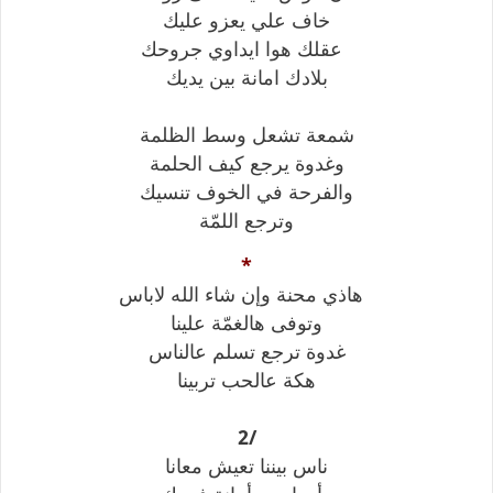
خاف علي يعزو عليك
عقلك هوا ايداوي جروحك
بلادك امانة بين يديك
شمعة تشعل وسط الظلمة
وغدوة يرجع كيف الحلمة
والفرحة في الخوف تنسيك
وترجع اللمّة
*
هاذي محنة وإن شاء الله لاباس
وتوفى هالغمّة علينا
غدوة ترجع تسلم عالناس
هكة عالحب تربينا
2/
ناس بيننا تعيش معانا