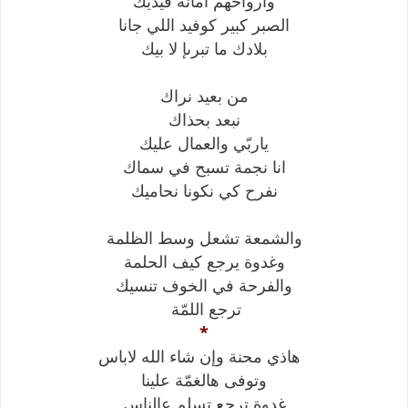
وأرواحهم أمانة فيديك
الصبر كبير كوفيد اللي جانا
بلادك ما تبرىإ لا بيك
من بعيد نراك
نبعد بحذاك
ياربّي والعمال عليك
انا نجمة تسبح في سماك
نفرح كي نكونا نحاميك
والشمعة تشعل وسط الظلمة
وغدوة يرجع كيف الحلمة
والفرحة في الخوف تنسيك
ترجع اللمّة
*
هاذي محنة وإن شاء الله لاباس
وتوفى هالغمّة علينا
غدوة ترجع تسلم عالناس