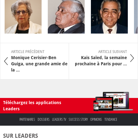
ARTICLE PRÉCÉDENT
ARTICLE SUIVANT
Monique Cerisier-Ben
Kais Saïed, la semaine
Guiga, une grande amie de
prochaine à Paris pour ...
la ...
Téléchargez les applications
Leaders
PARTENAIRES
DOSSIERS
LEADERS TV
SUCCESS STORY
OPINIONS
TENDANCE
SUR LEADERS