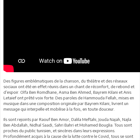
Des figures emblématiques de la chanson, du théâtre et des réseaux
sociaux ont été en effet réunis dans un chant de réconfort, de rebond et
d’espoir. Olfa Ben Romdhane, Asma Ben Ahmed, Bayrem Kilani et Anis
Letaief ont prêté voix forte. Des paroles de Hammouda Fellah, mises en
musique dans une composition originale par Bayrem Kilani, livrent un
message qui interpelle et mobilise à la fois, en toute douceur.
Ils sont rejoints par Raouf Ben Amor, Dalila Meftahi, Jouda Najah, Najla
Ben Abdallah, Nidhal Saadi, Sahri Bahri et Mohamed Bouglia. Tous sont
proches du public tunisien, et sincères dans leurs expressions.
Profondément acquis à la cause de la lutte contre le Covid, tous se sont