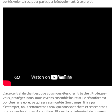
portés volontaires, pour participer bénévolement, à ce projet.
L’axe central du chant est que vous nous êtes cher, très cher. Protégez-
vous, protégez-nous, nous vivrons ensemble heureux. Le réconfort est
ponctué : une épreuve qui sera surmontée. Son danger finira par
s’estomper, nous retrouverons ceux qui nous sont chers et reprendrons
nos bonnes habitudes. A condition ! Et c’est là qu’intervient de nouveau