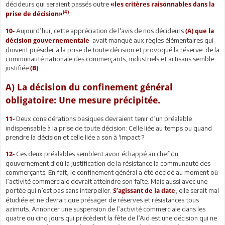
décideurs qui seraient passés outre
«les critères raisonnables dans la
(4)
.
prise de décision»
Aujourd’hui, cette appréciation de l'avis de nos décideurs
10-
(A) que la
avait manqué aux règles élémentaires qui
décision gouvernementale
doivent présider à la prise de toute décision et provoqué la réserve de la
communauté nationale des commerçants, industriels et artisans semble
justifiée
.
(B)
A) La décision du confinement général
obligatoire: Une mesure précipitée.
Deux considérations basiques devraient tenir d’un préalable
11-
indispensable à la prise de toute décision: Celle liée au temps ou quand
prendre la décision et celle liée a son à 'impact ?
Ces deux préalables semblent avoir échappé au chef du
12-
gouvernement d'où la justification de la résistance la communauté des
commerçants. En fait, le confinement général a été décidé au moment où
l’activité commerciale devrait atteindre son faîte. Mais aussi avec une
portée qui n’est pas sans interpeller.
, elle serait mal
S’agissant de la date
étudiée et ne devrait que présager de réserves et résistances tous
azimuts. Annoncer une suspension de l’activité commerciale dans les
quatre ou cinq jours qui précèdent la fête de l’Aid est une décision qui ne