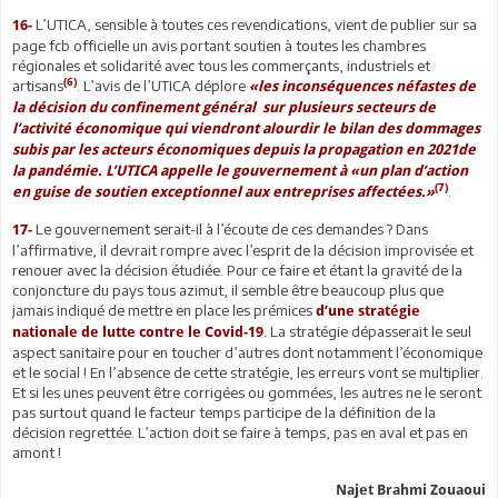
L’UTICA, sensible à toutes ces revendications, vient de publier sur sa
16-
page fcb officielle un avis portant soutien à toutes les chambres
régionales et solidarité avec tous les commerçants, industriels et
(6)
artisans
. L’avis de l’UTICA déplore
«
les inconséquences néfastes de
la décision du confinement général sur plusieurs secteurs de
l’activité économique qui viendront alourdir le bilan des dommages
subis par les acteurs
économiques depuis la propagation en 2021de
la pandémie. L’UTICA appelle le gouvernement à «un plan d’action
(7)
.
en guise de soutien exceptionnel aux entreprises affectées.»
Le gouvernement serait-il à l’écoute de ces demandes ? Dans
17-
l’affirmative, il devrait rompre avec l’esprit de la décision improvisée et
renouer avec la décision étudiée. Pour ce faire et étant la gravité de la
conjoncture du pays tous azimut, il semble être beaucoup plus que
jamais indiqué de mettre en place les prémices
d’une stratégie
. La stratégie dépasserait le seul
nationale de lutte contre le Covid-19
aspect sanitaire pour en toucher d’autres dont notamment l’économique
et le social ! En l’absence de cette stratégie, les erreurs vont se multiplier.
Et si les unes peuvent être corrigées ou gommées, les autres ne le seront
pas surtout quand le facteur temps participe de la définition de la
décision regrettée. L’action doit se faire à temps, pas en aval et pas en
amont !
Najet Brahmi Zouaoui