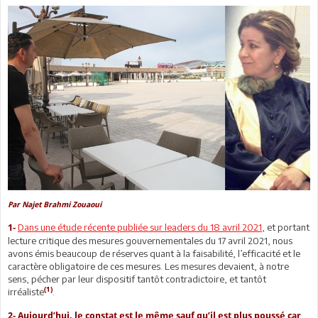
Par Najet Brahmi Zouaoui
Dans une étude récente publiée sur leaders du 18 avril 2021
, et portant
1-
lecture critique des mesures gouvernementales du 17 avril 2021, nous
avons émis beaucoup de réserves quant à la faisabilité, l’efficacité et le
caractère obligatoire de ces mesures. Les mesures devaient, à notre
sens, pécher par leur dispositif tantôt contradictoire, et tantôt
(1)
irréaliste
.
2-
Aujourd’hui, le constat est le même sauf qu’il est plus poussé car