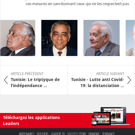
ces mesures en sanctionnant ceux qui ne les respectent pas
ARTICLE PRÉCÉDENT
ARTICLE SUIVANT
Tunisie: Le triptyque de
Tunisie - Lutte anti Covid-
l’indépendance ...
19: la distanciation ...
Téléchargez les applications
Leaders
PARTENAIRES
DOSSIERS
LEADERS TV
SUCCESS STORY
OPINIONS
TENDANCE