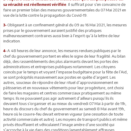
. Il suffirait pour s’en convaincre de
sa véracité est réellement vérifiée
faire un premier bilan des mesures gouvernementales du 07 Mai 2021 en
vue de la lutte contre la propagation du Covid-19.
Obligeant à un confinement général du 09 au 16 Mai 2021, les mesures
3-
prises par le gouvernement auraient justifié des pratiques
malheureusement contraires aussi bien à l’esprit qu’à la lettre de leur
indication.
A 48 heures de leur annonce, les mesures rendues publiques par le
4-
chef du gouvernement portent en elles le signe de leur fragilité. Au bilan
déjà, des rassemblements des plus alarmants devant les portes des
administrations et entreprises publiques notamment. Les citoyens
coincés par le temps et voyant l’impasse budgétaire pour la fête de l’Aid,
se sont précipités massivement aux postes en quête d’argent. Les
autres, soucieux de répondre de leur rituel d’approvisionnement en
pâtisseries et en nouveaux vêtements pour leur progéniture, ont choisi
de faire les magasins et centres commerciaux pratiquement au même
temps. Ils ne pouvaient pas agir autrement d’ailleurs puisqu’ils ils
devaient tous s’organiser et au mieux du vendredi 07 Mai à partir de 11h,
heure du discours du chef du gouvernement au samedi 8 Mai avant 19h,
heure où le couvre-feu devait entreren vigueur (une cessation de toute
activité commerciale et autre). Les moyens de transport publics et même
privés étouffaient et véhiculaient l’image amère d’une société qui
s’accroche à la vie dans des conditions lamentablement affreuses.