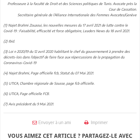
Professeure à la faculté de Droit et des Sciences politiques de Tunis. Avocate près la
Cour de Cassation.
Secrétaire générale de l’Alliance Internationale des Femmes Avocates/Genève
(1) Najet Brahmi Zouaoui, les nouvelles mesures du 17 avril 2021 de lutte contre le
Covid-19 : Faisabilité, efficacité et force obligatoire, Leaders News du 18 avril 2021.
(2) Ibid.
(3) Loi n 2020/19 du 12 avril 2020 habilitant le chef du gouvernement à prendre des
décrets-lois dans l’objectif de faire face aux répercussions de la propagation du
Coronavirus-Covid-19
(4) Najet Brahmi, Page officielle fcb, Statut du 07 Mai 2021.
(5) UTICA, Chambre régionale de Sousse, page fcb officielle.
(6) UTICA, Page officielle FCB.
(7) Avis précédent du 9 Mai 2021.
Envoyer à un ami
Imprimer
VOUS AIMEZ CET ARTICLE ? PARTAGEZ-LE AVEC