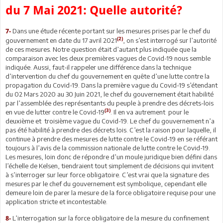
du 7 Mai 2021: Quelle autorité?
Dans une étude récente portant sur les mesures prises par le chef du
7-
(2)
gouvernement en date du 17 avril 2021
, on s’est interrogé sur l’autorité
de ces mesures. Notre question était d’autant plus indiquée que la
comparaison avec les deux premières vagues de Covid-19 nous semble
indiquée. Aussi, faut-il rappeler une différence dans la technique
d’intervention du chef du gouvernement en quête d’une lutte contre la
propagation du Covid-19. Dans la première vague du Covid-19 s’étendant
du 02 Mars 2020 au 30 Juin 2021, le chef du gouvernement était habilité
par l’assemblée des représentants du peuple à prendre des décrets-lois
(3)
en vue de lutter contre le Covid-19
. Il en va autrement pour le
deuxième et troisième vague du Covid-19. Le chef du gouvernement n’a
pas été habilité à prendre des décrets lois. C’est la raison pour laquelle, il
continue à prendre des mesures de lutte contre le Covid-19 en se référant
toujours à l’avis de la commission nationale de lutte contre le Covid-19.
Les mesures, loin donc de répondre d’un moule juridique bien défini dans
l’échelle de Kelsen, tiendraient tout simplement de décisions qui invitent
à s’interroger sur leur force obligatoire. C’est vrai que la signature des
mesures par le chef du gouvernement est symbolique, cependant elle
demeure loin de parer la mesure de la force obligatoire requise pour une
application stricte et incontestable.
L’interrogation sur la force obligatoire de la mesure du confinement
8-