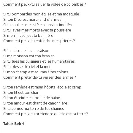
Comment peux-tu saluer la volée de colombes ?
Si tu bombardes mon église et ma mosquée
Si ton Dieu est marchand d’armes
Si tu souilles mes stèles dans le cimetière
Si tu laves mes morts avec ta poussière
Si mon linceul est ta bannière
Comment peux-tu entendre mes prières ?
Si ta saison est sans saison
Si ma moisson est ton brasier
Si tu tues les cuisiniers et les humanitaires
Si tu blesses le ciel et la mer
Si mon champ est soumis à tes colons
Comment prétends-tu verser des larmes ?
Si ton remède est raser hôpital école et camp
Si ton lit est ton char
Si ton étreinte est boule de haine
Si ton amour est chant de canonnière
Si tu cernes ma terre de tes chaînes
Comment peux-tu prétendre qu’elle est ta terre ?
Tahar Bekri