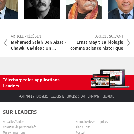
ARTICLE PRÉCÉDENT
ARTICLE SUIVANT
Mohamed Salah Ben Aïssa -
Ernst Mayr: La biologie
Chawki Gaddes : Un ...
comme science historique
Téléchargez les applications
Leaders
PARTENAIRES
DOSSIERS
LEADERS TV
SUCCESS STORY
OPINIONS
TENDANCE
SUR LEADERS
Actualités Tunisie
Annuaire des entreprises
Annuaire de personnalités
Plan du site
Qui sommes nous
Contact