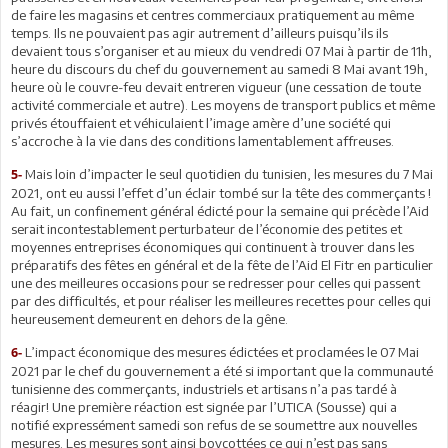
de faire les magasins et centres commerciaux pratiquement au même
temps. Ils ne pouvaient pas agir autrement d’ailleurs puisqu’ils ils
devaient tous s’organiser et au mieux du vendredi 07 Mai à partir de 11h,
heure du discours du chef du gouvernement au samedi 8 Mai avant 19h,
heure où le couvre-feu devait entreren vigueur (une cessation de toute
activité commerciale et autre). Les moyens de transport publics et même
privés étouffaient et véhiculaient l’image amère d’une société qui
s’accroche à la vie dans des conditions lamentablement affreuses.
Mais loin d’impacter le seul quotidien du tunisien, les mesures du 7 Mai
5-
2021, ont eu aussi l’effet d’un éclair tombé sur la tête des commerçants !
Au fait, un confinement général édicté pour la semaine qui précède l’Aid
serait incontestablement perturbateur de l’économie des petites et
moyennes entreprises économiques qui continuent à trouver dans les
préparatifs des fêtes en général et de la fête de l’Aid El Fitr en particulier
une des meilleures occasions pour se redresser pour celles qui passent
par des difficultés, et pour réaliser les meilleures recettes pour celles qui
heureusement demeurent en dehors de la gêne.
L’impact économique des mesures édictées et proclamées le 07 Mai
6-
2021 par le chef du gouvernement a été si important que la communauté
tunisienne des commerçants, industriels et artisans n’a pas tardé à
réagir! Une première réaction est signée par l’UTICA (Sousse) qui a
notifié expressément samedi son refus de se soumettre aux nouvelles
mesures. Les mesures sont ainsi boycottées ce qui n’est pas sans