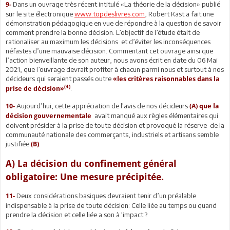
Dans un ouvrage très récent intitulé «La théorie de la décision» publié
9-
sur le site électronique
www.topdeslivres.com
, Robert Kast a fait une
démonstration pédagogique en vue de répondre à la question de savoir
comment prendre la bonne décision. L’objectif de l’étude était de
rationaliser au maximum les décisions et d’éviter les inconséquences
néfastes d’une mauvaise décision. Commentant cet ouvrage ainsi que
l’action bienveillante de son auteur, nous avons écrit en date du 06 Mai
2021, que l’ouvrage devrait profiter à chacun parmi nous et surtout à nos
décideurs qui seraient passés outre
«les critères raisonnables dans la
(4)
.
prise de décision»
Aujourd’hui, cette appréciation de l'avis de nos décideurs
10-
(A) que la
avait manqué aux règles élémentaires qui
décision gouvernementale
doivent présider à la prise de toute décision et provoqué la réserve de la
communauté nationale des commerçants, industriels et artisans semble
justifiée
.
(B)
A) La décision du confinement général
obligatoire: Une mesure précipitée.
Deux considérations basiques devraient tenir d’un préalable
11-
indispensable à la prise de toute décision: Celle liée au temps ou quand
prendre la décision et celle liée a son à 'impact ?