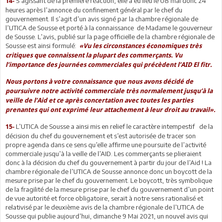
S’agissant de la première réaction, elle a eu lieu le 08 mai donc 24
14-
heures après l’annonce du confinement général par le chef du
gouvernement. Il s’agit d’un avis signé par la chambre régionale de
l’UTICA de Sousse et porté à la connaissance de Madame le gouverneur
de Sousse. L’avis, publié sur la page officielle de la chambre régionale de
Sousse est ainsi formulé:
«Vu les circonstances économiques très
critiques que connaissent la plupart des commerçants. Vu
l’importance des journées commerciales qui précèdent l’AID El fitr.
Nous portons à votre connaissance que nous avons décidé de
poursuivre notre activité commerciale très normalement jusqu’à la
veille de l’Aid et ce après concertation avec toutes les parties
prenantes qui ont exprimé leur attachement à leur droit au travail».
L’UTICA de Sousse a ainsi mis en relief le caractère intempestif de la
15-
décision du chef du gouvernement et s’est autorisée de tracer son
propre agenda dans ce sens qu’elle affirme une poursuite de l’activité
commerciale jusqu’à la veille de l’AID. Les commerçants se plieraient
donc à la décision du chef du gouvernement à partir du jour de l’Aid ! La
chambre régionale de l’UTICA de Sousse annonce donc un boycott de la
mesure prise par le chef du gouvernement. Le boycott, très symbolique
de la fragilité de la mesure prise par le chef du gouvernement d’un point
de vue autorité et force obligatoire, serait à notre sens rationalisé et
relativisé par le deuxième avis de la chambre régionale de l’UTICA de
Sousse qui publie aujourd’hui, dimanche 9 Mai 2021, un nouvel avis qui