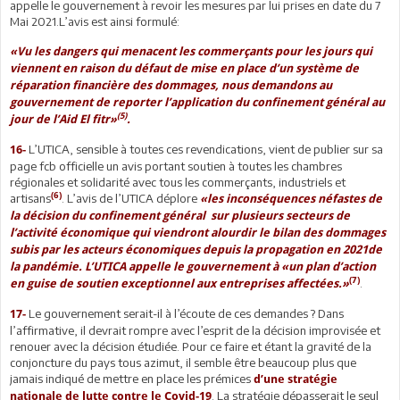
appelle le gouvernement à revoir les mesures par lui prises en date du 7
Mai 2021.L’avis est ainsi formulé:
«Vu les dangers qui menacent les commerçants pour les jours qui
viennent en raison du défaut de mise en place d’un système de
réparation financière des dommages, nous demandons au
gouvernement de reporter l’application du confinement général au
(5)
jour de l’Aid El fitr»
.
L’UTICA, sensible à toutes ces revendications, vient de publier sur sa
16-
page fcb officielle un avis portant soutien à toutes les chambres
régionales et solidarité avec tous les commerçants, industriels et
(6)
artisans
. L’avis de l’UTICA déplore
«
les inconséquences néfastes de
la décision du confinement général sur plusieurs secteurs de
l’activité économique qui viendront alourdir le bilan des dommages
subis par les acteurs
économiques depuis la propagation en 2021de
la pandémie. L’UTICA appelle le gouvernement à «un plan d’action
(7)
.
en guise de soutien exceptionnel aux entreprises affectées.»
Le gouvernement serait-il à l’écoute de ces demandes ? Dans
17-
l’affirmative, il devrait rompre avec l’esprit de la décision improvisée et
renouer avec la décision étudiée. Pour ce faire et étant la gravité de la
conjoncture du pays tous azimut, il semble être beaucoup plus que
jamais indiqué de mettre en place les prémices
d’une stratégie
. La stratégie dépasserait le seul
nationale de lutte contre le Covid-19