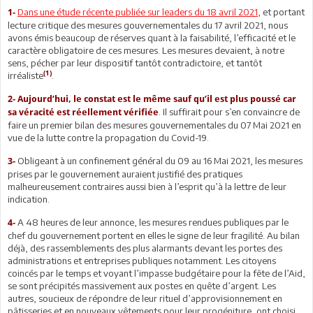
Dans une étude récente publiée sur leaders du 18 avril 2021
, et portant
1-
lecture critique des mesures gouvernementales du 17 avril 2021, nous
avons émis beaucoup de réserves quant à la faisabilité, l’efficacité et le
caractère obligatoire de ces mesures. Les mesures devaient, à notre
sens, pécher par leur dispositif tantôt contradictoire, et tantôt
(1)
irréaliste
.
2-
Aujourd’hui, le constat est le même sauf qu’il est plus poussé car
. Il suffirait pour s’en convaincre de
sa véracité est réellement vérifiée
faire un premier bilan des mesures gouvernementales du 07 Mai 2021 en
vue de la lutte contre la propagation du Covid-19.
Obligeant à un confinement général du 09 au 16 Mai 2021, les mesures
3-
prises par le gouvernement auraient justifié des pratiques
malheureusement contraires aussi bien à l’esprit qu’à la lettre de leur
indication.
A 48 heures de leur annonce, les mesures rendues publiques par le
4-
chef du gouvernement portent en elles le signe de leur fragilité. Au bilan
déjà, des rassemblements des plus alarmants devant les portes des
administrations et entreprises publiques notamment. Les citoyens
coincés par le temps et voyant l’impasse budgétaire pour la fête de l’Aid,
se sont précipités massivement aux postes en quête d’argent. Les
autres, soucieux de répondre de leur rituel d’approvisionnement en
pâtisseries et en nouveaux vêtements pour leur progéniture, ont choisi