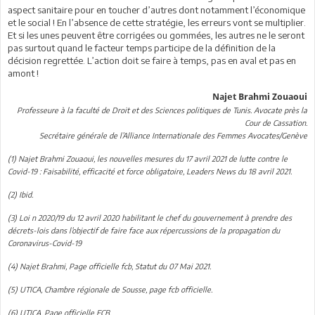
aspect sanitaire pour en toucher d’autres dont notamment l’économique
et le social ! En l’absence de cette stratégie, les erreurs vont se multiplier.
Et si les unes peuvent être corrigées ou gommées, les autres ne le seront
pas surtout quand le facteur temps participe de la définition de la
décision regrettée. L’action doit se faire à temps, pas en aval et pas en
amont !
Najet Brahmi Zouaoui
Professeure à la faculté de Droit et des Sciences politiques de Tunis. Avocate près la
Cour de Cassation.
Secrétaire générale de l’Alliance Internationale des Femmes Avocates/Genève
(1) Najet Brahmi Zouaoui, les nouvelles mesures du 17 avril 2021 de lutte contre le
Covid-19 : Faisabilité, efficacité et force obligatoire, Leaders News du 18 avril 2021.
(2) Ibid.
(3) Loi n 2020/19 du 12 avril 2020 habilitant le chef du gouvernement à prendre des
décrets-lois dans l’objectif de faire face aux répercussions de la propagation du
Coronavirus-Covid-19
(4) Najet Brahmi, Page officielle fcb, Statut du 07 Mai 2021.
(5) UTICA, Chambre régionale de Sousse, page fcb officielle.
(6) UTICA, Page officielle FCB.