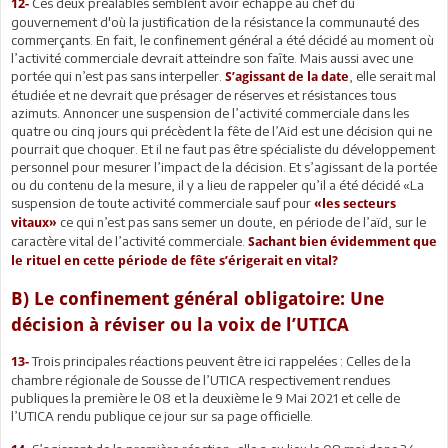
Ces deux préalables semblent avoir échappé au chef du
12-
gouvernement d'où la justification de la résistance la communauté des
commerçants. En fait, le confinement général a été décidé au moment où
l’activité commerciale devrait atteindre son faîte. Mais aussi avec une
portée qui n’est pas sans interpeller.
, elle serait mal
S’agissant de la date
étudiée et ne devrait que présager de réserves et résistances tous
azimuts. Annoncer une suspension de l’activité commerciale dans les
quatre ou cinq jours qui précèdent la fête de l’Aid est une décision qui ne
pourrait que choquer. Et il ne faut pas être spécialiste du développement
personnel pour mesurer l’impact de la décision. Et s’agissant de la portée
ou du contenu de la mesure, il y a lieu de rappeler qu’il a été décidé «La
suspension de toute activité commerciale sauf pour
«les secteurs
ce qui n’est pas sans semer un doute, en période de l’aïd, sur le
vitaux»
caractère vital de l’activité commerciale.
Sachant bien évidemment que
le rituel en cette période de fête s’érigerait en vital?
B) Le confinement général obligatoire: Une
décision à réviser ou la voix de l’UTICA
Trois principales réactions peuvent être ici rappelées : Celles de la
13-
chambre régionale de Sousse de l’UTICA respectivement rendues
publiques la première le 08 et la deuxième le 9 Mai 2021 et celle de
l’UTICA rendu publique ce jour sur sa page officielle.