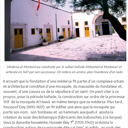
Médersa el Montasiriya construite par le sultan hafside Mohamed el Montassir et
achevée en 1437 par son successeur. On notera en arrière-plan l'existence d'un îwân
Il arrivait que la fondation d’une médersa fît partie d’un complexe urbain
et architectural constitué d’une mosquée, du mausolée du fondateur et,
souvent, d’une zaouia ou de la sépulture d’un saint. On peut citer à ce
propos, pour la période hafside, la construction sur ordre de la princesse
‘Atf de la mosquée Al Hawâ en même temps que sa médersa. Plus tard,
Youssouf Dey (1610-1637) en fit édifier une ainsi que la mosquée qui
porte son nom, son tombeau et un hammam auxquels il ajouta la
création du souk des Bchamqiya (fabricants des babouches à la turque).
er
Sous la dynastie husseïnite, Husseïn Bey 1
(1705-1740) ordonna la
construction autour de sa mosquée dite «al Jâmi’ al jadîd», au souk des