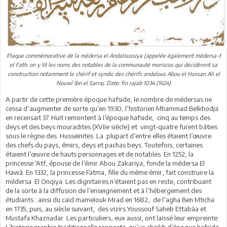
Plaque commémorative de la médersa el Andaloussiya (appelée également médersa-t
el Fath. on y lit les noms des notables de la communauté moriscos qui décidèrent sa
construction notamment le chérif et syndic des chérifs andalous Abou el Hassan Ali el
Nouwî Ibn el Sarraj. Date: fin rajab 1034 (1624)
A partir de cette première époque hafside, le nombre de médersas ne
cessa d’augmenter de sorte qu’en 1930, l’historien Mhammad Belkhodja
en recensait 37. Huit remontent à l’époque hafside, cinq au temps des
deys et des beys mouradites (XVIIe siècle) et vingt-quatre furent bâties
sous le règne des Husseïnites. La plupart d’entre elles étaient l’œuvre
des chefs du pays, émirs, deys et pachas beys. Toutefois, certaines
étaient l’œuvre de hauts personnages et de notables. En 1252, la
princesse ‘Atf, épouse de l’émir Abou Zakariya, fonde la médersa El
Hawâ. En 1332, la princesse Fatma, fille du même émir, fait construire la
médersa El Onqiya. Les dignitaires n’étaient pas en reste, contribuant
de la sorte à la diffusion de l’enseignement et à l’hébergement des
étudiants : ainsi du caïd mamelouk Mrad en 1682, de l’agha Ben Mticha
en 1735, puis, au siècle suivant, des vizirs Youssouf Saheb Ettabâa et
Mustafa Khaznadar. Les particuliers, eux aussi, ont laissé leur empreinte: