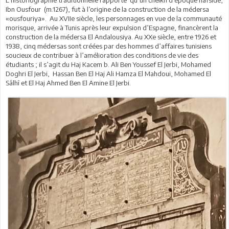
L’historiographie traditionnelle rapporte qu’un cheikh d’époque hafside,
Ibn Ousfour (m.1267), fut à l’origine de la construction de la médersa
«ousfouriya». Au XVIIe siècle, les personnages en vue de la communauté
morisque, arrivée à Tunis après leur expulsion d’Espagne, financèrent la
construction de la médersa El Andalousiya. Au XXe siècle, entre 1926 et
1938, cinq médersas sont créées par des hommes d’affaires tunisiens
soucieux de contribuer à l’amélioration des conditions de vie des
étudiants ; il s’agit du Haj Kacem b. Ali Ben Youssef El Jerbi, Mohamed
Doghri El Jerbi, Hassan Ben El Haj Ali Hamza El Mahdoui, Mohamed El
Sâlhî et El Haj Ahmed Ben El Amine El Jerbi.