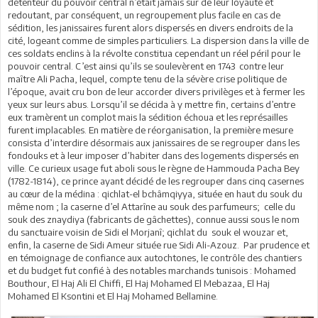
détenteur du pouvoir central n’était jamais sûr de leur loyauté et
redoutant, par conséquent, un regroupement plus facile en cas de
sédition, les janissaires furent alors dispersés en divers endroits de la
cité, logeant comme de simples particuliers. La dispersion dans la ville de
ces soldats enclins à la révolte constitua cependant un réel péril pour le
pouvoir central. C’est ainsi qu’ils se soulevèrent en 1743 contre leur
maître Ali Pacha, lequel, compte tenu de la sévère crise politique de
l’époque, avait cru bon de leur accorder divers privilèges et à fermer les
yeux sur leurs abus. Lorsqu’il se décida à y mettre fin, certains d’entre
eux tramèrent un complot mais la sédition échoua et les représailles
furent implacables. En matière de réorganisation, la première mesure
consista d’interdire désormais aux janissaires de se regrouper dans les
fondouks et à leur imposer d’habiter dans des logements dispersés en
ville. Ce curieux usage fut aboli sous le règne de Hammouda Pacha Bey
(1782-1814), ce prince ayant décidé de les regrouper dans cinq casernes
au cœur de la médina : qichlat-el bchâmqiyya, située en haut du souk du
même nom ; la caserne d’el Attarîne au souk des parfumeurs; celle du
souk des znaydiya (fabricants de gâchettes), connue aussi sous le nom
du sanctuaire voisin de Sidi el Morjanî; qichlat du souk el wouzar et,
enfin, la caserne de Sidi Ameur située rue Sidi Ali-Azouz. Par prudence et
en témoignage de confiance aux autochtones, le contrôle des chantiers
et du budget fut confié à des notables marchands tunisois : Mohamed
Bouthour, El Haj Ali El Chiffi, El Haj Mohamed El Mebazaa, El Haj
Mohamed El Ksontini et El Haj Mohamed Bellamine.