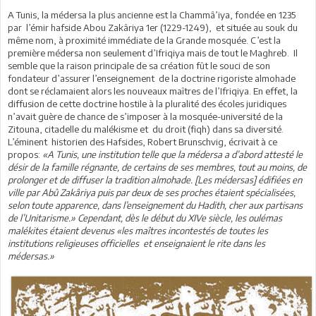
A Tunis, la médersa la plus ancienne est la Chammâ’iya, fondée en 1235
par l’émir hafside Abou Zakâriya 1er (1229-1249), et située au souk du
même nom, à proximité immédiate de la Grande mosquée. C’est la
première médersa non seulement d’Ifriqiya mais de tout le Maghreb. Il
semble que la raison principale de sa création fût le souci de son
fondateur d’assurer l’enseignement de la doctrine rigoriste almohade
dont se réclamaient alors les nouveaux maîtres de l’Ifriqiya. En effet, la
diffusion de cette doctrine hostile à la pluralité des écoles juridiques
n’avait guère de chance de s’imposer à la mosquée-université de la
Zitouna, citadelle du malékisme et du droit (fiqh) dans sa diversité.
L’éminent historien des Hafsides, Robert Brunschvig, écrivait à ce
propos:
«A Tunis, une institution telle que la médersa a d’abord attesté le
désir de la famille régnante, de certains de ses membres, tout au moins, de
prolonger et de diffuser la tradition almohade. [Les médersas] édifiées en
ville par Abû Zakâriya puis par deux de ses proches étaient spécialisées,
selon toute apparence, dans l’enseignement du Hadith, cher aux partisans
de l’Unitarisme.» Cependant, dès le début du XIVe siècle, les oulémas
malékites étaient devenus «les maîtres incontestés de toutes les
institutions religieuses officielles et enseignaient le rite dans les
médersas.»