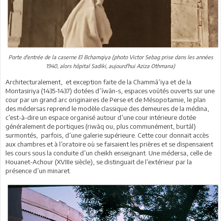
Porte d'entrée de la caserne El Bchamqiya (photo Victor Sebag prise dans les années
1940, alors hôpital Sadiki, aujourd'hui Aziza Othmana)
Architecturalement, et exception faite de la Chammâ’iya et de la
Montasiriya (1435-1437) dotées d’îwân-s, espaces voûtés ouverts sur une
cour par un grand arc originaires de Perse et de Mésopotamie, le plan
des médersas reprend le modèle classique des demeures de la médina,
c’est-à-dire un espace organisé autour d’une cour intérieure dotée
généralement de portiques (riwâq ou, plus communément, burtâl)
surmontés, parfois, d’une galerie supérieure. Cette cour donnait accès
aux chambres et à l’oratoire où se faisaient les prières et se dispensaient
les cours sous la conduite d’un cheikh enseignant. Une médersa, celle de
Houanet-Achour (XVIIIe siècle), se distinguait de l’extérieur par la
présence d’un minaret.