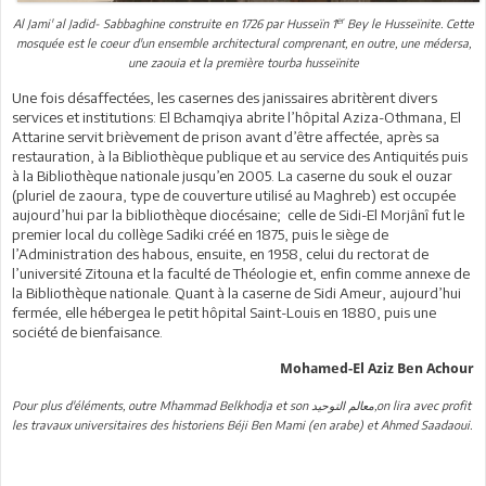
er
Al Jami' al Jadid- Sabbaghine construite en 1726 par Husseïn 1
Bey le Husseïnite. Cette
mosquée est le coeur d'un ensemble architectural comprenant, en outre, une médersa,
une zaouia et la première tourba husseïnite
Une fois désaffectées, les casernes des janissaires abritèrent divers
services et institutions: El Bchamqiya abrite l’hôpital Aziza-Othmana, El
Attarine servit brièvement de prison avant d’être affectée, après sa
restauration, à la Bibliothèque publique et au service des Antiquités puis
à la Bibliothèque nationale jusqu’en 2005. La caserne du souk el ouzar
(pluriel de zaoura, type de couverture utilisé au Maghreb) est occupée
aujourd’hui par la bibliothèque diocésaine; celle de Sidi-El Morjânî fut le
premier local du collège Sadiki créé en 1875, puis le siège de
l’Administration des habous, ensuite, en 1958, celui du rectorat de
l’université Zitouna et la faculté de Théologie et, enfin comme annexe de
la Bibliothèque nationale. Quant à la caserne de Sidi Ameur, aujourd’hui
fermée, elle hébergea le petit hôpital Saint-Louis en 1880, puis une
société de bienfaisance.
Mohamed-El Aziz Ben Achour
Pour plus d'éléments, outre Mhammad Belkhodja et son معالم التوحيد,on lira avec profit
les travaux universitaires des historiens Béji Ben Mami (en arabe) et Ahmed Saadaoui.