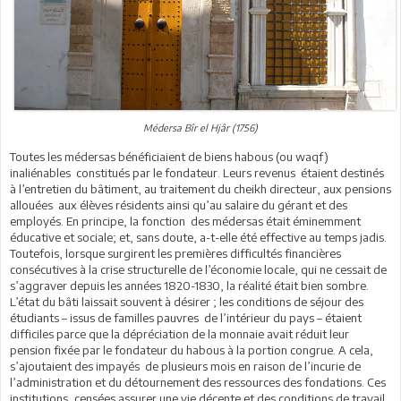
Médersa Bîr el Hjâr (1756)
Toutes les médersas bénéficiaient de biens habous (ou waqf)
inaliénables constitués par le fondateur. Leurs revenus étaient destinés
à l’entretien du bâtiment, au traitement du cheikh directeur, aux pensions
allouées aux élèves résidents ainsi qu’au salaire du gérant et des
employés. En principe, la fonction des médersas était éminemment
éducative et sociale; et, sans doute, a-t-elle été effective au temps jadis.
Toutefois, lorsque surgirent les premières difficultés financières
consécutives à la crise structurelle de l’économie locale, qui ne cessait de
s’aggraver depuis les années 1820-1830, la réalité était bien sombre.
L’état du bâti laissait souvent à désirer ; les conditions de séjour des
étudiants – issus de familles pauvres de l’intérieur du pays – étaient
difficiles parce que la dépréciation de la monnaie avait réduit leur
pension fixée par le fondateur du habous à la portion congrue. A cela,
s’ajoutaient des impayés de plusieurs mois en raison de l’incurie de
l’administration et du détournement des ressources des fondations. Ces
institutions, censées assurer une vie décente et des conditions de travail