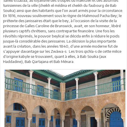
Saheb Ettabaâ, au loyalisme des troupes du makhzen et des autorités
tunisiennes de la ville (cheikh el médina et cheikh du faubourg de Bab
Souika) ainsi que des habitants que l’on avait armés pour la circonstance.
En 1816, nouveau soulèvement sous le règne de Mahmoud Pacha Bey; le
prétexte des janissaires était que le bey, à l’occasion de la visite de la
princesse de Galles Caroline de Brunswick, avait, en son honneur, libéré
plusieurs captifs chrétiens, sans contrepartie financière. Une fois les
révoltés réprimés, le pouvoir beylical se décida enfin à réduire le poids
jusque-là considérable des janissaires. La décision la plus importante
avant la création, dans les années 1840, d’une armée moderne fut de
s’appuyer davantage sur les Zwâwa-s. Les trois qichla-s de cette milice
d’origine kabyle se trouvaient, quant à elles, à Bab Souika (aux
Haddadine), Bab Qartajana et Bab Ménara.