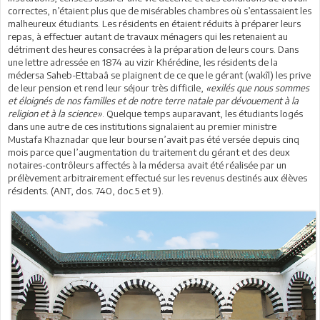
correctes, n’étaient plus que de misérables chambres où s’entassaient les
malheureux étudiants. Les résidents en étaient réduits à préparer leurs
repas, à effectuer autant de travaux ménagers qui les retenaient au
détriment des heures consacrées à la préparation de leurs cours. Dans
une lettre adressée en 1874 au vizir Khérédine, les résidents de la
médersa Saheb-Ettabaâ se plaignent de ce que le gérant (wakîl) les prive
de leur pension et rend leur séjour très difficile,
«exilés que nous sommes
et éloignés de nos familles et de notre terre natale par dévouement à la
religion et à la science»
. Quelque temps auparavant, les étudiants logés
dans une autre de ces institutions signalaient au premier ministre
Mustafa Khaznadar que leur bourse n’avait pas été versée depuis cinq
mois parce que l’augmentation du traitement du gérant et des deux
notaires-contrôleurs affectés à la médersa avait été réalisée par un
prélèvement arbitrairement effectué sur les revenus destinés aux élèves
résidents. (ANT, dos. 740, doc.5 et 9).