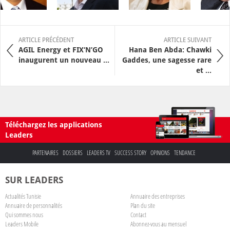
ARTICLE PRÉCÉDENT
ARTICLE SUIVANT
AGIL Energy et FIX‘N’GO
Hana Ben Abda: Chawki
inaugurent un nouveau ...
Gaddes, une sagesse rare
et ...
Téléchargez les applications
Leaders
PARTENAIRES
DOSSIERS
LEADERS TV
SUCCESS STORY
OPINIONS
TENDANCE
SUR LEADERS
Actualités Tunisie
Annuaire des entreprises
Annuaire de personnalités
Plan du site
Qui sommes nous
Contact
Leaders Mobile
Abonnez-vous au mensuel