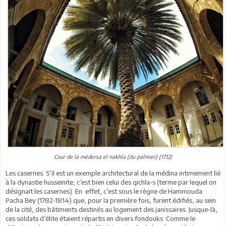
Cour de la médersa el nakhla (du palmier) (1712)
Les casernes. S’il est un exemple architectural de la médina intimement lié
à la dynastie husseïnite, c’est bien celui des qichla-s (terme par lequel on
désignait les casernes). En effet, c’est sous le règne de Hammouda
Pacha Bey (1782-1814) que, pour la première fois, furent édifiés, au sein
de la cité, des bâtiments destinés au logement des janissaires. Jusque-là,
ces soldats d’élite étaient répartis en divers fondouks. Comme le