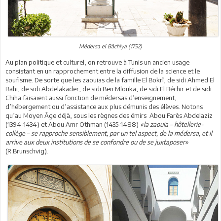
Médersa el Bâchiya (1752)
Au plan politique et culturel, on retrouve à Tunis un ancien usage
consistant en un rapprochement entre la diffusion de la science et le
soufisme. De sorte que les zaouias de la famille El Bokrî, de sidi Ahmed El
Bahi, de sidi Abdelakader, de sidi Ben Mlouka, de sidi El Béchir et de sidi
Chiha faisaient aussi fonction de médersas d’enseignement,
d’hébergement ou d’assistance aux plus démunis des élèves. Notons
qu’au Moyen Âge déjà, sous les règnes des émirs Abou Farès Abdelaziz
(1394-1434) et Abou Amr Othman (1435-1488)
«la zaouia – hôtellerie-
collège – se rapproche sensiblement, par un tel aspect, de la médersa, et il
arrive aux deux institutions de se confondre ou de se juxtaposer»
(R.Brunschvig).