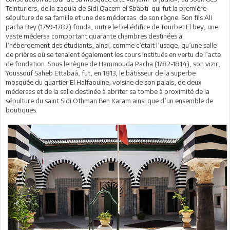
Teinturiers, de la zaouia de Sidi Qacem el Sbâbtî qui fut la première
sépulture de sa famille et une des médersas de son règne. Son fils Ali
pacha Bey (1759-1782) fonda, outre le bel édifice de Tourbet El bey, une
vaste médersa comportant quarante chambres destinées à
l’hébergement des étudiants, ainsi, comme c’était l’usage, qu’une salle
de prières où se tenaient également les cours institués en vertu de l’acte
de fondation. Sous le règne de Hammouda Pacha (1782-1814), son vizir,
Youssouf Saheb Ettabaâ, fut, en 1813, le bâtisseur de la superbe
mosquée du quartier El Halfaouine, voisine de son palais, de deux
médersas et de la salle destinée à abriter sa tombe à proximité de la
sépulture du saint Sidi Othman Ben Karam ainsi que d’un ensemble de
boutiques.