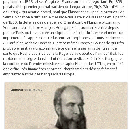
paysanne de1858, et se réfugia en France où il se fit négociant. En 1859,
paraissait le premier journal parisien de langue arabe, Birjîs Bâris (l’Aigle
de Paris) « qui avait d’abord, souligne l’historienne Ophélie Arrouès-Ben
Selma, vocation à diffuser le message civilisateur de la France et, à partir
de 1860, la défense des chrétiens d’Orient contre l’Empire ottoman ».
Son fondateur, l’abbé François Bourgade, missionnaire rentré depuis
peu de Tunis où il avait créé un hôpital, une école chrétienne et même une
imprimerie, fit appel à des rédacteurs arabophones, le Tunisien Slimane
Al Harâïrî et Rochaïd Dahdah. C’est ce même François Bourgade qui très
probablement avait recommandé ce dernier à ses amis de Tunis ; de
sorte que Rochaïd, arrivé dans la Régence au début de l’année 1863, fut
rapidement intégré dans l’administration beylicale où il réussit à gagner
la confiance du Premier ministre Mustapha Khaznadar. L’Etat, en proie à
des difficultés financières énormes, cherchait alors désespérément à
emprunter auprès des banquiers d’Europe.