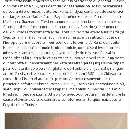
Toute cette institution était placée sous la présidence du général Husseïn,
dignitaire mamelouk, président du Conseil municipal et figure éminente
du courant réformiste. Toutefois, Farès Chidyaq continuait de bénéficier
des largesses de Sadok Pacha Bey lui-même et de son Premier ministre
Mustapha Khaznadar. C’est notamment sur instruction de ce dernier que
furent publiés à l’imprimerie tunisienne et aux frais du gouvernement
deux ouvrages fondamentaux de Farès : un récit de voyage sur Malte (al
Wâsita ilâ ma’rifati Malta) et un livre sur les sciences et techniques de
l’Europe, paru d’abord en feuilleton dans le journal Al Râ’id et intitulé
Kachf al mukhaba’ ‘an funûn Urûbba, publié, nous disent les historiens
Julie S. Meisami et Paul Starkey, à la demande du Bey. Son fils Salim-
Farès obtint lui aussi aide et assistance du pouvoir beylical puis un poste
d’interprète au département des Affaires étrangères jusqu’à son départ
pour Constantinople puis l’Angleterre où il publiera un journal en langue
arabe. C’est à cette époque, plus précisément en 1860, que Chidyaq se
convertit à l’islam et adopte le prénom Ahmed en souvenir de son
premier bienfaiteur Ahmed Pacha. En 1861, il se fixe à Constantinople où,
avec l’appui du gouvernement impérial mais aussi du Bey de Tunis et du
Khédive, il fonde le journal Al Jawâ’ib, avec pour programme défendre la
cause ottomane et faire connaître les réformes en Turquie mais aussi en
Egypte et en Tunisie.