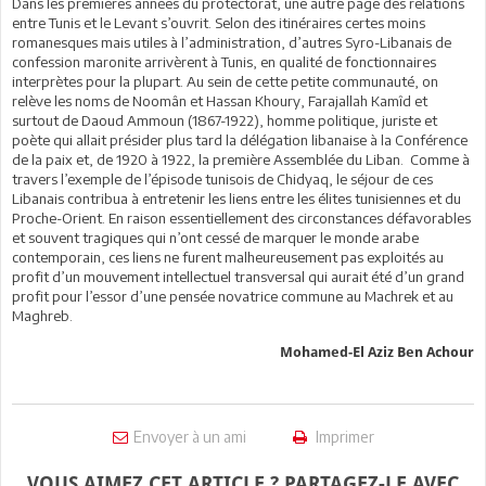
Dans les premières années du protectorat, une autre page des relations
entre Tunis et le Levant s’ouvrit. Selon des itinéraires certes moins
romanesques mais utiles à l’administration, d’autres Syro-Libanais de
confession maronite arrivèrent à Tunis, en qualité de fonctionnaires
interprètes pour la plupart. Au sein de cette petite communauté, on
relève les noms de Noomân et Hassan Khoury, Farajallah Kamîd et
surtout de Daoud Ammoun (1867-1922), homme politique, juriste et
poète qui allait présider plus tard la délégation libanaise à la Conférence
de la paix et, de 1920 à 1922, la première Assemblée du Liban. Comme à
travers l’exemple de l’épisode tunisois de Chidyaq, le séjour de ces
Libanais contribua à entretenir les liens entre les élites tunisiennes et du
Proche-Orient. En raison essentiellement des circonstances défavorables
et souvent tragiques qui n’ont cessé de marquer le monde arabe
contemporain, ces liens ne furent malheureusement pas exploités au
profit d’un mouvement intellectuel transversal qui aurait été d’un grand
profit pour l’essor d’une pensée novatrice commune au Machrek et au
Maghreb.
Mohamed-El Aziz Ben Achour
Envoyer à un ami
Imprimer
VOUS AIMEZ CET ARTICLE ? PARTAGEZ-LE AVEC