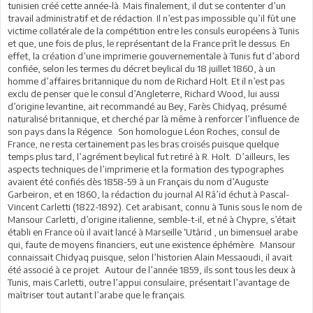
tunisien créé cette année-là. Mais finalement, il dut se contenter d’un
travail administratif et de rédaction. Il n’est pas impossible qu’il fût une
victime collatérale de la compétition entre les consuls européens à Tunis
et que, une fois de plus, le représentant de la France prît le dessus. En
effet, la création d’une imprimerie gouvernementale à Tunis fut d’abord
confiée, selon les termes du décret beylical du 18 juillet 1860, à un
homme d’affaires britannique du nom de Richard Holt. Et il n’est pas
exclu de penser que le consul d’Angleterre, Richard Wood, lui aussi
d’origine levantine, ait recommandé au Bey, Farès Chidyaq, présumé
naturalisé britannique, et cherché par là même à renforcer l’influence de
son pays dans la Régence. Son homologue Léon Roches, consul de
France, ne resta certainement pas les bras croisés puisque quelque
temps plus tard, l’agrément beylical fut retiré à R. Holt. D’ailleurs, les
aspects techniques de l’imprimerie et la formation des typographes
avaient été confiés dès 1858-59 à un Français du nom d’Auguste
Garbeiron, et en 1860, la rédaction du journal Al Râ’id échut à Pascal-
Vincent Carletti (1822-1892). Cet arabisant, connu à Tunis sous le nom de
Mansour Carletti, d’origine italienne, semble-t-il, et né à Chypre, s’était
établi en France où il avait lancé à Marseille ‘Utârid , un bimensuel arabe
qui, faute de moyens financiers, eut une existence éphémère. Mansour
connaissait Chidyaq puisque, selon l’historien Alain Messaoudi, il avait
été associé à ce projet. Autour de l’année 1859, ils sont tous les deux à
Tunis, mais Carletti, outre l’appui consulaire, présentait l’avantage de
maîtriser tout autant l’arabe que le français.