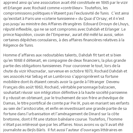
apprend ainsi qu’une association avait été constituée en 1865 par le vizir
et Erlanger avec Rochaïd comme «contrôleur». Toutefois, les
compromissions politiques n’étaient pas l’exclusivité de Tunis. C’est ainsi
qu’existait à Paris une «coterie tunisienne » du Quai d’Orsay; et il n’est
pas jusqu’au ministre des Affaires étrangères Edouard Drouyn de Lhuys,
réputé inflexible, qui ne se soit compromis avec Dahdah et Erlanger. Le
prince Napoléon, cousin de l’Empereur, aurait été mêlé lui aussi, selon
certaines dépêches consulaires, à des affaires financières relatives à la
Régence de Tunis.
Homme d’affaires aux redoutables talents, Dahdah fit tant et si bien
qu’en 1868 il détenait, en compagnie de deux financiers, la plus grande
partie des obligations tunisiennes. Pour couronner le tout, lors de la
chute du vizir Khaznadar, survenue en octobre 1873, Rochaïd Dahdah et
ses associés Haï Sebag et un Lumbroso s’approprièrent sa fortune
mobilière dont ils étaient censés avoir la garde à l’étranger. Devenu
Français dès août 1863, Rochaïd, véritable personnage balzacien,
souhaitait réussir son intégration définitive à la haute société parisienne.
Il y réussit en obtenant, par le truchement de son frère archevêque de
Damas, le titre pontifical de comte par Pie IX, puis en mariant ses enfants
au sein de l’aristocratie, et enfin en investissant une grande partie de sa
fortune dans l’urbanisation et l’aménagement de Dinard sur la côte
bretonne, dont il fit une station balnéaire courue. Toutefois, l’homme
n’était pas intéressé que par les affaires. Nous avons vu qu’il avait été
journaliste au Birjîs Bârîs. Il fut aussi l’auteur d’ouvrages littéraires en