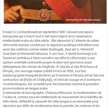
Il meurt à Constantinople en septembre 1887, laissant une œuvre
marquante qui s’inscrit tout à fait dans l’esprit de la renaissance
intellectuelle arabe du XIXe siècle. Elle répondait à l’attente du milieu
réformiste tunisien conduit par le dignitaire politique Khérédine mais
aussi des oulémas comme Salem Bouhageb, Bayram V, Ahmed El
Ouarttani et Mohamed Senoussi. A son tour, il rendit hommage à la
Tunisie et contribua à faire connaître ses efforts réformistes à une
opinion orientale cantonnée jusque-là dans une ignorance assez
dédaigneuse des choses du Maghreb. Al Sâq‘ala al sâq fîmâ huwa al
Fâriyâq, son ouvrage majeur publié à Paris en 1855, à la fois
autobiographie masquée (le héros qu’il nomme Al Fâriyâq est en fait une
contraction de [Fâr]is et Chid[iyâq]), et récit de voyage et d’aventures
rocambolesques, est considéré par les historiens comme la première
prose moderne en langue arabe.
Grammairien et lexicographe, Chidyaq milita pour la modernisation de
l’arabe et, comme tous les intellectuels du mouvement de la Nahdha du
XIXe siècle, défendit la capacité de cette langue à se renouveler pour
répondre aux défis du modernisme dans la pensée, les sciences et les