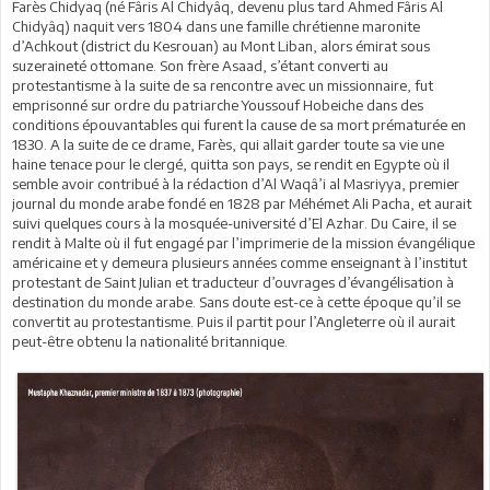
Farès Chidyaq (né Fâris Al Chidyâq, devenu plus tard Ahmed Fâris Al
Chidyâq) naquit vers 1804 dans une famille chrétienne maronite
d’Achkout (district du Kesrouan) au Mont Liban, alors émirat sous
suzeraineté ottomane. Son frère Asaad, s’étant converti au
protestantisme à la suite de sa rencontre avec un missionnaire, fut
emprisonné sur ordre du patriarche Youssouf Hobeiche dans des
conditions épouvantables qui furent la cause de sa mort prématurée en
1830. A la suite de ce drame, Farès, qui allait garder toute sa vie une
haine tenace pour le clergé, quitta son pays, se rendit en Egypte où il
semble avoir contribué à la rédaction d’Al Waqâ’i al Masriyya, premier
journal du monde arabe fondé en 1828 par Méhémet Ali Pacha, et aurait
suivi quelques cours à la mosquée-université d’El Azhar. Du Caire, il se
rendit à Malte où il fut engagé par l’imprimerie de la mission évangélique
américaine et y demeura plusieurs années comme enseignant à l’institut
protestant de Saint Julian et traducteur d’ouvrages d’évangélisation à
destination du monde arabe. Sans doute est-ce à cette époque qu’il se
convertit au protestantisme. Puis il partit pour l’Angleterre où il aurait
peut-être obtenu la nationalité britannique.