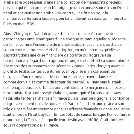
arabe et le possesseur d’une riche collection de manuscrits précieux;
passion qui était comme un témoignage de reconnaissance à son Orient
natal et à la civilisation arabe. Par contre, il ne fit rien pour la
malheureuse Tunisie à laquelle pourtant il devait sa réussite. Il mourut à
Paris en mai 1889.
Ainsi, Chidyaq et Dahdah peuvent-ils être considérés comme des
personnages emblématiques d’une époque durant laquelle la Régence
de Tunis, comme l’ensemble du monde arabo-musulman, cherchait à
comprendre la modernité et à l’adopter, en même temps qu’elle se
débattait dans une crise financière galopante qui aggravait sa
dépendance à l’égard des capitaux étrangers et mettait sa souveraineté
à la merci des puissances européennes. Ahmed Farès Chidyaq avait le
profil du lettré, certes aventurier cosmopolite mais conscient de
l’urgence d’un renouveau de la culture arabe, il œuvra dans ce sens,
comme écrivain et comme directeur de journal. A Tunis puis à Istanbul, il
ne ménagea pas ses efforts pour contribuer à l’émergence d’un esprit
moderniste. Rochaïd-Joseph Dahdah, ayant quitté lui aussi son pays
natal, alla tenter sa chance en France puis à Tunis où il gagna la confiance
du gouvernement puis de nouveau à Paris où il fit fortune grâce à son
rôle de première importance dans les affaires financières dans lesquelles
était empêtré l’Etat beylical. En tout état de cause, lorsque l’un et l’autre
moururent, la Tunisie, à laquelle leur destin avait été lié, était tombée
sous la domination de la France.