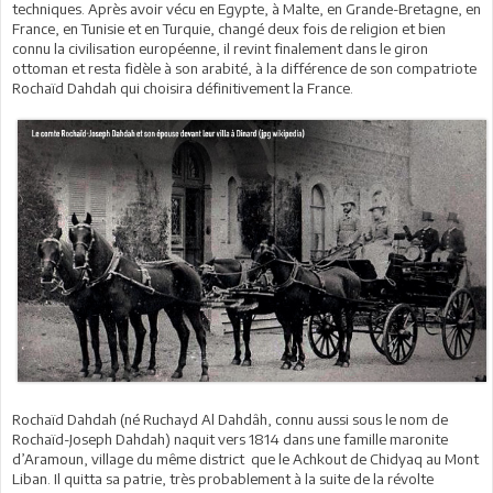
techniques. Après avoir vécu en Egypte, à Malte, en Grande-Bretagne, en
France, en Tunisie et en Turquie, changé deux fois de religion et bien
connu la civilisation européenne, il revint finalement dans le giron
ottoman et resta fidèle à son arabité, à la différence de son compatriote
Rochaïd Dahdah qui choisira définitivement la France.
Rochaïd Dahdah (né Ruchayd Al Dahdâh, connu aussi sous le nom de
Rochaïd-Joseph Dahdah) naquit vers 1814 dans une famille maronite
d’Aramoun, village du même district que le Achkout de Chidyaq au Mont
Liban. Il quitta sa patrie, très probablement à la suite de la révolte