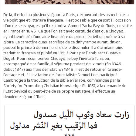
De là, il effectua plusieurs séjours à Paris, découvrant des aspects de la
vie politique et littéraire française. Il est possible que ce soit à l’occasion
d’un de ses voyages qu’il rencontra Ahmed Pacha Bey de Tunis, en visite
en France en 1846. Ce que l’on sait avec certitude c’est que Chidyaq,
ayant bénéficié d’une aide financière du prince, écrivit un poème à sa
gloire. Le caractère quasi sacrilège de ce dithyrambe aurait, dit-on,
poussé le prince à donner l’ordre de le dissimuler. Il a été néanmoins
traduit en français et publié en 1851 à Paris par l’arabisant Gustave
Dugat. Pour récompenser Chidayq, le bey l’invita à Tunis où,
accompagné de sa famille, il séjourna pendant deux mois (fin 1846-
début 1847) aux frais de l’Etat. En 1848, il est de retour en Grande-
Bretagne et, à l’invitation de l’orientaliste Samuel Lee, participeà
Cambridge à la traduction de la Bible en arabe, commandée par la
Society for Promoting Christian Knowledge. En 1857, à la demande de
l’Etat beylical ou peut-être de sa propre initiative, il effectue un
deuxième séjour à Tunis.