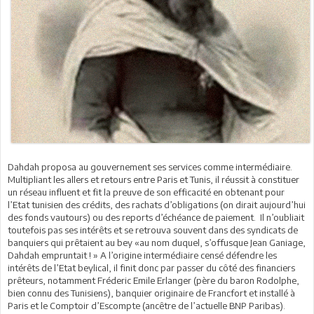
Dahdah proposa au gouvernement ses services comme intermédiaire.
Multipliant les allers et retours entre Paris et Tunis, il réussit à constituer
un réseau influent et fit la preuve de son efficacité en obtenant pour
l’Etat tunisien des crédits, des rachats d’obligations (on dirait aujourd’hui
des fonds vautours) ou des reports d’échéance de paiement. Il n’oubliait
toutefois pas ses intérêts et se retrouva souvent dans des syndicats de
banquiers qui prêtaient au bey «au nom duquel, s’offusque Jean Ganiage,
Dahdah empruntait ! » A l’origine intermédiaire censé défendre les
intérêts de l’Etat beylical, il finit donc par passer du côté des financiers
prêteurs, notamment Fréderic Emile Erlanger (père du baron Rodolphe,
bien connu des Tunisiens), banquier originaire de Francfort et installé à
Paris et le Comptoir d’Escompte (ancêtre de l’actuelle BNP Paribas).