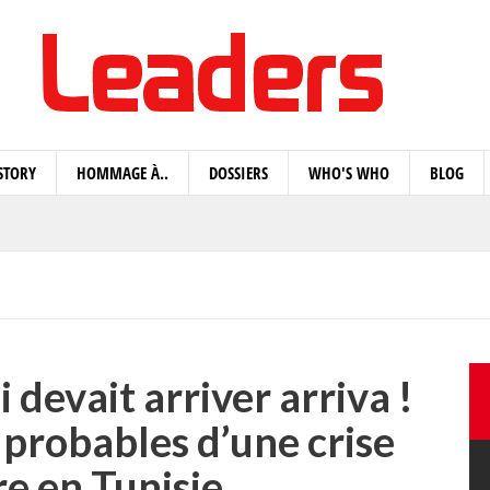
STORY
HOMMAGE À..
DOSSIERS
WHO'S WHO
BLOG
ui devait arriver arriva !
probables d’une crise
re en Tunisie