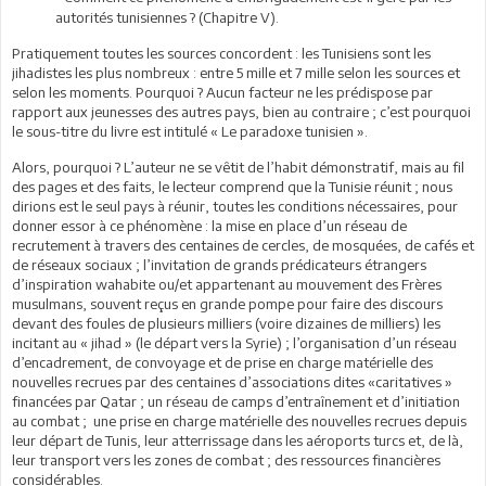
autorités tunisiennes ? (Chapitre V).
Pratiquement toutes les sources concordent : les Tunisiens sont les
jihadistes les plus nombreux : entre 5 mille et 7 mille selon les sources et
selon les moments. Pourquoi ? Aucun facteur ne les prédispose par
rapport aux jeunesses des autres pays, bien au contraire ; c’est pourquoi
le sous-titre du livre est intitulé « Le paradoxe tunisien ».
Alors, pourquoi ? L’auteur ne se vêtit de l’habit démonstratif, mais au fil
des pages et des faits, le lecteur comprend que la Tunisie réunit ; nous
dirions est le seul pays à réunir, toutes les conditions nécessaires, pour
donner essor à ce phénomène : la mise en place d’un réseau de
recrutement à travers des centaines de cercles, de mosquées, de cafés et
de réseaux sociaux ; l’invitation de grands prédicateurs étrangers
d’inspiration wahabite ou/et appartenant au mouvement des Frères
musulmans, souvent reçus en grande pompe pour faire des discours
devant des foules de plusieurs milliers (voire dizaines de milliers) les
incitant au « jihad » (le départ vers la Syrie) ; l’organisation d’un réseau
d’encadrement, de convoyage et de prise en charge matérielle des
nouvelles recrues par des centaines d’associations dites «caritatives »
financées par Qatar ; un réseau de camps d’entraînement et d’initiation
au combat ; une prise en charge matérielle des nouvelles recrues depuis
leur départ de Tunis, leur atterrissage dans les aéroports turcs et, de là,
leur transport vers les zones de combat ; des ressources financières
considérables.