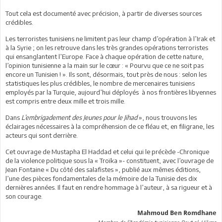
Tout cela est documenté avec précision, à partir de diverses sources
crédibles.
Les terroristes tunisiens ne limitent pas leur champ d’opération à l’Irak et
à la Syrie ; on les retrouve dans les très grandes opérations terroristes
qui ensanglantent l’Europe. Face à chaque opération de cette nature,
l’opinion tunisienne a la main sur le cœur : « Pourvu que ce ne soit pas
encore un Tunisien ! ». Ils sont, désormais, tout près de nous : selon les
statistiques les plus crédibles, le nombre de mercenaires tunisiens
employés par la Turquie, aujourd’hui déployés à nos frontières libyennes
est compris entre deux mille et trois mille.
Dans
L’embrigadement des Jeunes pour le Jihad
», nous trouvons les
éclairages nécessaires à la compréhension de ce fléau et, en filigrane, les
acteurs qui sont derrière.
Cet ouvrage de Mustapha El Haddad et celui qui le précède -Chronique
de la violence politique sous la « Troïka »- constituent, avec l’ouvrage de
Jean Fontaine « Du côté des salafistes », publié aux mêmes éditions,
l’une des pièces fondamentales de la mémoire de la Tunisie des dix
dernières années. Il faut en rendre hommage à l’auteur, à sa rigueur et à
son courage.
Mahmoud Ben Romdhane