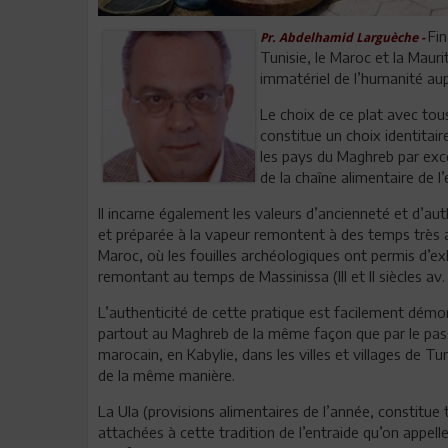
Fin
Pr. Abdelhamid Larguèche -
Tunisie, le Maroc et la Maurit
immatériel de l’humanité au
Le choix de ce plat avec tous
constitue un choix identitaire
les pays du Maghreb par excel
de la chaîne alimentaire de 
Il incarne également les valeurs d’ancienneté et d’aut
et préparée à la vapeur remontent à des temps très an
Maroc, où les fouilles archéologiques ont permis d’exh
remontant au temps de Massinissa (III et II siècles av. 
L’authenticité de cette pratique est facilement démon
partout au Maghreb de la même façon que par le pass
marocain, en Kabylie, dans les villes et villages de Tu
de la même manière.
La Ula (provisions alimentaires de l’année, constitu
attachées à cette tradition de l’entraide qu’on appell