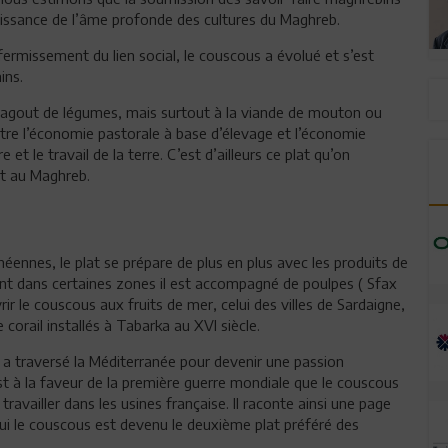
aissance de l’âme profonde des cultures du Maghreb.
fermissement du lien social, le couscous a évolué et s’est
ins.
x ragout de légumes, mais surtout à la viande de mouton ou
ntre l’économie pastorale à base d’élevage et l’économie
et le travail de la terre. C’est d’ailleurs ce plat qu’on
ut au Maghreb.
ennes, le plat se prépare de plus en plus avec les produits de
ent dans certaines zones il est accompagné de poulpes ( Sfax
 le couscous aux fruits de mer, celui des villes de Sardaigne,
corail installés à Tabarka au XVI siècle.
l a traversé la Méditerranée pour devenir une passion
t à la faveur de la première guerre mondiale que le couscous
travailler dans les usines française. Il raconte ainsi une page
hui le couscous est devenu le deuxième plat préféré des