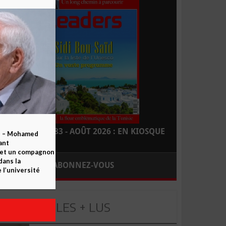
LEADERS N° 183 - AOÛT 2026 : EN KIOSQUE
b – Mohamed
ant
 et un compagnon
dans la
ABONNEZ-VOUS
 l’université
LES + LUS