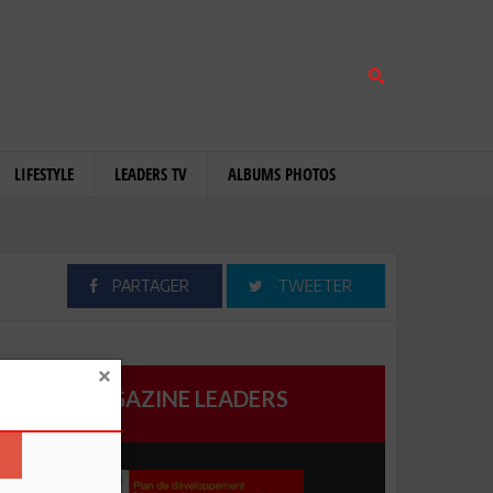
LIFESTYLE
LEADERS TV
ALBUMS PHOTOS
PARTAGER
TWEETER
MAGAZINE LEADERS