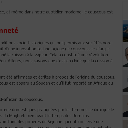
m.
lence, et même dans notre quotidien moderne, le couscous est
enneté
nditions socio-historiques qui ont permis aux sociétés nord-
uit d’une innovation technologique (le couscoussier d’argile
nné la cuisson à la vapeur. Cela a constitué une révolution
éen. Ailleurs, nous savons que c’est en chine que la cuisson à
 ont été affirmées et écrites à propos de l’origine du couscous.
scous est apparu au Soudan et qu’il fut importé en Afrique du
d-africain du couscous.
poterie domestiques pratiquées par les femmes, je dirai que le
es du Maghreb bien avant le temps des Romains.
oir-faire des potières de Sejnane qui ont conservé une
 nous estimons que la soumission des savoir-faire maghrébins