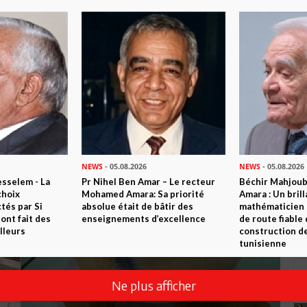
NEWS
- 05.08.2026
NEWS
- 05.08.2026
sselem - La
Pr Nihel Ben Amar – Le recteur
Béchir Mahjou
choix
Mohamed Amara: Sa priorité
Amara : Un brill
tés par Si
absolue était de bâtir des
mathématicien
nt fait des
enseignements d’excellence
de route fiable 
lleurs
construction de
tunisienne
Ne plus afficher