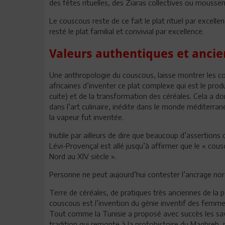
des fêtes rituelles, des Ziaras collectives ou mousse
Le couscous reste de ce fait le plat rituel par excel
resté le plat familial et convivial par excellence.
Valeurs authentiques et anci
Une anthropologie du couscous, laisse montrer les co
africaines d’inventer ce plat complexe qui est le prod
cuite) et de la transformation des céréales. Cela a do
dans l’art culinaire, inédite dans le monde méditerran
la vapeur fut inventée.
Inutile par ailleurs de dire que beaucoup d’assertions
Lévi-Provençal est allé jusqu’à affirmer que le « cou
Nord au XIV siècle ».
Personne ne peut aujourd’hui contester l’ancrage nor
Terre de céréales, de pratiques très anciennes de la 
couscous est l’invention du génie inventif des femm
Tout comme la Tunisie a proposé avec succès les sav
tradition qui remonte à la protohistoire du Maghreb,