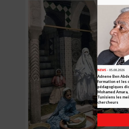
NEWS
- 05.08.2026
Adnene Ben Abde
formation et les 
pédagogiques dic
Mohamed Amara, o
Tunisiens les mei
chercheurs