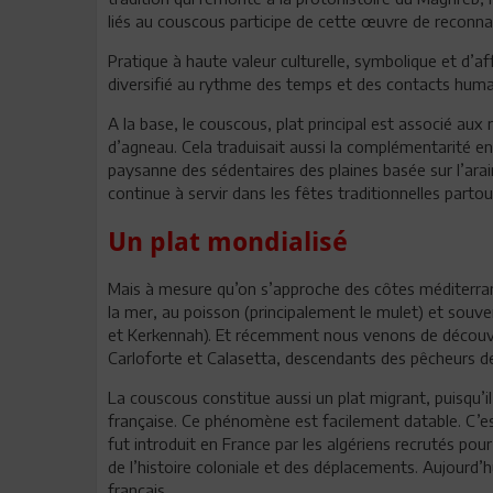
liés au couscous participe de cette œuvre de reconn
Pratique à haute valeur culturelle, symbolique et d’af
diversifié au rythme des temps et des contacts huma
A la base, le couscous, plat principal est associé au
d’agneau. Cela traduisait aussi la complémentarité e
paysanne des sédentaires des plaines basée sur l’araire 
continue à servir dans les fêtes traditionnelles parto
Un plat mondialisé
Mais à mesure qu’on s’approche des côtes méditerrané
la mer, au poisson (principalement le mulet) et souv
et Kerkennah). Et récemment nous venons de découvrir
Carloforte et Calasetta, descendants des pêcheurs de 
La couscous constitue aussi un plat migrant, puisqu’i
française. Ce phénomène est facilement datable. C’es
fut introduit en France par les algériens recrutés pour 
de l’histoire coloniale et des déplacements. Aujourd’
français.