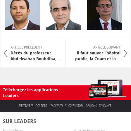
ARTICLE PRÉCÉDENT
ARTICLE SUIVANT
Décès du professeur
Il faut sauver l’hôpital
Abdelwahab Bouhdiba, ...
public, la Cnam et la ...
Téléchargez les applications
Leaders
PARTENAIRES
DOSSIERS
LEADERS TV
SUCCESS STORY
OPINIONS
TENDANCE
SUR LEADERS
Actualités Tunisie
Annuaire des entreprises