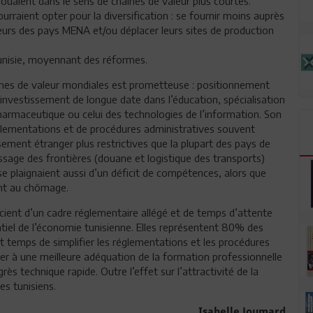
jouaient dans le sens de chaines de valeur plus courtes.
rraient opter pour la diversification : se fournir moins auprès
eurs des pays MENA et/ou déplacer leurs sites de production
Tunisie, moyennant des réformes.
aines de valeur mondiales est prometteuse : positionnement
 investissement de longue date dans l’éducation, spécialisation
armaceutique ou celui des technologies de l’information. Son
réglementations et de procédures administratives souvent
ssement étranger plus restrictives que la plupart des pays de
ssage des frontières (douane et logistique des transports)
 se plaignaient aussi d’un déficit de compétences, alors que
nt au chômage.
icient d’un cadre réglementaire allégé et de temps d’attente
ntiel de l’économie tunisienne. Elles représentent 80% des
est temps de simplifier les réglementations et les procédures
rer à une meilleure adéquation de la formation professionnelle
s technique rapide. Outre l’effet sur l’attractivité de la
es tunisiens.
Isabelle Joumard