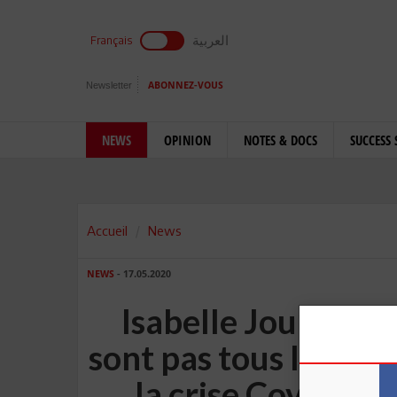
العربية
Français
Newsletter
ABONNEZ-VOUS
NEWS
OPINION
NOTES & DOCS
SUCCESS 
Accueil
News
NEWS
- 17.05.2020
Isabelle Joumard:
sont pas tous logés 
la crise Covid et 