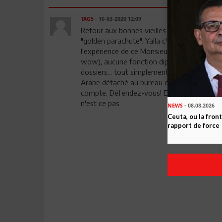
TAG5
- 10-03-2020 12:09
Retour aux bonnes vieilles habitudes: Vive le
"golden parachute". Yalla c'est la porte ouv
l'expérience de ce Monsieur? Niet. Aucune f
wow), aucune fonction diplomatique, aucun
dossiers... tout simplement rien. Et celui-c
Arabe détaché au bureau de Tunis. What a j
compte. Défendez-vous! En tout cas Monsieu
n'est ce pas
NEWS
- 08.08.2026
Ceuta, ou la fro
rapport de force