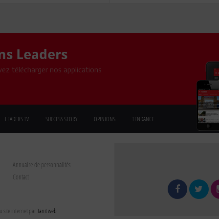
ons Leaders
ez télécharger nos applications
LEADERS TV
SUCCESS STORY
OPINIONS
TENDANCE
Annuaire de personnalités
Contact
 site internet par
Tanit web