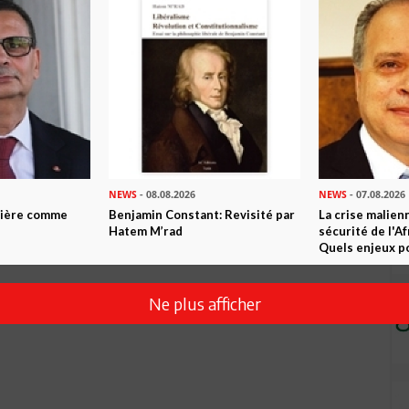
 copinage. Si je suis copain du Président, je peux profiter d'un
erte, traçons la route vers une nouvelle dictature. Quelle est
onction politique (ah si désolé 5 mois en tant que Ministre
e connaissance du terrain, aucune connaissance des
i va représenter la Tunisie en tant que SGA auprès de la Ligue
oke! Pauvres sont nos vrais diplomates, toujours laissés pour
r Ben Aissa profitez de votre belle retraite Vive le copinage
NEWS
- 08.08.2026
NEWS
- 07.08.2026
ntière comme
Benjamin Constant: Revisité par
La crise malien
Hatem M’rad
sécurité de l'A
Quels enjeux po
Ne plus afficher