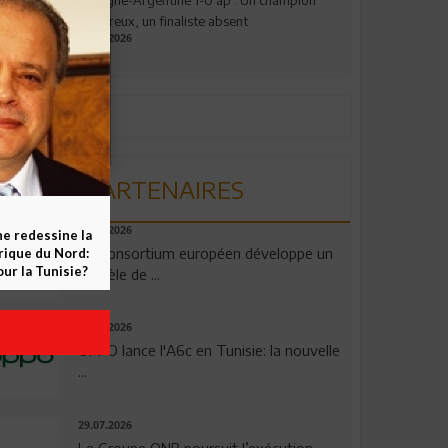
valeureux, un finaliste absent
19.07.2026
PARTENAIRES
06.08.2026
ne redessine la
Un consortium européen développe un
frique du Nord:
ur la Tunisie?
modèle de ...
04.08.2026
OPPO lance l'A6c en Tunisie: la nouvelle
...
29.07.2026
Le Groupe QNB poursuit l’exécution