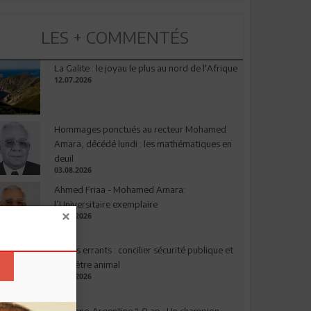
LES + COMMENTÉS
La Galite : le joyau le plus au nord de l'Afrique
12.07.2026
Hommages ponctués au recteur Mohamed
Amara, décédé lundi : les mathématiques en
deuil
03.08.2026
Ahmed Friaa - Mohamed Amara:
l’Universitaire exemplaire
04.08.2026
Chiens errants : concilier sécurité publique et
bien-être animal
17.07.2026
Espagne-Argentine 1-0 ap : Un champion