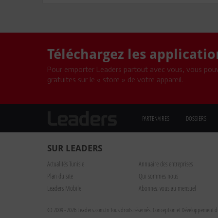
Téléchargez les applicati
Pour emporter Leaders partout avec vous, vous pouv
gratuites sur le « store » de votre appareil.
PARTENAIRES
DOSSIERS
SUR LEADERS
Actualités Tunisie
Annuaire des entreprises
Plan du site
Qui sommes nous
Leaders Mobile
Abonnez-vous au mensuel
© 2009 - 2026 Leaders.com.tn Tous droits réservés.
Conception et Développement du