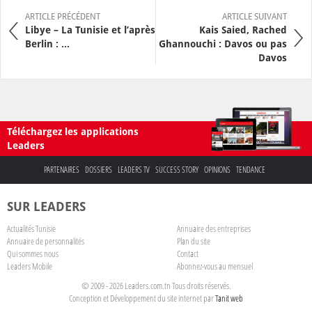
ARTICLE PRÉCÉDENT
ARTICLE SUIVANT
Libye – La Tunisie et l’après
Kais Saied, Rached
Berlin : ...
Ghannouchi : Davos ou pas
Davos
Téléchargez les applications
Leaders
PARTENAIRES
DOSSIERS
LEADERS TV
SUCCESS STORY
OPINIONS
TENDANCE
SUR LEADERS
Actualités Tunisie
Annuaire des entreprises
Annuaire de personnalités
Plan du site
Qui sommes nous
Contact
Leaders Mobile
Abonnez-vous au mensuel
© 2009 - 2026 Leaders.com.tn Tous droits réservés.
Conception et Développement du site internet par
Tanit web