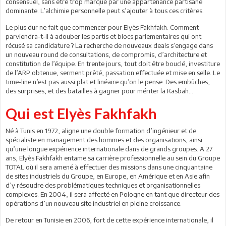
consensuel, sans être trop marqué par une appartenance partisane
dominante. L’alchimie personnelle peut s’ajouter à tous ces critères.
Le plus dur ne fait que commencer pour Elyès Fakhfakh. Comment
parviendra-t-il à adouber les partis et blocs parlementaires qui ont
récusé sa candidature ? La recherche de nouveaux deals s’engage dans
un nouveau round de consultations, de compromis, d’architecture et
constitution de l’équipe. En trente jours, tout doit être bouclé, investiture
de l’ARP obtenue, serment prêté, passation effectuée et mise en selle. Le
time-line n’est pas aussi plat et linéaire qu’on le pense. Des embûches,
des surprises, et des batailles à gagner pour mériter la Kasbah...
Qui est Elyès Fakhfakh
Né à Tunis en 1972, aligne une double formation d’ingénieur et de
spécialiste en management des hommes et des organisations, ainsi
qu’une longue expérience internationale dans de grands groupes. A 27
ans, Elyès Fakhfakh entame sa carrière professionnelle au sein du Groupe
TOTAL où il sera amené à effectuer des missions dans une cinquantaine
de sites industriels du Groupe, en Europe, en Amérique et en Asie afin
d’y résoudre des problématiques techniques et organisationnelles
complexes. En 2004, il sera affecté en Pologne en tant que directeur des
opérations d’un nouveau site industriel en pleine croissance.
De retour en Tunisie en 2006, fort de cette expérience internationale, il