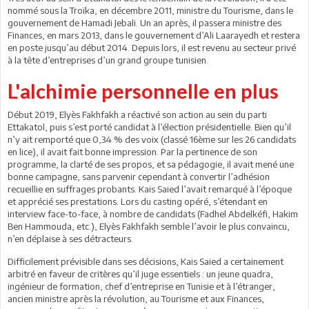
nommé sous la Troïka, en décembre 2011, ministre du Tourisme, dans le
gouvernement de Hamadi Jebali. Un an après, il passera ministre des
Finances, en mars 2013, dans le gouvernement d’Ali Laarayedh et restera
en poste jusqu’au début 2014. Depuis lors, il est revenu au secteur privé
à la tête d’entreprises d’un grand groupe tunisien.
L'alchimie personnelle en plus
Début 2019, Elyès Fakhfakh a réactivé son action au sein du parti
Ettakatol, puis s’est porté candidat à l’élection présidentielle. Bien qu’il
n’y ait remporté que 0,34 % des voix (classé 16ème sur les 26 candidats
en lice), il avait fait bonne impression. Par la pertinence de son
programme, la clarté de ses propos, et sa pédagogie, il avait mené une
bonne campagne, sans parvenir cependant à convertir l’adhésion
recueillie en suffrages probants. Kais Saied l’avait remarqué à l’époque
et apprécié ses prestations. Lors du casting opéré, s’étendant en
interview face-to-face, à nombre de candidats (Fadhel Abdelkéfi, Hakim
Ben Hammouda, etc.), Elyès Fakhfakh semble l’avoir le plus convaincu,
n’en déplaise à ses détracteurs.
Difficilement prévisible dans ses décisions, Kais Saied a certainement
arbitré en faveur de critères qu’il juge essentiels : un jeune quadra,
ingénieur de formation, chef d’entreprise en Tunisie et à l’étranger,
ancien ministre après la révolution, au Tourisme et aux Finances,