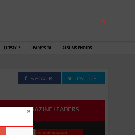
LIFESTYLE
LEADERS TV
ALBUMS PHOTOS
PARTAGER
TWEETER
MAGAZINE LEADERS