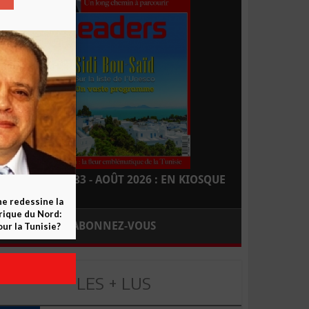
LEADERS N° 183 - AOÛT 2026 : EN KIOSQUE
ne redessine la
frique du Nord:
ABONNEZ-VOUS
ur la Tunisie?
LES + LUS