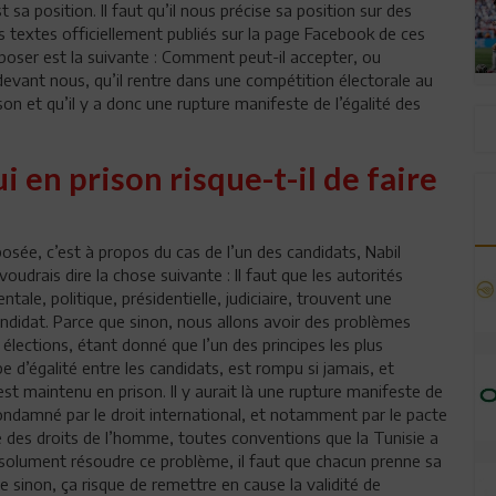
sa position. Il faut qu’il nous précise sa position sur des
des textes officiellement publiés sur la page Facebook de ces
 poser est la suivante : Comment peut-il accepter, ou
st devant nous, qu’il rentre dans une compétition électorale au
on et qu’il y a donc une rupture manifeste de l’égalité des
 en prison risque-t-il de faire
ée, c’est à propos du cas de l’un des candidats, Nabil
voudrais dire la chose suivante : Il faut que les autorités
ale, politique, présidentielle, judiciaire, trouvent une
andidat. Parce que sinon, nous allons avoir des problèmes
élections, étant donné que l’un des principes les plus
e d’égalité entre les candidats, est rompu si jamais, et
est maintenu en prison. Il y aurait là une rupture manifeste de
 condamné par le droit international, et notamment par le pacte
aine des droits de l’homme, toutes conventions que la Tunisie a
t absolument résoudre ce problème, il faut que chacun prenne sa
e sinon, ça risque de remettre en cause la validité de