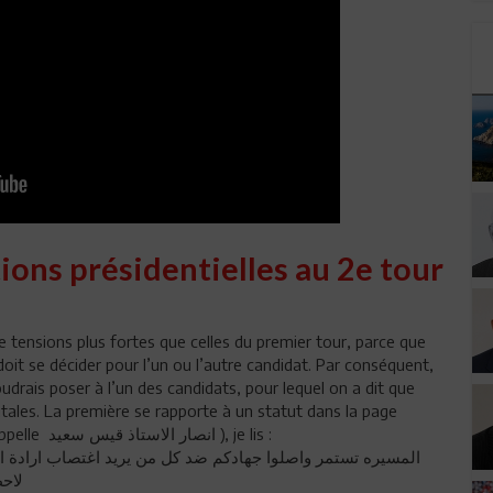
ons présidentielles au 2e tour
 tensions plus fortes que celles du premier tour, parce que
oit se décider pour l’un ou l’autre candidat. Par conséquent,
udrais poser à l’un des candidats, pour lequel on a dit que
tales. La première se rapporte à un statut dans la page
officielle de ses partisans en arabe (un groupe qui s’appelle انصار الاستاذ قيس سعيد ), je lis :
لاح"