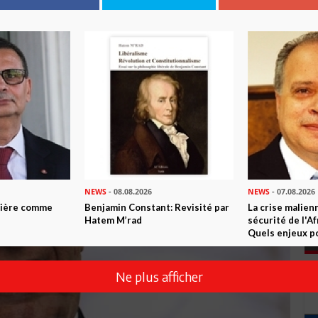
 si... (Vidéo)
NEWS
- 08.08.2026
NEWS
- 07.08.2026
ntière comme
Benjamin Constant: Revisité par
La crise malien
Hatem M’rad
sécurité de l'A
Quels enjeux po
Ne plus afficher