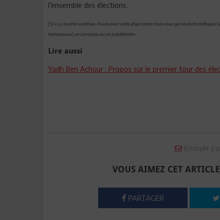
l’ensemble des élections.
(1) «
La marche continue. Poursuivez votre jihad contre tous ceux qui veulent confisquer la 
homosexuel, un corrompu ou un polythéiste»
Lire aussi
Yadh Ben Achour : Propos sur le premier tour des éle
Envoyer à u
VOUS AIMEZ CET ARTICLE
PARTAGER