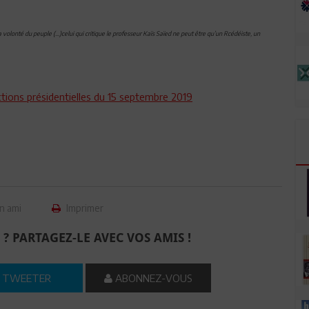
volonté du peuple (...)celui qui critique le professeur Kaïs Saïed ne peut être qu’un Rcédéiste, un
ctions présidentielles du 15 septembre 2019
n ami
Imprimer
 ? PARTAGEZ-LE AVEC VOS AMIS !
TWEETER
ABONNEZ-VOUS