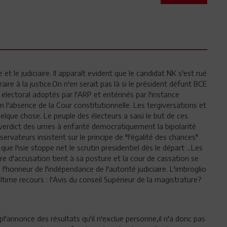
et le judiciaire. Il apparaît evident que le candidat NK s'est rué
aire à la justice.On n'en serait pas là si le président défunt BCE
ectoral adoptés par l'ARP et entérinés par l'instance
en l'absence de la Cour constitutionnelle. Les tergiversations et
lque chose. Le peuple des électeurs a saisi le but de ces
 verdict des urnes à enfanté democratiquement la bipolarité
ervateurs insistent sur le principe de "l'égalité des chances"
ue l'isie stoppe net le scrutin presidentiel dès le départ ...Les
e d'accusation tient à sa posture et la cour de cassation se
l'honneur de l'indépendance de l'autorité judiciaire. L'imbroglio
Ultime recours : l'Avis du conseil Supérieur de la magistrature?
l'annonce des résultats qu'il n'exclue personne,il n'a donc pas