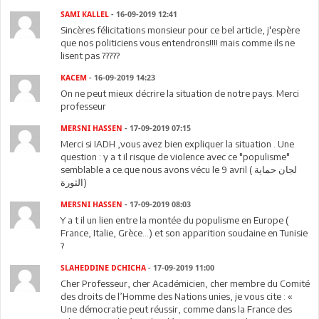
SAMI KALLEL
- 16-09-2019 12:41
Sincères félicitations monsieur pour ce bel article, j'espère
que nos politiciens vous entendrons!!!! mais comme ils ne
lisent pas ?????
KACEM
- 16-09-2019 14:23
On ne peut mieux décrire la situation de notre pays. Merci
professeur
MERSNI HASSEN
- 17-09-2019 07:15
Merci si IADH ,vous avez bien expliquer la situation . Une
question : y a t il risque de violence avec ce "populisme"
semblable a ce.que nous avons vécu le 9 avril ( لجان حماية
الثورة)
MERSNI HASSEN
- 17-09-2019 08:03
Y a t il un lien entre la montée du populisme en Europe (
France, Italie, Grèce...) et son apparition soudaine en Tunisie
?
SLAHEDDINE DCHICHA
- 17-09-2019 11:00
Cher Professeur, cher Académicien, cher membre du Comité
des droits de l’Homme des Nations unies, je vous cite : «
Une démocratie peut réussir, comme dans la France des