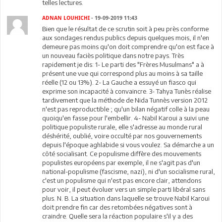
telles lectures.
ADNAN LOUHICHI
- 19-09-2019 11:43
Bien que le résultat de ce scrutin soit à peu près conforme
aux sondages rendus publics depuis quelques mois, il n'en
demeure pas moins qu'on doit comprendre qu'on est face à
un nouveau faciès politique dans notre pays. Très
rapidement je dis: 1- Le parti des "Frères Musulmans" a à
présent une vue qui correspond plus au moins à sa taille
réelle (12 ou 13%). 2- La Gauche a essuyé un fiasco qui
exprime son incapacité à convaincre. 3- Tahya Tunès réalise
tardivement que la méthode de Nida Tunnès version 2012
n'est pas reproductible ; qu'un bilan négatif colle à la peau
quoiqu'en fasse pour l'embellir. 4- Nabil Karoui a suivi une
politique populiste rurale, elle s'adresse au monde rural
déshérité, oublié, voire occulté par nos gouvernements
depuis l'époque aghlabide si vous voulez. Sa démarche a un
côté socialisant. Ce populisme diffère des mouvements
populistes européens par exemple, il ne s'agit pas d'un
national-populisme (fascisme, nazi), ni d'un socialisme rural,
c'est un populisme qui n'est pas encore clair, attendons
pour voir, il peut évoluer vers un simple parti libéral sans
plus. N. B. La situation dans laquelle se trouve Nabil Karoui
doit prendre fin car des retombées négatives sont à
craindre. Quelle sera la réaction populaire s'il y a des