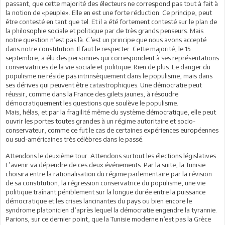
passant, que cette majorité des électeurs ne correspond pas tout à fait à
la notion de «peuple». Elle en est une forte réduction. Ce principe, peut
être contesté en tant que tel. Et il a été fortement contesté sur le plan de
la philosophie sociale et politique par de très grands penseurs. Mais
notre question n’est pas là. C’est un principe que nous avons accepté
dans notre constitution. Il faut le respecter. Cette majorité, le 15
septembre, a élu des personnes qui correspondent à ses représentations
conservatrices de la vie sociale et politique. Rien de plus. Le danger du
populisme ne réside pas intrinsèquement dans le populisme, mais dans
ses dérives qui peuvent être catastrophiques. Une démocratie peut
réussir, comme dans la France des gilets jaunes, à résoudre
démocratiquement les questions que soulève le populisme.
Mais, hélas, et par la fragilité même du système démocratique, elle peut
ouvrir les portes toutes grandes à un régime autoritaire et socio-
conservateur, comme ce fut le cas de certaines expériences européennes
ou sud-américaines très célèbres dans le passé.
Attendons le deuxième tour. Attendons surtout les élections législatives.
L’avenir va dépendre de ces deux événements. Par la suite, la Tunisie
choisira entre la rationalisation du régime parlementaire par la révision
de sa constitution, la régression conservatrice du populisme, une vie
politique traînant péniblement sur la longue durée entre la puissance
démocratique et les crises lancinantes du pays ou bien encore le
syndrome platonicien d’après lequel la démocratie engendre la tyrannie.
Parions, sur ce dernier point, que la Tunisie moderne n’est pas la Grèce