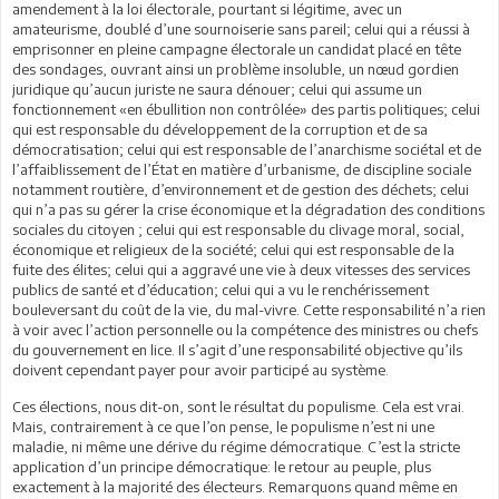
amendement à la loi électorale, pourtant si légitime, avec un
amateurisme, doublé d’une sournoiserie sans pareil; celui qui a réussi à
emprisonner en pleine campagne électorale un candidat placé en tête
des sondages, ouvrant ainsi un problème insoluble, un nœud gordien
juridique qu’aucun juriste ne saura dénouer; celui qui assume un
fonctionnement «en ébullition non contrôlée» des partis politiques; celui
qui est responsable du développement de la corruption et de sa
démocratisation; celui qui est responsable de l’anarchisme sociétal et de
l’affaiblissement de l’État en matière d’urbanisme, de discipline sociale
notamment routière, d’environnement et de gestion des déchets; celui
qui n’a pas su gérer la crise économique et la dégradation des conditions
sociales du citoyen ; celui qui est responsable du clivage moral, social,
économique et religieux de la société; celui qui est responsable de la
fuite des élites; celui qui a aggravé une vie à deux vitesses des services
publics de santé et d’éducation; celui qui a vu le renchérissement
bouleversant du coût de la vie, du mal-vivre. Cette responsabilité n’a rien
à voir avec l’action personnelle ou la compétence des ministres ou chefs
du gouvernement en lice. Il s’agit d’une responsabilité objective qu’ils
doivent cependant payer pour avoir participé au système.
Ces élections, nous dit-on, sont le résultat du populisme. Cela est vrai.
Mais, contrairement à ce que l’on pense, le populisme n’est ni une
maladie, ni même une dérive du régime démocratique. C’est la stricte
application d’un principe démocratique: le retour au peuple, plus
exactement à la majorité des électeurs. Remarquons quand même en