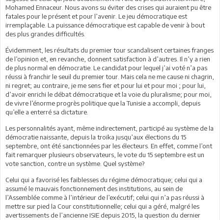
Mohamed Ennaceur. Nous avons su éviter des crises qui auraient pu être
fatales pour le présent et pour l’avenir. Le jeu démocratique est
irremplaçable. La puissance démocratique est capable de venir à bout
des plus grandes difficultés.
Évidemment, les résultats du premier tour scandalisent certaines franges
de l’opinion et, en revanche, donnent satisfaction à d’autres. Il n’y a rien
de plus normal en démocratie. Le candidat pour lequel j’ai voté n’a pas
réussi à franchir le seuil du premier tour. Mais cela ne me cause ni chagrin,
ni regret; au contraire, je me sens fier et pour lui et pour moi ; pour lui,
d’avoir enrichi le débat démocratique et la voie du pluralisme; pour moi,
de vivre l’énorme progrès politique que la Tunisie a accompli, depuis
qu’elle a enterré sa dictature.
Les personnalités ayant, même indirectement, participé au système de la
démocratie naissante, depuis la troïka jusqu’aux élections du 15
septembre, ont été sanctionnées par les électeurs. En effet, comme l’ont
fait remarquer plusieurs observateurs, le vote du 15 septembre est un
vote sanction, contre un système. Quel système?
Celui qui a favorisé les faiblesses du régime démocratique; celui qui a
assumé le mauvais fonctionnement des institutions, au sein de
l’Assemblée comme à l’intérieur de l’exécutif; celui qui n’a pas réussi à
mettre sur pied la Cour constitutionnelle; celui qui a géré, malgré les
avertissements de l’ancienne ISIE depuis 2015, la question du dernier