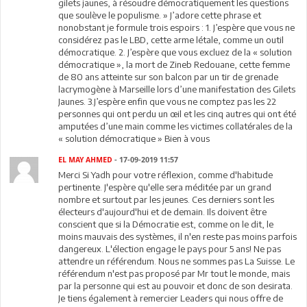
gilets jaunes, à résoudre démocratiquement les questions
que soulève le populisme. » J’adore cette phrase et
nonobstant je formule trois espoirs : 1. J’espère que vous ne
considérez pas le LBD, cette arme létale, comme un outil
démocratique. 2. J’espère que vous excluez de la « solution
démocratique », la mort de Zineb Redouane, cette femme
de 80 ans atteinte sur son balcon par un tir de grenade
lacrymogène à Marseille lors d’une manifestation des Gilets
Jaunes. 3.J’espère enfin que vous ne comptez pas les 22
personnes qui ont perdu un œil et les cinq autres qui ont été
amputées d’une main comme les victimes collatérales de la
« solution démocratique » Bien à vous
EL MAY AHMED
- 17-09-2019 11:57
Merci Si Yadh pour votre réflexion, comme d'habitude
pertinente. J'espère qu'elle sera méditée par un grand
nombre et surtout par les jeunes. Ces derniers sont les
électeurs d'aujourd'hui et de demain. Ils doivent être
conscient que si la Démocratie est, comme on le dit, le
moins mauvais des systèmes, il n'en reste pas moins parfois
dangereux. L'élection engage le pays pour 5 ans! Ne pas
attendre un référendum. Nous ne sommes pas La Suisse. Le
référendum n'est pas proposé par Mr tout le monde, mais
par la personne qui est au pouvoir et donc de son desirata.
Je tiens également à remercier Leaders qui nous offre de