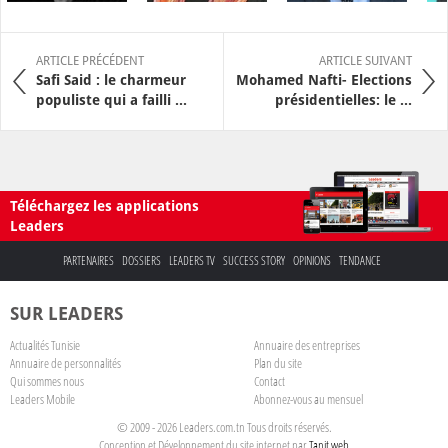
ARTICLE PRÉCÉDENT
ARTICLE SUIVANT
Safi Said : le charmeur
Mohamed Nafti- Elections
populiste qui a failli ...
présidentielles: le ...
Téléchargez les applications
Leaders
PARTENAIRES
DOSSIERS
LEADERS TV
SUCCESS STORY
OPINIONS
TENDANCE
SUR LEADERS
Actualités Tunisie
Annuaire des entreprises
Annuaire de personnalités
Plan du site
Qui sommes nous
Contact
Leaders Mobile
Abonnez-vous au mensuel
© 2009 - 2026 Leaders.com.tn Tous droits réservés.
Conception et Développement du site internet par
Tanit web