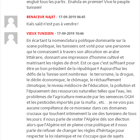
englué tous les partis ..Enahda en premier! Vive le peuple
tunisien!
BENACEUR NAJET
- 17-09-2019 06:45
Kaīs saīd n'est pas à vendre !
VIEUX TUNISIEN
- 17-09-2019 10:46
En écartant la nomenclatura politique dominante sur la
scene politique, les tunisiens ont voté pour une personne
qui le connaissent à travers son allocution en arabe
littéraire, donnant une impression d'homme cultivé et
maitrisant les règles de droit. Est ce que c'est suffisant pour
être un bon président de la république !! Aujourd'hui les
défis de la Tunisie sont nombreux : le terrorisme, la drogue,
le déclin économique, le chômage, le réchauffement
climatique, le niveau médiocre de l'éducation, la pollution et
l'épuisement des ressources naturelles telles que l'eau, les
problèmes de l'agriculture menacée par les semences OGM
et les pesticides importés par la mafia , etc.... Je ne vois pas
aucune compétence de ce monsieur dans ces domaines
cruciaux qui touchent intimement la vie des tunisiens de tous
les jours. Il nous parle de visiter l'Algérie dés son élection
alors que l'Algérie est en pleine crise politique et il nous
parle de refuser de changer les règles d'héritage pour
respecter la loi islamique et ne s'occupe que de sujets