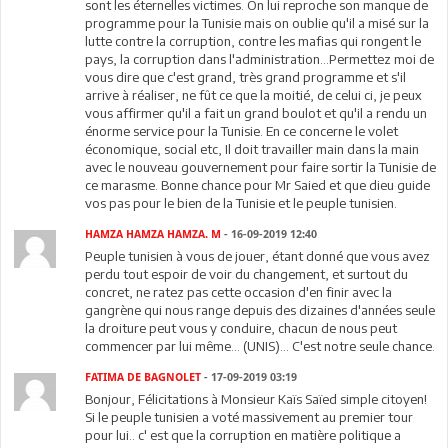
sont les éternelles victimes. On lui reproche son manque de
programme pour la Tunisie mais on oublie qu'il a misé sur la
lutte contre la corruption, contre les mafias qui rongent le
pays, la corruption dans l'administration...Permettez moi de
vous dire que c'est grand, très grand programme et s'il
arrive à réaliser, ne fût ce que la moitié, de celui ci, je peux
vous affirmer qu'il a fait un grand boulot et qu'il a rendu un
énorme service pour la Tunisie. En ce concerne le volet
économique, social etc, Il doit travailler main dans la main
avec le nouveau gouvernement pour faire sortir la Tunisie de
ce marasme. Bonne chance pour Mr Saied et que dieu guide
vos pas pour le bien de la Tunisie et le peuple tunisien.
HAMZA HAMZA HAMZA. M
- 16-09-2019 12:40
Peuple tunisien à vous de jouer, étant donné que vous avez
perdu tout espoir de voir du changement, et surtout du
concret, ne ratez pas cette occasion d'en finir avec la
gangrène qui nous range depuis des dizaines d'années seule
la droiture peut vous y conduire, chacun de nous peut
commencer par lui même... (UNIS)... C'est notre seule chance.
FATIMA DE BAGNOLET
- 17-09-2019 03:19
Bonjour, Félicitations à Monsieur Kaïs Saïed simple citoyen!
Si le peuple tunisien a voté massivement au premier tour
pour lui.. c' est que la corruption en matière politique a