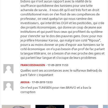
bidons qui n'ont aucun rapport avec la réalité de la
souffrance quotidienne des tunisiens pour une lutte
acharnée de survie... Il nous dit qu'il est trés fort en droit
constitutionnel mais on s'en fout de ses compétences de
professeur, on veut quelqu'un qui nous ramène des
investisseurs, qui interdit les OGM et les pesticides, qui crée
des projets économiques, qui donne un coup de jeune aux
institutions et qui punit tous ceux qui profitent du système
pour s'enrichir sur le dos des pauvres gens. Donc pour moi
je préfère Monsieur Karoui, qui malgré son coté "Ripoux",
pourra au moins donner un peu d'espoir aux tunisiens sur le
coté économique. on n'a pas besoin d'un prof de fac parlant
la langue littéraire, on a besoin d'un mec proche des gens et
qui parlent leur langue et s'occupe de leurs problèmes
FRANCOISEHASSEN
- 17-09-2019 11:53
Quelles sont ses accointances avec le sulfureux BelHadj du
parti Tahrir c inquietant
AROUA
- 17-09-2019 13:53
On n'est pas TUNISIEN pour rien.BRAVO et a bas la
corruption