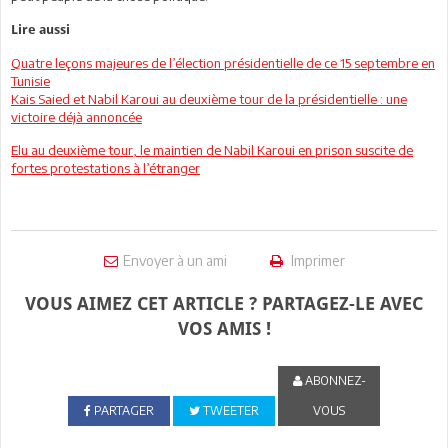
Lire aussi
Quatre leçons majeures de l’élection présidentielle de ce 15 septembre en
Tunisie
Kais Saied et Nabil Karoui au deuxième tour de la présidentielle : une
victoire déjà annoncée
Elu au deuxième tour, le maintien de Nabil Karoui en prison suscite de
fortes protestations à l’étranger
Envoyer à un ami
Imprimer
VOUS AIMEZ CET ARTICLE ? PARTAGEZ-LE AVEC
VOS AMIS !
ABONNEZ-
PARTAGER
TWEETER
VOUS