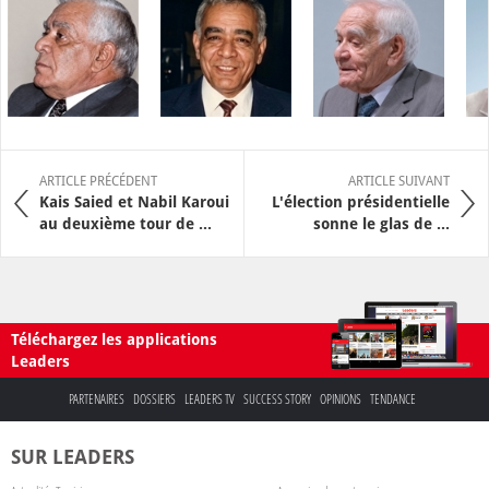
ARTICLE PRÉCÉDENT
ARTICLE SUIVANT
Kais Saied et Nabil Karoui
L'élection présidentielle
au deuxième tour de ...
sonne le glas de ...
Téléchargez les applications
Leaders
PARTENAIRES
DOSSIERS
LEADERS TV
SUCCESS STORY
OPINIONS
TENDANCE
SUR LEADERS