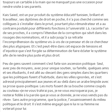
toujours un cartable à la main qui ne manquait pas une occasion pour
rendre visite à ses parents.
Kais Saied, est un pur produit du système éducatif tunisien, brillant et
travailleur, ses diplômes de droit en poche, il n’a pas cherché comme ses
collègues à s’installer dans le privé, pourtant plus rémunérateur et a au
contraire postulé pour différents fonctions à l’université. Là, raconte l’un
de ses proches, il a compris l’étendue de la corruption qui sévit dans les
rouages des nominations, et il a subi jusqu’à sa retraite
l’incompréhension du système vis-à-vis de ce penseur et de ce chercheur
des plus atypiques. Et c’est peut-être dans cet espace de tensions et
d’injustice que s’est forgée sa détermination de faire éclater le système
afin de le rendre plus juste et plus droit.
Peu de gens savent comment s’est faite son ascension politique. Seul,
avec peu de moyens, avec pour unique soutien, sa famille, quelques amis
et ses étudiants, il est allé au-devant des gens simples dans les quartiers
que les politiques fuient d’habitude, dans les villes ignorées, et s’est
adressé principalement aux jeunes et au-delà dans un arabe limpide avec
sa prose quasi-poétique. Les mots fusent de sa bouche comme coupés
au couteau «Je ne vous trahirai pas, je ne vous escroquerai pas, je
resterai fidèle à la parole que je vous ai donnée, je ne vous vends pas du
rêve». Sans autre programme, que la justice, l’assainissement du milieu
politique et le droit. Il s’est même engagé que ni lui ni sa femme ne
voterait pour lui.