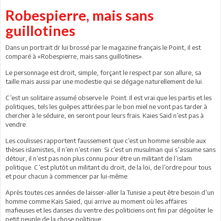
Robespierre, mais sans
guillotines
Dans un portrait dr lui brossé par le magazine français le Point, il est
comparé à «Robespierre, mais sans guillotines».
Le personnage est droit, simple, forçant le respect par son allure, sa
taille mais aussi par une modestie qui se dégage naturellement de lui.
C’est un solitaire assumé observe le Point. Il est vrai que les partis et les
politiques, tels les guêpes attirées par le bon miel ne vont pas tarder à
chercher à le séduire, en seront pour leurs frais. Kaies Said n’est pas à
vendre.
Les coulisses rapportent faussement que c’est un homme sensible aux
thèses islamistes, il n’en n’est rien. Si c’est un musulman qui s’assume sans
détour, il n’est pas non plus connu pour être un militant de l’islam
politique. C’est plutôt un militant du droit, de la loi, de l’ordre pour tous
et pour chacun à commencer par lui-même.
Après toutes ces années de laisser-aller la Tunisie a peut être besoin d’un
homme comme Kaïs Saied, qui arrive au moment où les affaires
mafieuses et les danses du ventre des politiciens ont fini par dégoûter le
petit peuple de la chose politique.