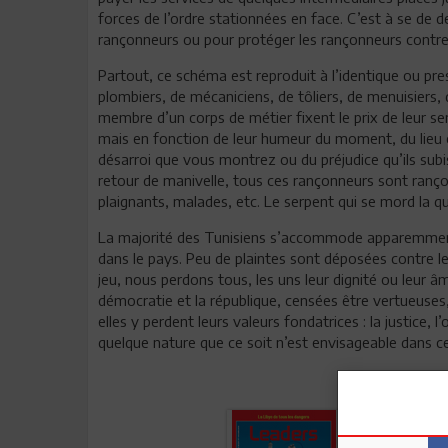
forces de l’ordre stationnées en face. C’est à se de 
rançonneurs ou pour protéger les rançonneurs contre
Partout, ce schéma est reproduit à l’identique ou pre
plombiers, de mécaniciens, de tôliers, de menuisiers, 
membre d’un corps de métier fixent le prix de leur ser
mais en fonction de leur humeur du moment, du lieu 
désarroi que vous montrez ou du préjudice qu’ils su
retour de manivelle, tous ces rançonneurs sont rançon
plaignants, malades, etc. Le serpent qui se mord la
La majorité des Tunisiens s’accommode apparemment
dans le pays. Peu de plaintes sont déposées contre le
jeu, nous perdons tous, les uns leur dignité ou leur âm
démocratie et la république, censées être vertueuses, 
elles y perdent leurs valeurs fondatrices : la justice, 
quelque nature que ce soit n’est envisageable dans ce