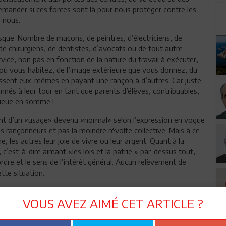
demander si ces forces sont là pour nous protéger contre les
 nous.
sque. Nombre de maçons, de peintres, d’électriciens, de
de chirurgiens, de dentistes, d’avocats ou de tout autre
vice, non pas en fonction de la nature du travail à exécuter,
où vous habitez, de l’image extérieure que vous donnez, du
bissent eux-mêmes en payant une rançon à d’autres. Car juste
nés à leur tour en tant que parents d’élèves, contribuables,
 queue en somme !
 d’un «usage» devenu «normal» selon l’expression en vogue
s rançonneurs et pas la moindre révolte collective. Mais à ce
e, les autres leur joie de vivre ou leur argent. Quant à la
c’est-à-dire aimant «les lois et la patrie » par-dessus tout,
l’ordre et le sens de l’intérêt général. Aucun relèvement de
tte situation.
Habib Touhami
VOUS AVEZ AIMÉ CET ARTICLE ?