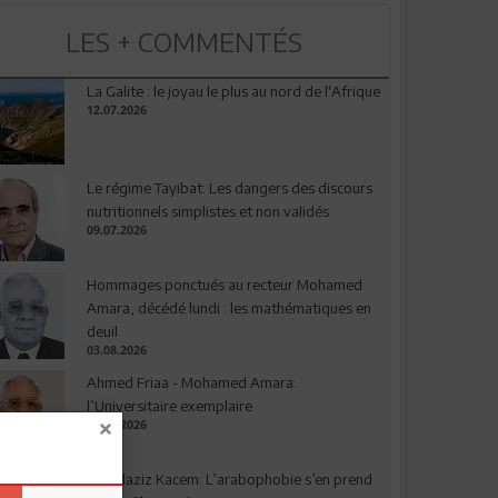
LES + COMMENTÉS
La Galite : le joyau le plus au nord de l'Afrique
12.07.2026
Le régime Tayibat: Les dangers des discours
nutritionnels simplistes et non validés
09.07.2026
Hommages ponctués au recteur Mohamed
Amara, décédé lundi : les mathématiques en
deuil
03.08.2026
Ahmed Friaa - Mohamed Amara:
l’Universitaire exemplaire
04.08.2026
Abdelaziz Kacem: L’arabophobie s’en prend