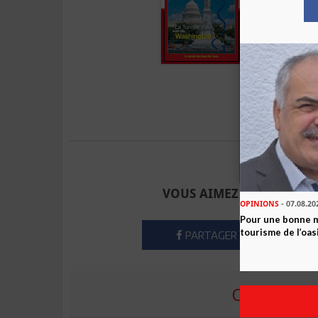
Envoyer à u
VOUS AIMEZ CET ARTICLE
OPINIONS
- 07.08.20
Pour une bonne 
tourisme de l’oas
PARTAGER
COMMENTE