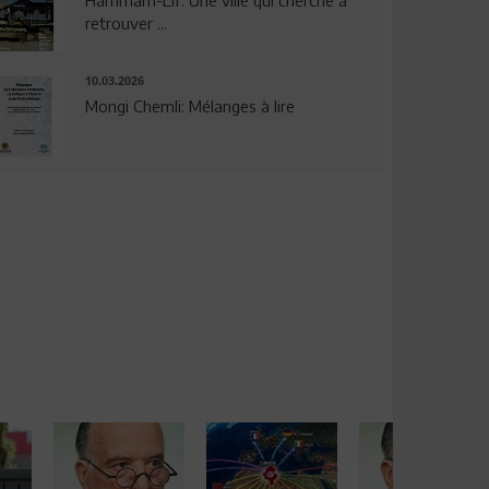
Hammam-Lif: Une ville qui cherche à
retrouver ...
10.03.2026
Mongi Chemli: Mélanges à lire