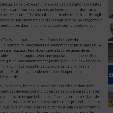
elui qui exige d’être rémunéré pour des prestations gratuites
exorbitant pour « un service, un loyer, un objet dont on a
 routes et empêche les autres de circuler et de travailler agit
ionnée en sélectionnant ses clients agit comme un rançonneur.
ent puisés dans la banalité du quotidien tant celui-ci est
la Tunisie est passée derechef sous la coupe du
 Le nombre de rançonneurs a subitement explosé après le 14
é sans réaction. Pire, il participe à la curée générale en
rables, peu en rapport avec une population appauvrie et une
est que ce rançonnement est justifié par quelques « brigands
prix qu’il faut accepter de payer, mais ce prix n’est ni
ant de l’Etat, de son rendement et de l’impertinence des
l s’accorde.
, les mairies, les écoles, les services publics et dans tant
ement est devenu courant. Observez ce qui se passe dans les
remarquerez alors que le fameux sésame vous permettant de
ions et moult « offrandes » sinon tous les prétextes, réels ou
vous recaler. Vous pourriez éviter tout cela en acceptant de
judicieusement aux portes des centres, au vu et au su des