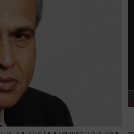
voir quelconque agissent au quotidien comme des rançonneurs,