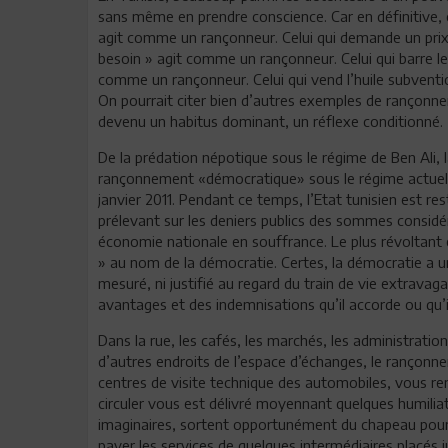
sans même en prendre conscience. Car en définitive, c
agit comme un rançonneur. Celui qui demande un prix 
besoin » agit comme un rançonneur. Celui qui barre les
comme un rançonneur. Celui qui vend l’huile subvent
On pourrait citer bien d’autres exemples de rançonnem
devenu un habitus dominant, un réflexe conditionné.
De la prédation népotique sous le régime de Ben Ali, 
rançonnement «démocratique» sous le régime actuel.
janvier 2011. Pendant ce temps, l’Etat tunisien est rest
prélevant sur les deniers publics des sommes considé
économie nationale en souffrance. Le plus révoltant 
» au nom de la démocratie. Certes, la démocratie a un 
mesuré, ni justifié au regard du train de vie extravag
avantages et des indemnisations qu’il accorde ou qu’i
Dans la rue, les cafés, les marchés, les administrations
d’autres endroits de l’espace d’échanges, le rançonn
centres de visite technique des automobiles, vous 
circuler vous est délivré moyennant quelques humiliat
imaginaires, sortent opportunément du chapeau pour 
payer les services de quelques intermédiaires placés 