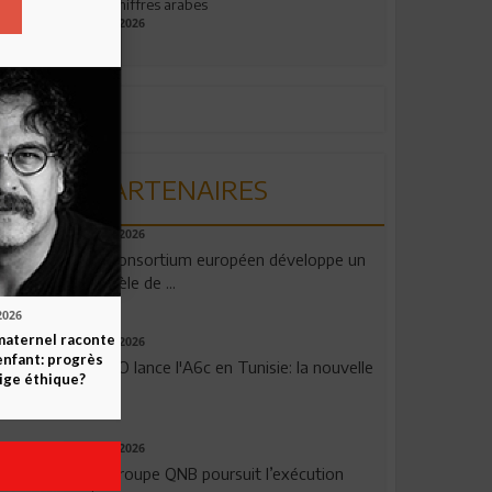
aux chiffres arabes
09.07.2026
PARTENAIRES
06.08.2026
Un consortium européen développe un
modèle de ...
2026
maternel raconte
04.08.2026
enfant: progrès
OPPO lance l'A6c en Tunisie: la nouvelle
ige éthique?
...
29.07.2026
Le Groupe QNB poursuit l’exécution