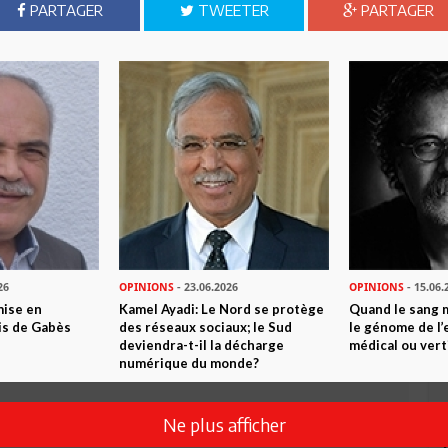
PARTAGER
TWEETER
PARTAGER
n ami
Imprimer
 ? PARTAGEZ-LE AVEC VOS AMIS !
26
OPINIONS
- 23.06.2026
OPINIONS
- 15.06.
mise en
Kamel Ayadi: Le Nord se protège
Quand le sang 
is de Gabès
des réseaux sociaux; le Sud
le génome de l’
TWEETER
ABONNEZ-VOUS
deviendra-t-il la décharge
médical ou vert
numérique du monde?
R CET ARTICLE
Ne plus afficher