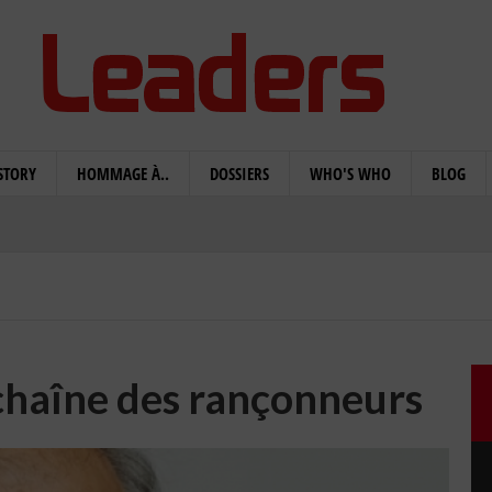
STORY
HOMMAGE À..
DOSSIERS
WHO'S WHO
BLOG
chaîne des rançonneurs