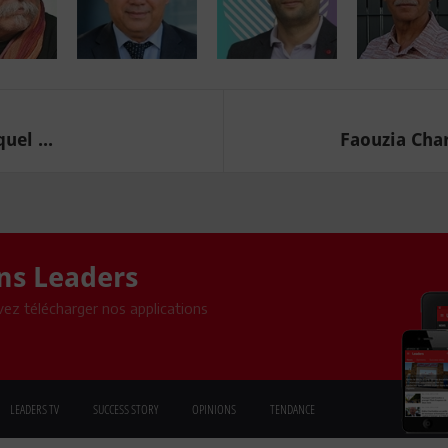
uel ...
Faouzia Cha
ons Leaders
ez télécharger nos applications
LEADERS TV
SUCCESS STORY
OPINIONS
TENDANCE