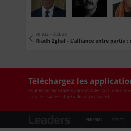
ARTICLE PRÉCÉDENT
Riadh Zghal - L’alliance entre partis : q
Téléchargez les applicati
Pour emporter Leaders partout avec vous, vous pouv
gratuites sur le « store » de votre appareil.
PARTENAIRES
DOSSIERS