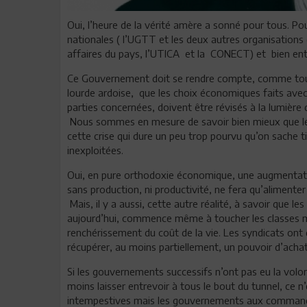
Oui, l’heure de la vérité amère a sonné pour tous. Po
nationales ( l’UGTT et les deux autres organisations 
affaires du pays, l’UTICA et la CONECT) et bien ent
Ce Gouvernement doit se rendre compte, comme tous 
lourde ardoise, que les choix économiques faits avec 
parties concernées, doivent être révisés à la lumière de
Nous sommes en mesure de savoir bien mieux que les
cette crise qui dure un peu trop pourvu qu’on sache
inexploitées.
Oui, en pure orthodoxie économique, une augmentati
sans production, ni productivité, ne fera qu’alimenter
Mais, il y a aussi, cette autre réalité, à savoir que le
aujourd’hui, commence même à toucher les classes 
renchérissement du coût de la vie. Les syndicats ont
récupérer, au moins partiellement, un pouvoir d’acha
Si les gouvernements successifs n’ont pas eu la vol
moins laisser entrevoir à tous le bout du tunnel, ce n’e
intempestives mais les gouvernements aux command