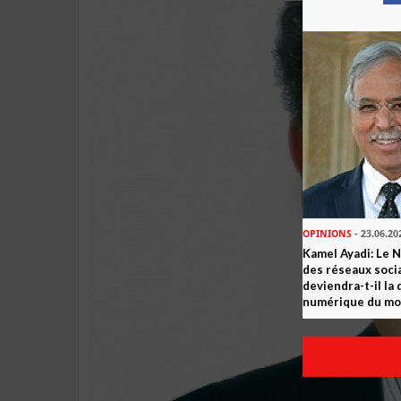
OPINIONS
- 23.06.20
Kamel Ayadi: Le 
des réseaux socia
deviendra-t-il la
numérique du m