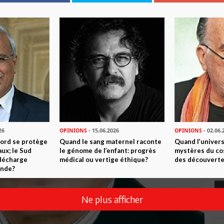
26
OPINIONS
- 15.06.2026
OPINIONS
- 02.06.
Nord se protège
Quand le sang maternel raconte
Quand l’univers
ux; le Sud
le génome de l’enfant: progrès
mystères du co
 décharge
médical ou vertige éthique?
des découverte
onde?
Ne plus afficher