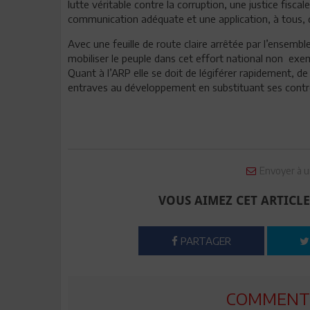
lutte véritable contre la corruption, une justice fisca
communication adéquate et une application, à tous, d
Avec une feuille de route claire arrêtée par l’ensembl
mobiliser le peuple dans cet effort national non exem
Quant à l’ARP elle se doit de légiférer rapidement, de 
entraves au développement en substituant ses contrôle
Envoyer à u
VOUS AIMEZ CET ARTICLE
PARTAGER
COMMENTE