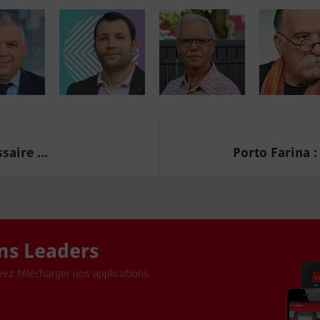
aire ...
Porto Farina :
ons Leaders
ez télécharger nos applications