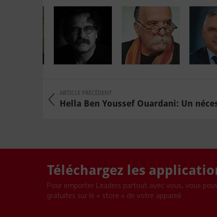
ARTICLE PRÉCÉDENT
Hella Ben Youssef Ouardani: Un nécess
Téléchargez les applicati
Pour emporter Leaders partout avec vous, vous pouv
gratuites sur le « store » de votre appareil.