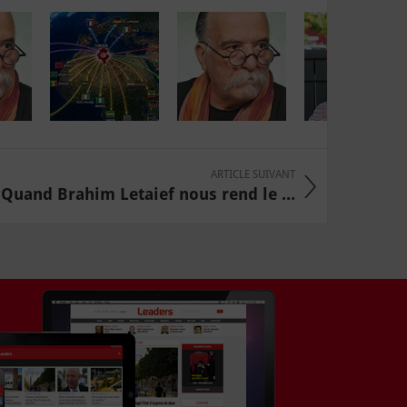
ARTICLE SUIVANT
 Quand Brahim Letaief nous rend le ...