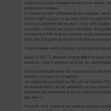
cohérents pouvant mobiliser les uns et les autres, ré
lendemains meilleurs.
Le citoyen accepte difficilement, par exemple, que l
encore réglé à ce jour ce qui nous coûte un argent fo
C’est au Gouvernement en place, s’il se sent capable
succèdera, d’opérer une révision drastique de la polit
convaincre le FMI. Avec le marasme social comportant
il est plus qu’urgent de réviser le modèle économique
Tout le monde peut se tromper, y compris les expert
Quant à l’UGTT, elle peut s’enorgueillir d’avoir pu 
consentir, sous la pression de la rue, les augmentatio
C’est là une lourde erreur de n’avoir pas pu saisir le
situation du pays de s’y opposer
En supposant un instant qu’elle soit au Pouvoir, l’UGT
les revendications de ses adhérents car leur pouvoir
reprendra pas nettement et que la croissance restera
Que faire ?
S’asseoir tous autour d’une table et entamer un dial