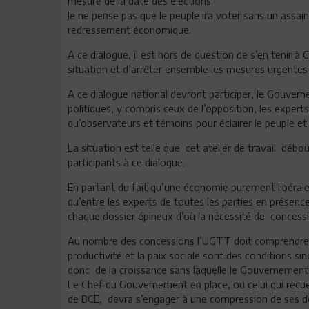
mesure de la date des élections.
Je ne pense pas que le peuple ira voter sans un assai
redressement économique.
A ce dialogue, il est hors de question de s’en tenir à
situation et d’arrêter ensemble les mesures urgentes
A ce dialogue national devront participer, le Gouvern
politiques, y compris ceux de l’opposition, les expert
qu’observateurs et témoins pour éclairer le peuple et 
La situation est telle que cet atelier de travail déb
participants à ce dialogue.
En partant du fait qu’une économie purement libérale
qu’entre les experts de toutes les parties en présen
chaque dossier épineux d’où la nécessité de concessio
Au nombre des concessions l’UGTT doit comprendre que
productivité et la paix sociale sont des conditions s
donc de la croissance sans laquelle le Gouvernement, 
Le Chef du Gouvernement en place, ou celui qui recuei
de BCE, devra s’engager à une compression de ses 