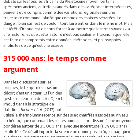
débats sur les fossiles africains du Pléistocène moyen: certains
spécimens anciens, autrefois rangés dans des catégories intermédiaires,
peuvent être compris comme des variations régionales sur une
trajectoire commune, plutôt que comme des espèces séparées. Le
danger, bien sûr, est de vouloir tout faire entrer dans le même mot. Mais
l’intérêt d’Irhoud est de nous forcer à admettre que le mot «
sapiens
» a
une histoire, et que cette histoire n’est pas seulement taxinomique: elle
est faite de compromis entre données, méthodes, et philosophies
implicites de ce qu’est une espèce.
315 000 ans: le temps comme
argument
Dans les discussions sur les
origines, le temps n’est pas un
décor; c’est un acteur. Et l’un des
gestes majeurs du dossier Djebel
Irhoud tient à la stratégie de
datation.
Richter et al
. (2017) ont
utilisé la thermoluminescence sur des silex chauffés associés au niveau
archéologique contenant les restes humains, aboutissant à une moyenne
pondérée autour de 315 000 ans, avec une incertitude (± 34 000 ans)
explicitée. Ce détail importe: la science ne donne pas un âge «magique»;
elle donne une estimation, un intervalle, une probabilité. Mais même