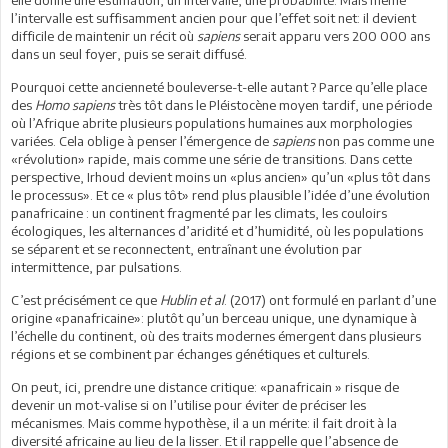
l’intervalle est suffisamment ancien pour que l’effet soit net: il devient
difficile de maintenir un récit où
sapiens
serait apparu vers 200 000 ans
dans un seul foyer, puis se serait diffusé.
Pourquoi cette ancienneté bouleverse-t-elle autant ? Parce qu’elle place
des
Homo sapiens
très tôt dans le Pléistocène moyen tardif, une période
où l’Afrique abrite plusieurs populations humaines aux morphologies
variées. Cela oblige à penser l’émergence de
sapiens
non pas comme une
«révolution» rapide, mais comme une série de transitions. Dans cette
perspective, Irhoud devient moins un «plus ancien» qu’un «plus tôt dans
le processus». Et ce « plus tôt» rend plus plausible l’idée d’une évolution
panafricaine : un continent fragmenté par les climats, les couloirs
écologiques, les alternances d’aridité et d’humidité, où les populations
se séparent et se reconnectent, entraînant une évolution par
intermittence, par pulsations.
C’est précisément ce que
Hublin et al
. (2017) ont formulé en parlant d’une
origine «panafricaine»: plutôt qu’un berceau unique, une dynamique à
l’échelle du continent, où des traits modernes émergent dans plusieurs
régions et se combinent par échanges génétiques et culturels.
On peut, ici, prendre une distance critique: «panafricain » risque de
devenir un mot-valise si on l’utilise pour éviter de préciser les
mécanismes. Mais comme hypothèse, il a un mérite: il fait droit à la
diversité africaine au lieu de la lisser. Et il rappelle que l’absence de