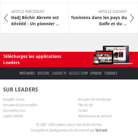
ARTICLE PRÉCÉDENT
ARTICLE SUIVANT
Hadj Béchir Akremi est
Tunisiens dans les pays du
décédé : Un pionnier ...
Golfe et du ...
Téléchargez les applications
Leaders
PARTENAIRES
DOSSIERS
LEADERS TV
SUCCESS STORY
OPINIONS
TENDANCE
SUR LEADERS
Actualités Tunisie
Annuaire des entreprises
Annuaire de personnalités
Plan du site
Qui sommes nous
Contact
Leaders Mobile
Abonnez-vous au mensuel
© 2009 - 2026 Leaders.com.tn Tous droits réservés.
Conception et Développement du site internet par
Tanit web