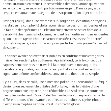
administration bien tenue. Elle ressemble à des populations qui varient,
se rencontrent, se séparent, parfois se mélangent. Dans ce paysage,
l’espèce est autant une catégorie de description qu’un objet naturel net.
Stringer (2016), dans une synthèse sur l’origine et l’évolution de
sapiens
,
insistait sur la complexité de la reconnaissance des formes fossiles et sur
le fait que des spécimens du Pléistocène peuvent se situer hors de la
variabilité des humains holocènes, rendant les frontières moins évidentes
qu’on le croit. Djebel Irhoud incarne cette idée: il est assez “moderne”
pour être sapiens, assez différent pour perturber l’image que l’on se fait
de sapiens.
La science avance souvent ainsi: non pas en confirmant nos catégories,
mais en les rendant plus coûteuses. Après Irhoud, tenir le concept de
sapiens demande plus de travail: il faut expliquer la mosaïque, les
variations régionales, les trajectoires graduelles. Ce coût est un bon
signe. Une théorie confortable est souvent une théorie trop simple.
Il y a aussi, dans ce coût, une dimension politique au sens noble: l’Afrique
devient non seulement le théâtre de l’origine, mais le théâtre d’une
origine complexe, répartie, non réductible à un seul récit. Le continent
n’est plus seulement l’“avant” de l’humanité, mais un espace interne de
différenciations, d’innovations et d’histoires multiples. Djebel Irhoud
n’est pas un trophée national; c’est un correctif global.