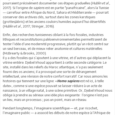
pourraient précisément documenter ces étapes graduelles (
Hublin et al
.,
2017). Si l’origine de
sapiens
est en partie “panafricaine”, alors la Tunisie
— carrefour entre Afrique du Nord, Sahara et Méditerranée — pourrait
conserver des archives clés, surtout dans les zones karstiques
(grottes/abris) et les anciens couloirs humides aujourd’hui désertifiés
(
Hublin et al
., 2017; Stringer, 2016).
Enfin, des recherches tunisiennes ciblant à la fois fossiles, industries
lithiques et reconstitutions paléoenvironnementales permettraient de
tester l’idée d’une modernité progressive, plutôt qu’un récit centré sur
un seul berceau, et de mieux relier anatomie et cultures matérielles
(McBrearty & Brooks, 2000).
Il y a des fossiles qui s’ajoutent à une vitrine, et d’autres qui déplacent la
vitrine entière. Djebel Irhoud appartient à cette seconde catégorie. Le
site, installé dans les reliefs du Maroc atlantique, n’a pas seulement
fourni des os anciens; il a provoqué une sorte de dérangement
intellectuel, une révision de notre confort narratif. Car nous aimons les
histoires qui tiennent sur une ligne: «
est né ici, à telle
Homo sapiens
date», comme si une espèce pouvait se laisser réduire à un acte de
naissance, à un village natal, à une scène primitive. Or, Djebel Irhoud nous
oblige à prendre au sérieux une idée plus exigeante : l’origine n’est pas
un lieu, mais un processus ; pas un point, mais un réseau.
Pendant longtemps, l’imaginaire scientifique — et, par ricochet,
l’imaginaire public — a associé les débuts de notre espèce à l’Afrique de