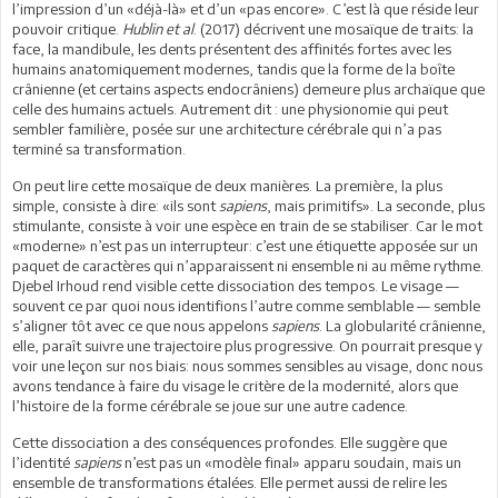
l’impression d’un «déjà-là» et d’un «pas encore». C’est là que réside leur
pouvoir critique.
Hublin et al
. (2017) décrivent une mosaïque de traits: la
face, la mandibule, les dents présentent des affinités fortes avec les
humains anatomiquement modernes, tandis que la forme de la boîte
crânienne (et certains aspects endocrâniens) demeure plus archaïque que
celle des humains actuels. Autrement dit : une physionomie qui peut
sembler familière, posée sur une architecture cérébrale qui n’a pas
terminé sa transformation.
On peut lire cette mosaïque de deux manières. La première, la plus
simple, consiste à dire: «ils sont
sapiens
, mais primitifs». La seconde, plus
stimulante, consiste à voir une espèce en train de se stabiliser. Car le mot
«moderne» n’est pas un interrupteur: c’est une étiquette apposée sur un
paquet de caractères qui n’apparaissent ni ensemble ni au même rythme.
Djebel Irhoud rend visible cette dissociation des tempos. Le visage —
souvent ce par quoi nous identifions l’autre comme semblable — semble
s’aligner tôt avec ce que nous appelons
sapiens
. La globularité crânienne,
elle, paraît suivre une trajectoire plus progressive. On pourrait presque y
voir une leçon sur nos biais: nous sommes sensibles au visage, donc nous
avons tendance à faire du visage le critère de la modernité, alors que
l’histoire de la forme cérébrale se joue sur une autre cadence.
Cette dissociation a des conséquences profondes. Elle suggère que
l’identité
sapiens
n’est pas un «modèle final» apparu soudain, mais un
ensemble de transformations étalées. Elle permet aussi de relire les