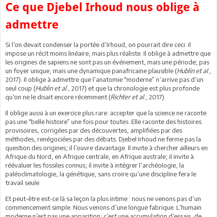
Ce que Djebel Irhoud nous oblige à
admettre
Si l’on devait condenser la portée d’Irhoud, on pourrait dire ceci: il
impose un récit moins linéaire, mais plus réaliste. Il oblige à admettre que
les origines de sapiens ne sont pas un événement, mais une période; pas
un foyer unique, mais une dynamique panafricaine plausible (
Hublin et al
.,
2017). Il oblige à admettre que l’anatomie “moderne” n’arrive pas d’un
seul coup (
Hublin et al
., 2017) et que la chronologie est plus profonde
qu’on ne le disait encore récemment (
Richter et al
., 2017).
Il oblige aussi à un exercice plus rare: accepter que la science ne raconte
pas une “belle histoire” une fois pour toutes. Elle raconte des histoires
provisoires, corrigées par des découvertes, amplifiées par des
méthodes, renégociées par des débats. Djebel Irhoud ne ferme pas la
question des origines; il l’ouvre davantage. Il invite à chercher ailleurs en
Afrique du Nord, en Afrique centrale, en Afrique australe; il invite à
réévaluer les fossiles connus; il invite à intégrer l’archéologie, la
paléoclimatologie, la génétique, sans croire qu’une discipline fera le
travail seule.
Et peut-être est-ce là sa leçon la plus intime : nous ne venons pas d’un
commencement simple. Nous venons d’une longue fabrique. L’humain
moderne n’est pas une apparition; c’est une accumulation d’essais, de