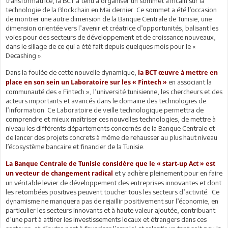
transformatrice, la BCT a tenu à organiser un sommet africain sur la
technologie de la Blockchain en Mai dernier. Ce sommet a été l’occasion
de montrer une autre dimension de la Banque Centrale de Tunisie, une
dimension orientée vers l’avenir et créatrice d’opportunités, balisant les
voies pour des secteurs de développement et de croissance nouveaux,
dans le sillage de ce qui a été fait depuis quelques mois pour le «
Decashing ».
Dans la foulée de cette nouvelle dynamique,
la BCT œuvre à mettre en
en associant la
place en son sein un Laboratoire sur les « Fintech »
communauté des « Fintech », l’université tunisienne, les chercheurs et des
acteurs importants et avancés dans le domaine des technologies de
l’information. Ce Laboratoire de veille technologique permettra de
comprendre et mieux maîtriser ces nouvelles technologies, de mettre à
niveau les différents départements concernés de la Banque Centrale et
de lancer des projets concrets à même de rehausser au plus haut niveau
l’écosystème bancaire et financier de la Tunisie.
La Banque Centrale de Tunisie considère que le « start-up Act » est
et y adhère pleinement pour en faire
un vecteur de changement radical
un véritable levier de développement des entreprises innovantes et dont
les retombées positives peuvent toucher tous les secteurs d’activité. Ce
dynamisme ne manquera pas de rejaillir positivement sur l’économie, en
particulier les secteurs innovants et à haute valeur ajoutée, contribuant
d’une part à attirer les investissements locaux et étrangers dans ces