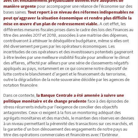
avec cet enchainement préjudiciable doivent être adoptées de
pour accompagner une relance de l’économie sur des
manière urgente
bases saines.
Tout report à ce niveau des réformes indispensables ne
peut qu’aggraver la situation économique et rendre plus difficile la
A cet effet, les
mise en œuvre d’un plan de redressement viable.
différentes mesures fiscales prises dans le cadre des lois des Finances au
titre des années 2017 et 2018, associées à une maitrise des dépenses,
contribueront à atténuer le déséquilibre budgétaire, même si elles ont
été diversement perçues par les opérateurs économiques. Les
incertitudes de ces opérateurs et des investisseurs potentiels gagneront
à être levées par une meilleure visibilité fiscale pour améliorer le climat
des affaires, affecté par ailleurs par une série de classements négatifs
appliqués au pays, notamment en ce qui concerne notre dispositif de
lutte contre le blanchiment d’argent et le financement du terrorisme,
outre la dégradation de la note souveraine décidée par les agences de
notation financière.
Dans ce contexte,
la Banque Centrale a été amenée à suivre une
face à des épisodes de
politique monétaire et de change prudente
stress récurrents induits par l’exigence de concilier des objectifs
antagonistes. Ceux-ci exigent à la fois un monitoring adéquat des
agrégats monétaires et des marchés, le maintien des réserves en devises
à un niveau permettant la pérennité des transactions sur ces marchés, et
la garantie d’un bon dénouement des engagements de notre pays au
titre des opérations commerciales et financières avec l’Extérieur.