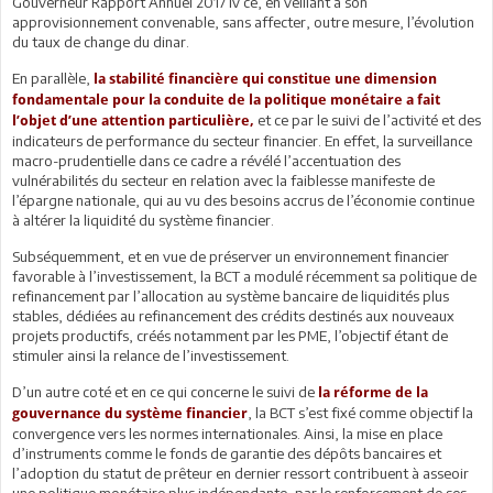
Gouverneur Rapport Annuel 2017 iv ce, en veillant à son
approvisionnement convenable, sans affecter, outre mesure, l’évolution
du taux de change du dinar.
En parallèle,
la stabilité financière qui constitue une dimension
fondamentale pour la conduite de la politique monétaire a fait
et ce par le suivi de l’activité et des
l’objet d’une attention particulière,
indicateurs de performance du secteur financier. En effet, la surveillance
macro-prudentielle dans ce cadre a révélé l’accentuation des
vulnérabilités du secteur en relation avec la faiblesse manifeste de
l’épargne nationale, qui au vu des besoins accrus de l’économie continue
à altérer la liquidité du système financier.
Subséquemment, et en vue de préserver un environnement financier
favorable à l’investissement, la BCT a modulé récemment sa politique de
refinancement par l’allocation au système bancaire de liquidités plus
stables, dédiées au refinancement des crédits destinés aux nouveaux
projets productifs, créés notamment par les PME, l’objectif étant de
stimuler ainsi la relance de l’investissement.
D’un autre coté et en ce qui concerne le suivi de
la réforme de la
, la BCT s’est fixé comme objectif la
gouvernance du système financier
convergence vers les normes internationales. Ainsi, la mise en place
d’instruments comme le fonds de garantie des dépôts bancaires et
l’adoption du statut de prêteur en dernier ressort contribuent à asseoir
une politique monétaire plus indépendante, par le renforcement de ses