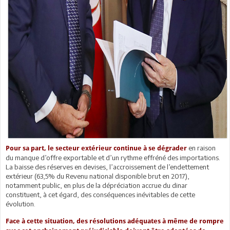
en raison
Pour sa part, le secteur extérieur continue à se dégrader
du manque d’offre exportable et d’un rythme effréné des importations.
La baisse des réserves en devises, l’accroissement de l’endettement
extérieur (63,5% du Revenu national disponible brut en 2017),
notamment public, en plus de la dépréciation accrue du dinar
constituent, à cet égard, des conséquences inévitables de cette
évolution.
Face à cette situation, des résolutions adéquates à même de rompre