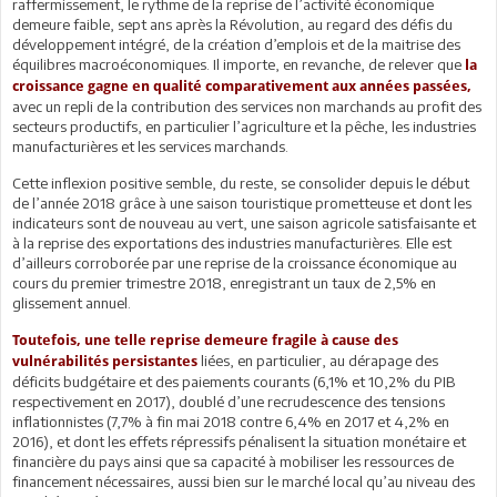
raffermissement, le rythme de la reprise de l’activité économique
demeure faible, sept ans après la Révolution, au regard des défis du
développement intégré, de la création d’emplois et de la maitrise des
équilibres macroéconomiques. Il importe, en revanche, de relever que
la
croissance gagne en qualité comparativement aux années passées,
avec un repli de la contribution des services non marchands au profit des
secteurs productifs, en particulier l’agriculture et la pêche, les industries
manufacturières et les services marchands.
Cette inflexion positive semble, du reste, se consolider depuis le début
de l’année 2018 grâce à une saison touristique prometteuse et dont les
indicateurs sont de nouveau au vert, une saison agricole satisfaisante et
à la reprise des exportations des industries manufacturières. Elle est
d’ailleurs corroborée par une reprise de la croissance économique au
cours du premier trimestre 2018, enregistrant un taux de 2,5% en
glissement annuel.
Toutefois, une telle reprise demeure fragile à cause des
liées, en particulier, au dérapage des
vulnérabilités persistantes
déficits budgétaire et des paiements courants (6,1% et 10,2% du PIB
respectivement en 2017), doublé d’une recrudescence des tensions
inflationnistes (7,7% à fin mai 2018 contre 6,4% en 2017 et 4,2% en
2016), et dont les effets répressifs pénalisent la situation monétaire et
financière du pays ainsi que sa capacité à mobiliser les ressources de
financement nécessaires, aussi bien sur le marché local qu’au niveau des