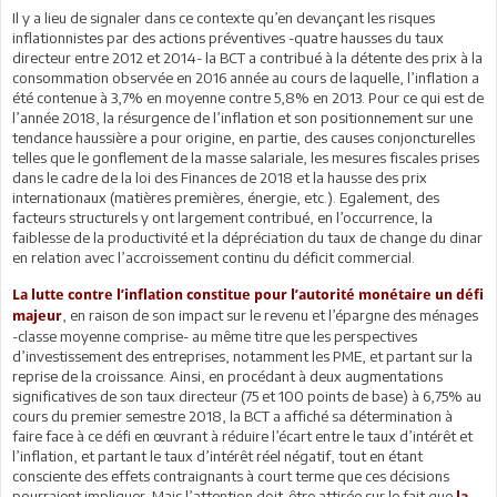
Il y a lieu de signaler dans ce contexte qu’en devançant les risques
inflationnistes par des actions préventives -quatre hausses du taux
directeur entre 2012 et 2014- la BCT a contribué à la détente des prix à la
consommation observée en 2016 année au cours de laquelle, l’inflation a
été contenue à 3,7% en moyenne contre 5,8% en 2013. Pour ce qui est de
l’année 2018, la résurgence de l’inflation et son positionnement sur une
tendance haussière a pour origine, en partie, des causes conjoncturelles
telles que le gonflement de la masse salariale, les mesures fiscales prises
dans le cadre de la loi des Finances de 2018 et la hausse des prix
internationaux (matières premières, énergie, etc.). Egalement, des
facteurs structurels y ont largement contribué, en l’occurrence, la
faiblesse de la productivité et la dépréciation du taux de change du dinar
en relation avec l’accroissement continu du déficit commercial.
La lutte contre l’inflation constitue pour l’autorité monétaire un défi
, en raison de son impact sur le revenu et l’épargne des ménages
majeur
-classe moyenne comprise- au même titre que les perspectives
d’investissement des entreprises, notamment les PME, et partant sur la
reprise de la croissance. Ainsi, en procédant à deux augmentations
significatives de son taux directeur (75 et 100 points de base) à 6,75% au
cours du premier semestre 2018, la BCT a affiché sa détermination à
faire face à ce défi en œuvrant à réduire l’écart entre le taux d’intérêt et
l’inflation, et partant le taux d’intérêt réel négatif, tout en étant
consciente des effets contraignants à court terme que ces décisions
pourraient impliquer. Mais l’attention doit-être attirée sur le fait que
la