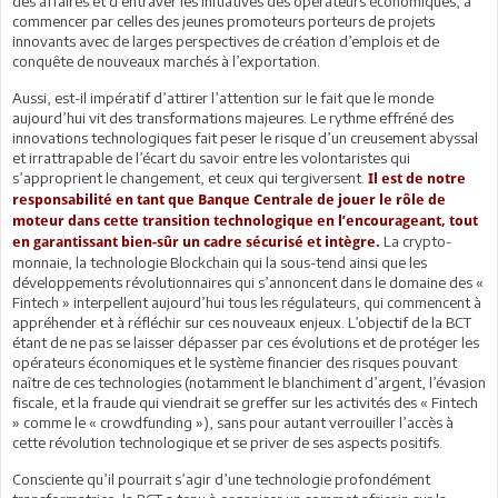
des affaires et d’entraver les initiatives des opérateurs économiques, à
commencer par celles des jeunes promoteurs porteurs de projets
innovants avec de larges perspectives de création d’emplois et de
conquête de nouveaux marchés à l’exportation.
Aussi, est-il impératif d’attirer l’attention sur le fait que le monde
aujourd’hui vit des transformations majeures. Le rythme effréné des
innovations technologiques fait peser le risque d’un creusement abyssal
et irrattrapable de l’écart du savoir entre les volontaristes qui
s’approprient le changement, et ceux qui tergiversent.
Il est de notre
responsabilité en tant que Banque Centrale de jouer le rôle de
moteur dans cette transition technologique en l’encourageant, tout
La crypto-
en garantissant bien-sûr un cadre sécurisé et intègre.
monnaie, la technologie Blockchain qui la sous-tend ainsi que les
développements révolutionnaires qui s’annoncent dans le domaine des «
Fintech » interpellent aujourd’hui tous les régulateurs, qui commencent à
appréhender et à réfléchir sur ces nouveaux enjeux. L’objectif de la BCT
étant de ne pas se laisser dépasser par ces évolutions et de protéger les
opérateurs économiques et le système financier des risques pouvant
naître de ces technologies (notamment le blanchiment d’argent, l’évasion
fiscale, et la fraude qui viendrait se greffer sur les activités des « Fintech
» comme le « crowdfunding »), sans pour autant verrouiller l’accès à
cette révolution technologique et se priver de ses aspects positifs.
Consciente qu’il pourrait s’agir d’une technologie profondément