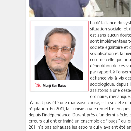
La défaillance du sys
situation sociale, et
est sans aucun doute l
sont implémentées tou
société égalitaire et
socialisation et la hi
comme celle que nous
déperdition de ces va
par rapport à l’ensemb
défiance vis-à-vis des
sociologique, depuis 
assistons à une désac
ordinaire, mécanique.
n’aurait pas été une mauvaise chose, si la société d’a
régulation. En 2011, la Tunisie a vue remettre en quest
depuis l’indépendance. Durant près d’un demi-siècle,
erreurs qui ont entrainé un ensemble de ‘’bugs’’ qui 
2011 n’a pas exhaussé les espoirs qui y avaient été en