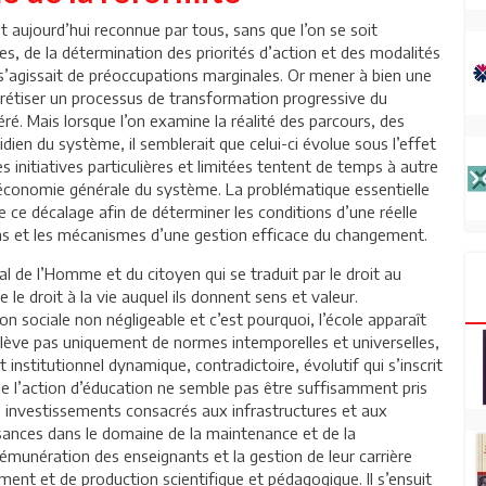
 aujourd’hui reconnue par tous, sans que l’on se soit
es, de la détermination des priorités d’action et des modalités
 s’agissait de préoccupations marginales. Or mener à bien une
rétiser un processus de transformation progressive du
é. Mais lorsque l’on examine la réalité des parcours, des
dien du système, il semblerait que celui-ci évolue sous l’effet
 initiatives particulières et limitées tentent de temps à autre
’économie générale du système. La problématique essentielle
de ce décalage afin de déterminer les conditions d’une réelle
ns et les mécanismes d’une gestion efficace du changement.
al de l’Homme et du citoyen qui se traduit par le droit au
e le droit à la vie auquel ils donnent sens et valeur.
n sociale non négligeable et c’est pourquoi, l’école apparaît
elève pas uniquement de normes intemporelles et universelles,
nstitutionnel dynamique, contradictoire, évolutif qui s’inscrit
 l’action d’éducation ne semble pas être suffisamment pris
s investissements consacrés aux infrastructures et aux
sances dans le domaine de la maintenance et de la
rémunération des enseignants et la gestion de leur carrière
ment et de production scientifique et pédagogique. Il s’ensuit