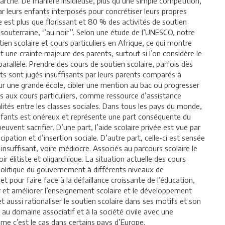
rché. De manière insidieuse, plus qu’une simple compétition,
par leurs enfants interposés pour concrétiser leurs propres
e est plus que florissant et 80 % des activités de soutien
 souterraine, ‘’au noir’’. Selon une étude de l’UNESCO, notre
en scolaire et cours particuliers en Afrique, ce qui montre
t une crainte majeure des parents, surtout si l’on considère le
rallèle. Prendre des cours de soutien scolaire, parfois dès
ants sont jugés insuffisants par leurs parents comparés à
pour une grande école, cibler une mention au bac ou progresser
ès aux cours particuliers, comme ressource d’assistance
galités entre les classes sociales. Dans tous les pays du monde,
fants est onéreux et représente une part conséquente du
uvent sacrifier. D’une part, l’aide scolaire privée est vue par
ation et d’insertion sociale. D’autre part, celle-ci est sensée
suffisant, voire médiocre. Associés au parcours scolaire le
r élitiste et oligarchique. La situation actuelle des cours
n politique du gouvernement à différents niveaux de
t pour faire face à la défaillance croissante de l’éducation,
er et améliorer l’enseignement scolaire et le développement
aussi rationaliser le soutien scolaire dans ses motifs et son
é au domaine associatif et à la société civile avec une
mme c’est le cas dans certains pays d’Europe.