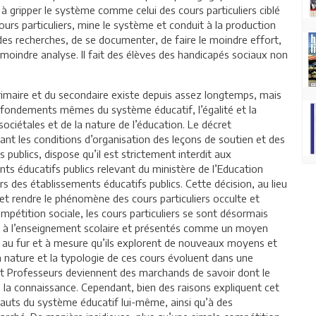
à gripper le système comme celui des cours particuliers ciblé
urs particuliers, mine le système et conduit à la production
e des recherches, de se documenter, de faire le moindre effort,
 moindre analyse. Il fait des élèves des handicapés sociaux non
primaire et du secondaire existe depuis assez longtemps, mais
es fondements mêmes du système éducatif, l’égalité et la
 sociétales et de la nature de l’éducation. Le décret
nt les conditions d’organisation des leçons de soutien et des
 publics, dispose qu’il est strictement interdit aux
ts éducatifs publics relevant du ministère de l’Education
rs des établissements éducatifs publics. Cette décision, au lieu
 et rendre le phénomène des cours particuliers occulte et
ompétition sociale, les cours particuliers se sont désormais
 à l’enseignement scolaire et présentés comme un moyen
, au fur et à mesure qu’ils explorent de nouveaux moyens et
a nature et la typologie de ces cours évoluent dans une
s et Professeurs deviennent des marchands de savoir dont le
 la connaissance. Cependant, bien des raisons expliquent cet
fauts du système éducatif lui-même, ainsi qu’à des