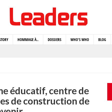
STORY
HOMMAGE À..
DOSSIERS
WHO'S WHO
BLOG
me éducatif, centre de
ies de construction de
avenir