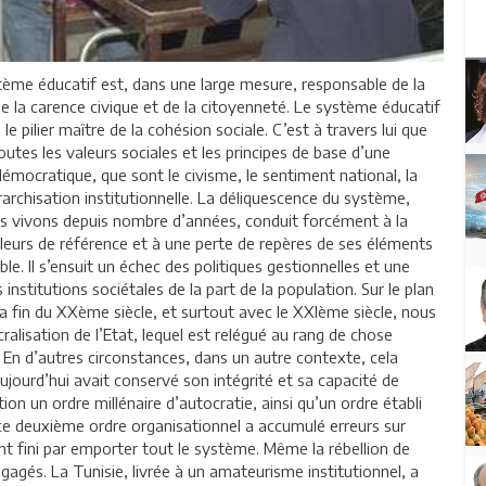
tème éducatif est, dans une large mesure, responsable de la
 de la carence civique et de la citoyenneté. Le système éducatif
e pilier maître de la cohésion sociale. C’est à travers lui que
tes les valeurs sociales et les principes de base d’une
 démocratique, que sont le civisme, le sentiment national, la
érarchisation institutionnelle. La déliquescence du système,
 vivons depuis nombre d’années, conduit forcément à la
leurs de référence et à une perte de repères de ses éléments
le. Il s’ensuit un échec des politiques gestionnelles et une
 institutions sociétales de la part de la population. Sur le plan
la fin du XXème siècle, et surtout avec le XXIème siècle, nous
ralisation de l’Etat, lequel est relégué au rang de chose
 En d’autres circonstances, dans un autre contexte, cela
ujourd’hui avait conservé son intégrité et sa capacité de
ion un ordre millénaire d’autocratie, ainsi qu’un ordre établi
 ce deuxième ordre organisationnel a accumulé erreurs sur
ont fini par emporter tout le système. Même la rébellion de
gagés. La Tunisie, livrée à un amateurisme institutionnel, a