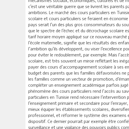
mécanismes sociaux, économiques, culturels et de ma
c’est une véritable guerre que se livrent les parents 
ambitions. Le marché des cours particuliers en Tunisi
scolaire et cours particuliers se feraient en économie
pays serait l’un des plus gros consommateurs du souti
que le spectre de l’échec et du décrochage scolaire es
tarif horaire moyen appliqué sur ce nouveau marché pa
l’école maternelle, signifie que les résultats des enf
l’ambition qu’ils développent, ou viser l’excellence 
pour éviter le redoublement, par exemple. Mais l’acc
scolaire, est très souvent un miroir reflétant les iné
payer des cours d’accompagnement scolaire à ses en
budget des parents que les familles défavorisées ne pe
les familles comme un vecteur de promotion, d’émancip
compléter un enseignement académique parfois jugé in
phénomène des cours particuliers rend l’accès au savoi
particuliers en Tunisie rend nécessaire l’interventio
l’enseignement primaire et secondaire pour l’enrayer, e
mieux équiper les établissements scolaires, diversifi
professionnel, et réformer le système des examens et 
dispositif. Ce dernier pourrait par exemple être confi
surveillance et une vigilance des pouvoirs publics co