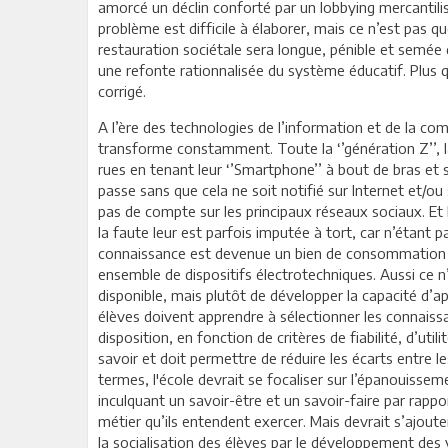
amorcé un déclin conforté par un lobbying mercantilis
problème est difficile à élaborer, mais ce n’est pas qu
restauration sociétale sera longue, pénible et semée
une refonte rationnalisée du système éducatif. Plus q
corrigé.
A l’ère des technologies de l’information et de la c
transforme constamment. Toute la ‘’génération Z’’, 
rues en tenant leur ‘’Smartphone’’ à bout de bras et 
passe sans que cela ne soit notifié sur Internet et/ou
pas de compte sur les principaux réseaux sociaux. Et 
la faute leur est parfois imputée à tort, car n’étant
connaissance est devenue un bien de consommation co
ensemble de dispositifs électrotechniques. Aussi ce n
disponible, mais plutôt de développer la capacité d’a
élèves doivent apprendre à sélectionner les connaissa
disposition, en fonction de critères de fiabilité, d’util
savoir et doit permettre de réduire les écarts entre l
termes, l'école devrait se focaliser sur l’épanouisseme
inculquant un savoir-être et un savoir-faire par rapp
métier qu’ils entendent exercer. Mais devrait s’ajoute
la socialisation des élèves par le développement des 