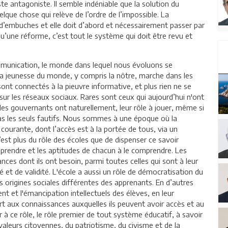
te antagoniste. Il semble indéniable que la solution du
elque chose qui relève de l’ordre de l’impossible. La
 d’embuches et elle doit d’abord et nécessairement passer par
u’une réforme, c’est tout le système qui doit être revu et
ommunication, le monde dans lequel nous évoluons se
la jeunesse du monde, y compris la nôtre, marche dans les
sont connectés à la pieuvre informative, et plus rien ne se
 sur les réseaux sociaux. Rares sont ceux qui aujourd’hui n'ont
les gouvernants ont naturellement, leur rôle à jouer, même si
 pas les seuls fautifs. Nous sommes à une époque où la
urante, dont l’accès est à la portée de tous, via un
’est plus du rôle des écoles que de dispenser ce savoir
pprendre et les aptitudes de chacun à le comprendre. Les
nces dont ils ont besoin, parmi toutes celles qui sont à leur
ité et de validité. L'école a aussi un rôle de démocratisation du
es origines sociales différentes des apprenants. En d’autres
nt et l'émancipation intellectuels des élèves, en leur
ort aux connaissances auxquelles ils peuvent avoir accès et au
r à ce rôle, le rôle premier de tout système éducatif, à savoir
valeurs citoyennes, du patriotisme, du civisme et de la