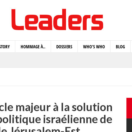
STORY
HOMMAGE À..
DOSSIERS
WHO'S WHO
BLOG
le majeur à la solution
politique israélienne de
de Jérusalem-Est