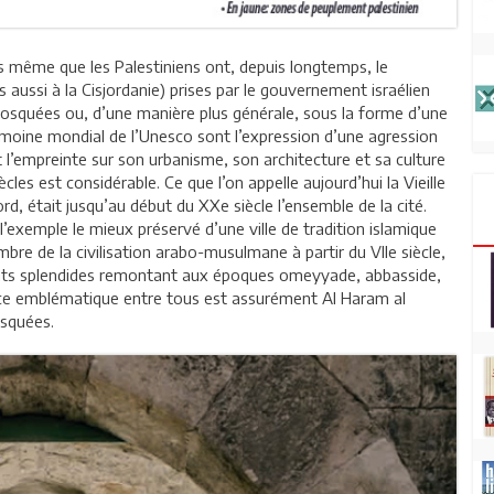
rs même que les Palestiniens ont, depuis longtemps, le
 aussi à la Cisjordanie) prises par le gouvernement israélien
Mosquées ou, d’une manière plus générale, sous la forme d’une
trimoine mondial de l’Unesco sont l’expression d’une agression
nt l’empreinte sur son urbanisme, son architecture et sa culture
les est considérable. Ce que l’on appelle aujourd’hui la Vieille
ord, était jusqu’au début du XXe siècle l’ensemble de la cité.
t l’exemple le mieux préservé d’une ville de tradition islamique
bre de la civilisation arabo-musulmane à partir du VIIe siècle,
ments splendides remontant aux époques omeyyade, abbasside,
ce emblématique entre tous est assurément Al Haram al
osquées.