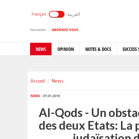
العربية
Français
Newsletter
ABONNEZ-VOUS
NEWS
OPINION
NOTES & DOCS
SUCCESS 
Accueil
News
NEWS
- 07.01.2018
Al-Qods - Un obstac
des deux Etats: La 
judaïsation 