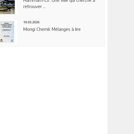
Hammam-Lif: Une ville qui cherche à
retrouver ...
10.03.2026
Mongi Chemli: Mélanges à lire