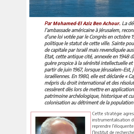
Par
La dé
Mohamed-El Aziz Ben Achour.
l’ambassade américaine à Jérusalem, recon
d’une loi votée par le Congrès en octobre 1
politique le statut de cette ville. Sainte p
de capitale par Israël mais revendiquée aus
Etat, cette antique cité, annexée en 1948 da
guère propice à la sérénité intellectuelle e
partir de juin 1967, lorsque Jérusalem-Est, 
israéliennes. En 1980, elle est déclarée « Cap
mépris du droit international et des résolu
cessèrent dès lors de mettre en applicatio
patrimoine archéologique, historique et c
colonisation au détriment de la population 
Cette stratégie agres
instrumentalisation d
reprendre l’éloquente
l’Institut de recherch