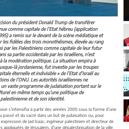
cision du président Donald Trump de transférer
nue comme capitale de l’Etat hébreu (application
995) a remis sur le devant de la scène médiatique et
our les fidèles des trois monothéismes, élevée au rang
si par les Palestiniens comme capitale de leur futur
ns sa partie occidentale par les Israéliens, n’est
t à la modération politique. La situation empira à
jusque-là jordanienne, fut investie par les troupes
itale éternelle et indivisible » de l’Etat d’Israël au
tions de l’ONU. Les autorités israéliennes ne
n un vaste programme de judaïsation portant sur le
ulturel en même temps qu’une politique de
palestinienne et de son identité.
sive s’intensifia à partir des années 2000 sous la forme d’une
u passé et du sacré dans un but de judaïsation ou, pour
 expression de Jad Isaac, ingénieur palestinien et directeur de
es appliquées de Jérusalem, d’une dépalestinisation de la ville.