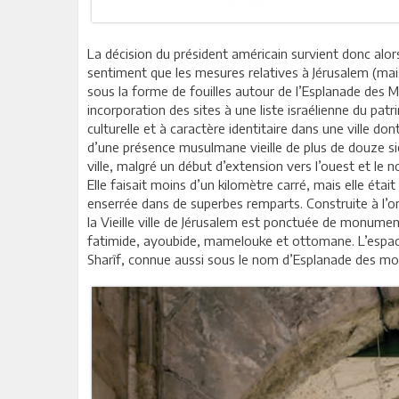
La décision du président américain survient donc alo
sentiment que les mesures relatives à Jérusalem (mais
sous la forme de fouilles autour de l’Esplanade des 
incorporation des sites à une liste israélienne du pa
culturelle et à caractère identitaire dans une ville do
d’une présence musulmane vieille de plus de douze sièc
ville, malgré un début d’extension vers l’ouest et le n
Elle faisait moins d’un kilomètre carré, mais elle étai
enserrée dans de superbes remparts. Construite à l’om
la Vieille ville de Jérusalem est ponctuée de monu
fatimide, ayoubide, mamelouke et ottomane. L’espa
Sharîf, connue aussi sous le nom d’Esplanade des m