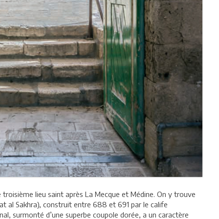
troisième lieu saint après La Mecque et Médine. On y trouve
l Sakhra), construit entre 688 et 691 par le calife
l, surmonté d’une superbe coupole dorée, a un caractère