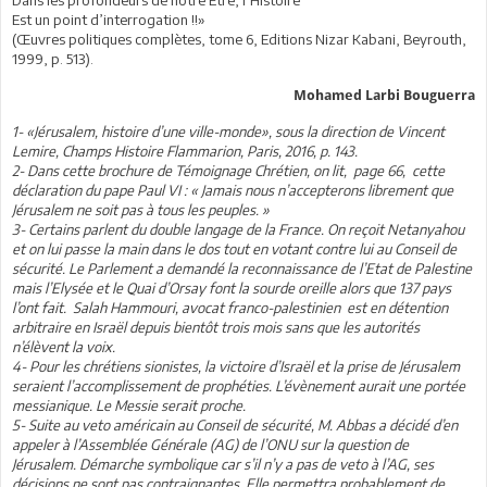
Est un point d’interrogation !!»
(Œuvres politiques complètes, tome 6, Editions Nizar Kabani, Beyrouth,
1999, p. 513).
Mohamed Larbi Bouguerra
1- «Jérusalem, histoire d’une ville-monde», sous la direction de Vincent
Lemire, Champs Histoire Flammarion, Paris, 2016, p. 143.
2- Dans cette brochure de Témoignage Chrétien, on lit, page 66, cette
déclaration du pape Paul VI : « Jamais nous n’accepterons librement que
Jérusalem ne soit pas à tous les peuples. »
3- Certains parlent du double langage de la France. On reçoit Netanyahou
et on lui passe la main dans le dos tout en votant contre lui au Conseil de
sécurité. Le Parlement a demandé la reconnaissance de l’Etat de Palestine
mais l’Elysée et le Quai d’Orsay font la sourde oreille alors que 137 pays
l’ont fait. Salah Hammouri, avocat franco-palestinien est en détention
arbitraire en Israël depuis bientôt trois mois sans que les autorités
n’élèvent la voix.
4- Pour les chrétiens sionistes, la victoire d’Israël et la prise de Jérusalem
seraient l’accomplissement de prophéties. L’évènement aurait une portée
messianique. Le Messie serait proche.
5- Suite au veto américain au Conseil de sécurité, M. Abbas a décidé d’en
appeler à l’Assemblée Générale (AG) de l’ONU sur la question de
Jérusalem. Démarche symbolique car s’il n’y a pas de veto à l’AG, ses
décisions ne sont pas contraignantes. Elle permettra probablement de