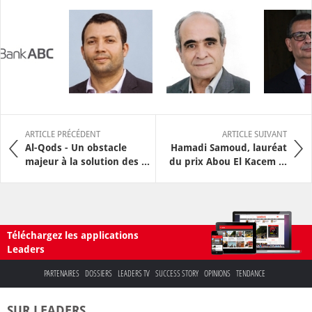
ARTICLE PRÉCÉDENT
ARTICLE SUIVANT
Al-Qods - Un obstacle
Hamadi Samoud, lauréat
majeur à la solution des ...
du prix Abou El Kacem ...
Téléchargez les applications
Leaders
PARTENAIRES
DOSSIERS
LEADERS TV
SUCCESS STORY
OPINIONS
TENDANCE
SUR LEADERS