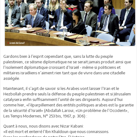
Gardons bien à l’esprit cependant que, sans la lutte du peuple
palestinien, ce séisme diplomatique ne se serait jamais produit ainsi que
l’isolement diplomatique croissant d’Israël - même si politiciens et
militaires israéliens n’aiment rien tant que de vivre dans une citadelle
assiégée.
Maintenant, il s’agit de savoir si les Arabes vont laisser l’Iran et le
Hezbollah prendre seuls la défense du peuple palestinien et si Jérusalem
catalysera enfin suffisamment l’unité de ses dirigeants. Aujourd’hui
comme hier, «l’éparpillement des entités politiques arabes est la garantie
de la sécurité d’Israël» (Abdallah Laroui, «Un problème de l’Occident»,
Les Temps Modernes, N° 253 bis, 1967, p. 306) :
Quant à nous, nous disons avec Nizar Kabani:
«Il est mort et enterré l’Ibn Khaldoun que nous connaissons.
Dans les profondeurs de notre Etre, l’Histoire