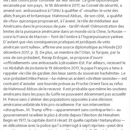
vert aux colons pour continuer sur leur lancée. La gifle diplomatique
encaissée par son pays, le 18 décembre 2017, au Conseil de sécurité, a
amené son ambassadrice à l’ONU à qualifier d’ «insulte» le vote des
alliés français et britannique. Mahmoud Abbas, de son côté, a qualifié
de «fou» quiconque proposerait, à l’avenir, le rôle de médiateur aux
Américains dans le processus de paix - tardif réveil ! Démonstration des
limites de la puissance américaine dans un monde où la Chine, la Russie —
voire la France de Macron— font de l’ombre à l’hyperpuissance yankee.
D’autant que «les conséquences pratiques et juridiques du veto
américain sont nulles», affirme une source diplomatique au Monde (20
décembre 2017, p. 3). De plus, un membre de l’Otan, la Turquie, par la
voix de son président, Recep Erdogan, se propose d’ouvrir
«officiellement» une ambassade à Jérusalem-Est. Par ailleurs, recevant le
roi Abdallah de Jordanie le 19 décembre 2017, le pape François a tenu à
rappeler «le rôle de gardien des lieux saints du souverain hachémite». Le
vice-président Mike Pence —lui-même un ardent «chrétien sioniste»— est
contraint d’annuler une tournée prévue au Proche-Orient face au refus
de Mahmoud Abbas de le recevoir. Il est probable que même les soutiens
américains dans les pays du Golfe ne pouvaient décemment pas accueillir
M. Pence sans s’aliéner des populations opposées à une décision
américaine unilatérale très pro-israélienne. Par son intervention
«disruptive», M. Trump offre —apparemment sans contrepartie !— au
gouvernement israélien le plus à droite depuis l’élection de Menahem
Begin en 1977, la capitale dont il rêvait. Et quelle capitale ! Netanyahou —
en délicatesse avec la police qui l’a interrogé à sept reprises—peut dire