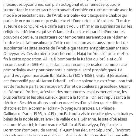
mosaïques byzantines, son plan octogonal et sa fameuse coupole
surmontant le rocher sacré se trouvait d’emblée en rupture totale avec le
modèle préexistant issu de l’Arabie tribale» écrit Jacqueline Chabbi qui
parle de «ce monument prestigieux et d’une originalité totale». Et notre
auteure de conclure: «Le calife aurait voulu affirmer sa suprématie sur les
religions antérieures qui se réclamaient du site et par là même sur les
pouvoirs dont leurs sectateurs contemporains auraient pu se réclamer
contre le califat musulman.» Cette construction avait aussi pour but de
supplanter les sites sacrés de l’Arabie qui résistaient politiquement aux
Omeyyades. Ces derniers dépêchèrent al-Hajaj Ibn Youssèf pour mettre
fin à cette opposition. Al Hajèj bombarda la Kaâba qui brûla et qu’il
reconstruisit en 693. Ainsi, l’Islam aura reconnu Jérusalem comme «cité
primordiale» avec pour pendant La Mecque, «cité prophétique». Le
grand voyageur marocain Ibn Battouta (1304-1368), visitant Jérusalem,
est émerveillé par al-Haram Echarif - «d’une splendeur extrême… son toit
est de facture parfaite, recouvert d’or et de couleurs agréables». Quant
au Dôme du Rocher, «c’est un des monuments les plus merveilleux, les
plus parfaits et les plus curieux quant à la forme... On est impuissant à le
décrire… Ses décorations sont recouvertes d’or si bien que le dôme
chatoie et brille comme l’éclair.» (Voyageurs arabes, La Pléiade,
Gallimard, Paris, 1995, p. 419). Ibn Battouta visite ensuite «les sanctuaires
bénis de la noble Jérusalem» : la vallée de la Géhenne, le site d’où Jésus
est monté au ciel, le tombeau de Râbi’a al-Badawiyya, l’église de la
Dormition (tombeau de Marie), al-Qumâma (le Saint Sépulcre), l’endroit
où se trouvait le berceau de Jésus… Aucun doute, Jérusalem est une ville