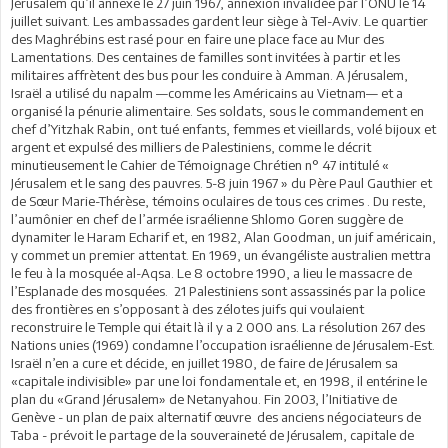
Jérusalem qu’il annexe le 27 juin 1967, annexion invalidée par l’ONU le 14
juillet suivant. Les ambassades gardent leur siège à Tel-Aviv. Le quartier
des Maghrébins est rasé pour en faire une place face au Mur des
Lamentations. Des centaines de familles sont invitées à partir et les
militaires affrètent des bus pour les conduire à Amman. A Jérusalem,
Israël a utilisé du napalm —comme les Américains au Vietnam— et a
organisé la pénurie alimentaire. Ses soldats, sous le commandement en
chef d’Yitzhak Rabin, ont tué enfants, femmes et vieillards, volé bijoux et
argent et expulsé des milliers de Palestiniens, comme le décrit
minutieusement le Cahier de Témoignage Chrétien n° 47 intitulé «
Jérusalem et le sang des pauvres. 5-8 juin 1967 » du Père Paul Gauthier et
de Sœur Marie-Thérèse, témoins oculaires de tous ces crimes . Du reste,
l’aumônier en chef de l’armée israélienne Shlomo Goren suggère de
dynamiter le Haram Echarif et, en 1982, Alan Goodman, un juif américain,
y commet un premier attentat. En 1969, un évangéliste australien mettra
le feu à la mosquée al-Aqsa. Le 8 octobre 1990, a lieu le massacre de
l’Esplanade des mosquées. 21 Palestiniens sont assassinés par la police
des frontières en s’opposant à des zélotes juifs qui voulaient
reconstruire le Temple qui était là il y a 2 000 ans. La résolution 267 des
Nations unies (1969) condamne l’occupation israélienne de Jérusalem-Est.
Israël n’en a cure et décide, en juillet 1980, de faire de Jérusalem sa
«capitale indivisible» par une loi fondamentale et, en 1998, il entérine le
plan du «Grand Jérusalem» de Netanyahou. Fin 2003, l’Initiative de
Genève - un plan de paix alternatif œuvre des anciens négociateurs de
Taba - prévoit le partage de la souveraineté de Jérusalem, capitale de