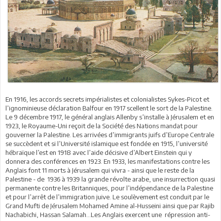
En 1916, les accords secrets impérialistes et colonialistes Sykes-Picot et
l’ignominieuse déclaration Balfour en 1917 scellent le sort de la Palestine.
Le 9 décembre 1917, le général anglais Allenby s’installe à Jérusalem et en
1923, le Royaume-Uni reçoit de la Société des Nations mandat pour
gouverner la Palestine. Les arrivées d’immigrants juifs d’Europe Centrale
se succèdent et si l’Université islamique est fondée en 1915, l’université
hébraïque l’est en 1918 avec l’aide décisive d’Albert Einstein qui y
donnera des conférences en 1923. En 1933, les manifestations contre les
Anglais font 11 morts à Jérusalem qui vivra - ainsi que le reste de la
Palestine - de 1936 à 1939 la grande révolte arabe, une insurrection quasi
permanente contre les Britanniques, pour l’indépendance de la Palestine
et pour l’arrêt de l’immigration juive. Le soulèvement est conduit par le
Grand Mufti de Jérusalem Mohamed Amine al-Husseini ainsi que par Rajib
Nachabichi, Hassan Salamah…Les Anglais exercent une répression anti-