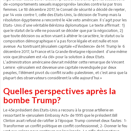
de «comportements sexuels inappropriés» lancées contre lui par trois
femmes. Le 18 décembre 2017, le Conseil de sécurité a décidé de rejeter,
par 14 voix contre 1, celle des Etats-Unis, la décision de Trump mais la
résolution égyptienne a rencontré le 43e veto américain. Il s’agit pour les
Etats- Unis d’une véritable Bérézina diplomatique. Le texte affirmait : 1)
que le statut de la ville ne pouvait se décider que par la négociation, 2)
que toute décision ou action visant à altérer le caractère, le statut ou la
composition démographique n’a pas force légale et est nulle et non
avenue. Au tonitruant Jérusalem capitale «d’évidence» de M. Trump le 6
décembre 2017, la France et la Grande-Bretagne répondent d’une même
voix que Jérusalem est «la clé» pour la solution à deux Etats.
L’administration américaine devrait méditer cette remarque de Vincent
Lemire: «Jérusalem est devenue une capitale revendiquée par deux
peuples, l’élément pivot du conflit israélo-palestinien, et c’est ainsi que la
plupart des observateurs considèrent la ville aujourd’hui.»
Quelles perspectives après la
bombe Trump?
Le 45e président des Etats-Unis a recouru à la grosse artillerie en
ressortant le «Jerusalem Embassy Act» de 1995 que le président Bill
Clinton avait refusé de ratifier à l’époque. Trump commet deux fautes : 1-
Transformer un conflit politique en conflit confessionnel; 2- Donner le feu