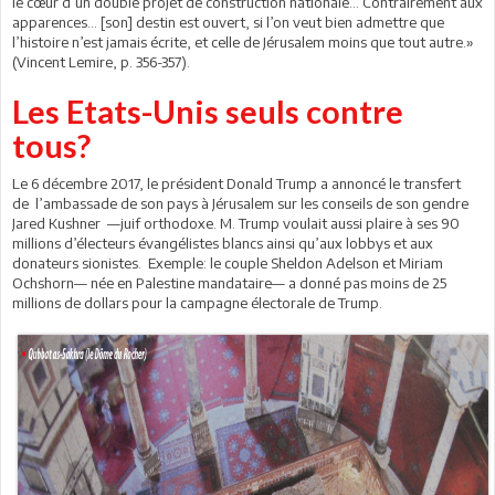
le cœur d’un double projet de construction nationale… Contrairement aux
apparences… [son] destin est ouvert, si l’on veut bien admettre que
l’histoire n’est jamais écrite, et celle de Jérusalem moins que tout autre.»
(Vincent Lemire, p. 356-357).
Les Etats-Unis seuls contre
tous?
Le 6 décembre 2017, le président Donald Trump a annoncé le transfert
de l’ambassade de son pays à Jérusalem sur les conseils de son gendre
Jared Kushner —juif orthodoxe. M. Trump voulait aussi plaire à ses 90
millions d’électeurs évangélistes blancs ainsi qu’aux lobbys et aux
donateurs sionistes. Exemple: le couple Sheldon Adelson et Miriam
Ochshorn— née en Palestine mandataire— a donné pas moins de 25
millions de dollars pour la campagne électorale de Trump.