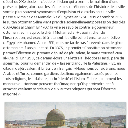
début du XXe siècle — c’est bien l’Islam qui a permis le maintien d’une
présence juive, alors que les séquences chrétiennes de l’histoire de la ville
sont le plus souvent synonymes d’expulsion et d’exclusion.» La ville
passe aux mains des Mamelouks d’Egypte en 1261. Le 19 décembre 1516,
le sultan ottoman Sélim vient prendre solennellement possession des clés
d’Al-Quds al Charif. En 1707, la ville se révolte contre le gouverneur
ottoman ; son naquib, le chérif Mohamed al-Husseini, chef de
l’insurrection, est exécuté à Istanbul. La ville échoit ensuite au khédive
d’Egypte Mohamed Ali en 1831, mais ne tarde pas à revenir dans le giron
ottoman neuf ans plus tard. En 1876, la première Constitution ottomane
permet l’élection du premier député de Jérusalem, le maire Youssef Ziya
al-Khalidi. En 1899, ce dernier écrira une lettre à Théodore Herzl, père du
sionisme, pour lui demander de « laisser tranquille la Palestine. » Et, en
citadin de Jérusalem, il lui écrit en français : «Nous nous considérons, nous
Arabes et Turcs, comme gardiens des lieux également sacrés pour les
trois religions, le judaïsme, la chrétienté et l’Islam. Eh bien, comment les
meneurs du sionisme peuvent-ils s’imaginer qu’ils parviendraient à
arracher ces lieux sacrés aux deux autres religions qui sont l’énorme
majorité ?».