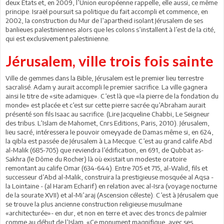
deux Etats et, en 2009, l’Union européenne rappelle, elle aussi, ce même
principe. Israël poursuit sa politique du fait accompli et commence, en
2002, la construction du Mur de l’apartheid isolant Jérusalem de ses
banlieues palestiniennes alors que les colons s’installent à l’est de la cité,
qui est exclusivement palestinienne.
Jérusalem, ville trois fois sainte
Ville de gemmes dans la Bible, Jérusalem est le premier lieu terrestre
sacralisé. Adam y aurait accompli le premier sacrifice. La ville gagnera
ainsi le titre de «site adamique». C’est là que «la pierre de la fondation du
monde» est placée et c’est sur cette pierre sacrée qu’Abraham aurait
présenté son fils Isaac au sacrifice. (Lire Jacqueline Chabbi, Le Seigneur
des tribus. L’Islam de Mahomet, Cnrs Editions, Paris, 2010). Jérusalem,
lieu sacré, intéressera le pouvoir omeyyade de Damas même si, en 624,
la qibla est passée de Jérusalem à La Mecque. C’est au grand calife Abd
al-Malik (685-705) que reviendra l’édification, en 691, de Qubbat as-
Sakhra (le Dôme du Rocher) là où existait un modeste oratoire
remontant au calife Omar (634-644). Entre 705 et 715, al-Walid, fils et
successeur d’Abd al-Malik, construira la prestigieuse mosquée al Aqsa -
la Lointaine - (al Haram Echarif) en relation avec al-Isra (voyage nocturne
de la sourate XVII) et al-Mi’araj (Ascension céleste). C’est à Jérusalem que
se trouve la plus ancienne construction religieuse musulmane
«architecturée»- en dur, et non en terre et avec des troncs de palmier
comme au début de l’Islam. «Ce monument magnifique, avec ses