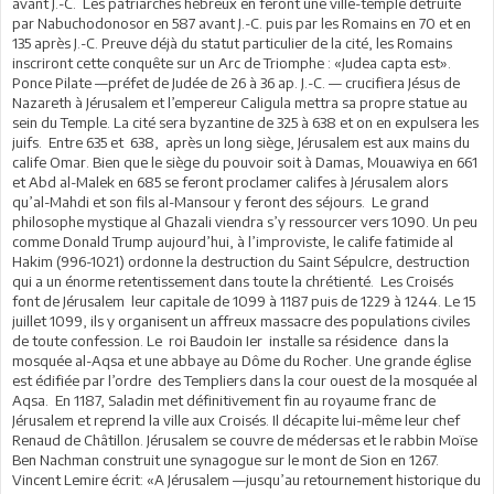
avant J.-C. Les patriarches hébreux en feront une ville-temple détruite
par Nabuchodonosor en 587 avant J.-C. puis par les Romains en 70 et en
135 après J.-C. Preuve déjà du statut particulier de la cité, les Romains
inscriront cette conquête sur un Arc de Triomphe : «Judea capta est».
Ponce Pilate —préfet de Judée de 26 à 36 ap. J.-C. — crucifiera Jésus de
Nazareth à Jérusalem et l’empereur Caligula mettra sa propre statue au
sein du Temple. La cité sera byzantine de 325 à 638 et on en expulsera les
juifs. Entre 635 et 638, après un long siège, Jérusalem est aux mains du
calife Omar. Bien que le siège du pouvoir soit à Damas, Mouawiya en 661
et Abd al-Malek en 685 se feront proclamer califes à Jérusalem alors
qu’al-Mahdi et son fils al-Mansour y feront des séjours. Le grand
philosophe mystique al Ghazali viendra s’y ressourcer vers 1090. Un peu
comme Donald Trump aujourd’hui, à l’improviste, le calife fatimide al
Hakim (996-1021) ordonne la destruction du Saint Sépulcre, destruction
qui a un énorme retentissement dans toute la chrétienté. Les Croisés
font de Jérusalem leur capitale de 1099 à 1187 puis de 1229 à 1244. Le 15
juillet 1099, ils y organisent un affreux massacre des populations civiles
de toute confession. Le roi Baudoin Ier installe sa résidence dans la
mosquée al-Aqsa et une abbaye au Dôme du Rocher. Une grande église
est édifiée par l’ordre des Templiers dans la cour ouest de la mosquée al
Aqsa. En 1187, Saladin met définitivement fin au royaume franc de
Jérusalem et reprend la ville aux Croisés. Il décapite lui-même leur chef
Renaud de Châtillon. Jérusalem se couvre de médersas et le rabbin Moïse
Ben Nachman construit une synagogue sur le mont de Sion en 1267.
Vincent Lemire écrit: «A Jérusalem —jusqu’au retournement historique du