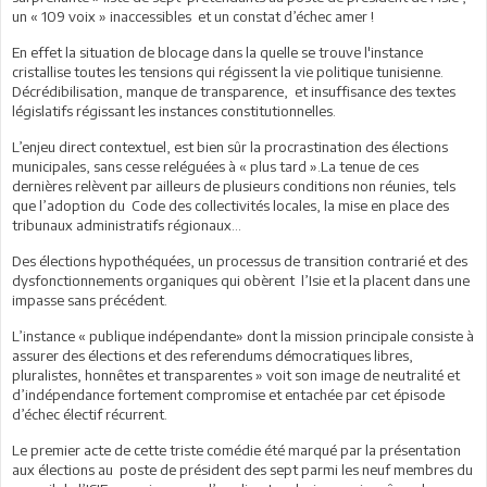
un « 109 voix » inaccessibles et un constat d’échec amer !
En effet la situation de blocage dans la quelle se trouve l'instance
cristallise toutes les tensions qui régissent la vie politique tunisienne.
Décrédibilisation, manque de transparence, et insuffisance des textes
législatifs régissant les instances constitutionnelles.
L’enjeu direct contextuel, est bien sûr la procrastination des élections
municipales, sans cesse reléguées à « plus tard ».La tenue de ces
dernières relèvent par ailleurs de plusieurs conditions non réunies, tels
que l’adoption du Code des collectivités locales, la mise en place des
tribunaux administratifs régionaux…
Des élections hypothéquées, un processus de transition contrarié et des
dysfonctionnements organiques qui obèrent l’Isie et la placent dans une
impasse sans précédent.
L’instance « publique indépendante» dont la mission principale consiste à
assurer des élections et des referendums démocratiques libres,
pluralistes, honnêtes et transparentes » voit son image de neutralité et
d’indépendance fortement compromise et entachée par cet épisode
d’échec électif récurrent.
Le premier acte de cette triste comédie été marqué par la présentation
aux élections au poste de président des sept parmi les neuf membres du