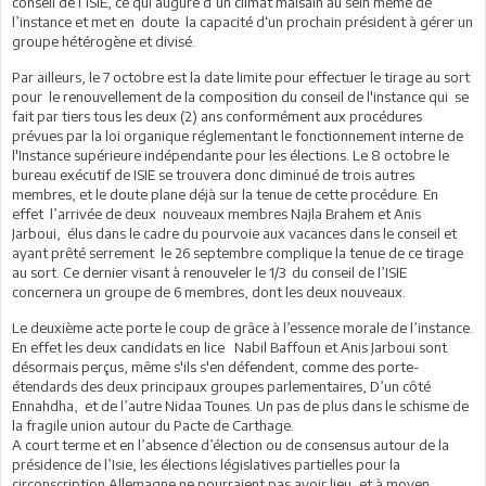
conseil de l’ISIE, ce qui augure d’un climat malsain au sein même de
l’instance et met en doute la capacité d‘un prochain président à gérer un
groupe hétérogène et divisé.
Par ailleurs, le 7 octobre est la date limite pour effectuer le tirage au sort
pour le renouvellement de la composition du conseil de l'instance qui se
fait par tiers tous les deux (2) ans conformément aux procédures
prévues par la loi organique réglementant le fonctionnement interne de
l'Instance supérieure indépendante pour les élections. Le 8 octobre le
bureau exécutif de ISIE se trouvera donc diminué de trois autres
membres, et le doute plane déjà sur la tenue de cette procédure. En
effet l’arrivée de deux nouveaux membres Najla Brahem et Anis
Jarboui, élus dans le cadre du pourvoie aux vacances dans le conseil et
ayant prêté serrement le 26 septembre complique la tenue de ce tirage
au sort. Ce dernier visant à renouveler le 1/3 du conseil de l’ISIE
concernera un groupe de 6 membres, dont les deux nouveaux.
Le deuxième acte porte le coup de grâce à l’essence morale de l’instance.
En effet les deux candidats en lice Nabil Baffoun et Anis Jarboui sont
désormais perçus, même s'ils s'en défendent, comme des porte-
étendards des deux principaux groupes parlementaires, D’un côté
Ennahdha, et de l’autre Nidaa Tounes. Un pas de plus dans le schisme de
la fragile union autour du Pacte de Carthage.
A court terme et en l’absence d’élection ou de consensus autour de la
présidence de l’Isie, les élections législatives partielles pour la
circonscription Allemagne ne pourraient pas avoir lieu, et à moyen