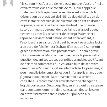
"Ils se sont mis d'accord de ne pas se mettre d'accord", telle
est la formule classique connue de tous, qui s'applique
tristement à la tragi-comédie se déroulant autour de la
désignation du président de l'ISIE. La décrédibilisation de
cette Instance découle d'une question qu'on est en droit de
se poser, avec une certaine inquiétude et une dose de
suspicion : mais pourquoi donc certains partis politiques
tiennent-ils tant à s'accaparer de cette présidence ? La
réponse qui vient, tout naturellement et naïvement, à
l'esprit est la suivante : c'est peut être qu'il serait plus facile
à un parti de falsifier les résultats d'un scrutin à son profit
grâce à l'intervention d'un président ami. Ce serait grave,
très grave même. Mais comment ne pas se la poser cette
question devant toutes ces péripéties scandaleuses ? Avant
de finir mon commentaire, je voudrais faire deux petites
remarques à l'auteur de cet excellent article. La première, et
pour laquelle je le remercie, est qu'il m'a appris un mot que
j'ignorais totalement : la procrastination. La seconde
consiste à lui recommander amicalement de changer de
logiciel correcteur. Deux coquilles, en effet, ont pu se glisser
dans son texte. Comme il doit, sans aucun doute, le savoir :
on prête "serment" dans le cadre du "pourvoi" aux
vacances...