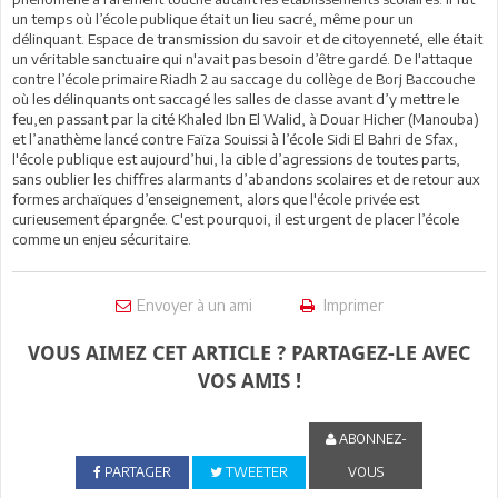
un temps où l’école publique était un lieu sacré, même pour un
délinquant. Espace de transmission du savoir et de citoyenneté, elle était
un véritable sanctuaire qui n'avait pas besoin d’être gardé. De l'attaque
contre l’école primaire Riadh 2 au saccage du collège de Borj Baccouche
où les délinquants ont saccagé les salles de classe avant d’y mettre le
feu,en passant par la cité Khaled Ibn El Walid, à Douar Hicher (Manouba)
et l’anathème lancé contre Faïza Souissi à l’école Sidi El Bahri de Sfax,
l'école publique est aujourd’hui, la cible d’agressions de toutes parts,
sans oublier les chiffres alarmants d’abandons scolaires et de retour aux
formes archaïques d’enseignement, alors que l'école privée est
curieusement épargnée. C'est pourquoi, il est urgent de placer l’école
comme un enjeu sécuritaire.
Envoyer à un ami
Imprimer
VOUS AIMEZ CET ARTICLE ? PARTAGEZ-LE AVEC
VOS AMIS !
ABONNEZ-
PARTAGER
TWEETER
VOUS