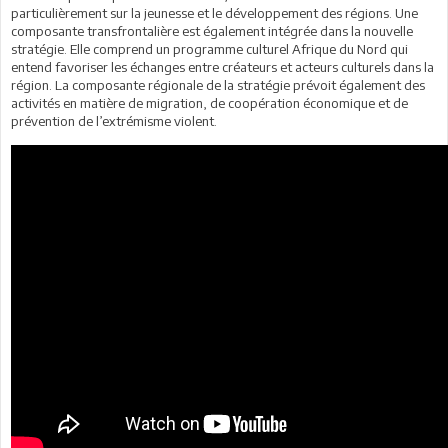
particulièrement sur la jeunesse et le développement des régions. Une
composante transfrontalière est également intégrée dans la nouvelle
stratégie. Elle comprend un programme culturel Afrique du Nord qui
entend favoriser les échanges entre créateurs et acteurs culturels dans la
région. La composante régionale de la stratégie prévoit également des
activités en matière de migration, de coopération économique et de
prévention de l’extrémisme violent.