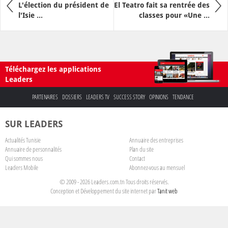
L'élection du président de
El Teatro fait sa rentrée des
l'Isie ...
classes pour «Une ...
Téléchargez les applications
Leaders
PARTENAIRES
DOSSIERS
LEADERS TV
SUCCESS STORY
OPINIONS
TENDANCE
SUR LEADERS
Actualités Tunisie
Annuaire des entreprises
Annuaire de personnalités
Plan du site
Qui sommes nous
Contact
Leaders Mobile
Abonnez-vous au mensuel
© 2009 - 2026 Leaders.com.tn Tous droits réservés.
Conception et Développement du site internet par
Tanit web