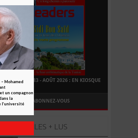
LEADERS N° 183 - AOÛT 2026 : EN KIOSQUE
b – Mohamed
ant
 et un compagnon
dans la
ABONNEZ-VOUS
 l’université
LES + LUS