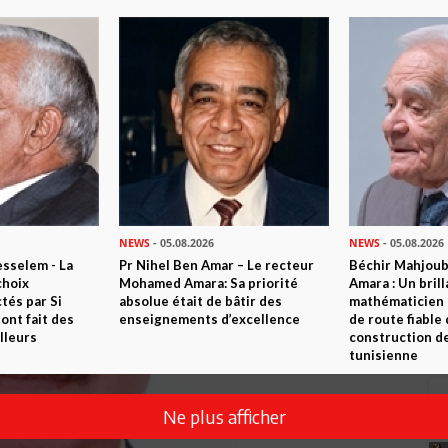
NEWS
- 05.08.2026
NEWS
- 05.08.2026
sselem - La
Pr Nihel Ben Amar – Le recteur
Béchir Mahjou
choix
Mohamed Amara: Sa priorité
Amara : Un brill
tés par Si
absolue était de bâtir des
mathématicien
nt fait des
enseignements d’excellence
de route fiable 
lleurs
construction de
tunisienne
Ne plus afficher