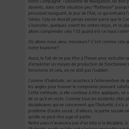
notre Compagnie Tunisienne de Navigation, ne doit pas 
absents, dans cette situation peu *flatteuse* puisqu’
personnel naviguant, le jour de l’Aïd, ce qui entraina 
Gênes. Cela ne devrait jamais exister parce que le C
s’exécuter, quelques soient les ordres reçus, et se p
allons comprendre cela ? Et quand est-ce nous comme
Où allons-nous ainsi, messieurs? C’est comme cela qu
notre tourisme?
Aussi, le fait de ne pas être à l’heure pour exécuter 
d’empêcher un moyen de production de fonctionner no
terrorisme et cela, on ne doit pas l’oublier!.
Comme d’habitude, on assistera à l’intervention de q
les angles pour trouver le compromis pouvant satisfai
Cette méthode, si elle continue à être appliquée, ne se
de ce qu’il en reste. Comme tous les incidents cités
disciplinaires qui ne concernent que l’Autorité, il n’y 
problème d’ordre social ; d’ailleurs, la partie sociale 
qu’elle ne peut être juge et partie.
Notre pays n’avancera pas d’un iota si la discipline, à
l’Autorité, quelle qu’elle soit n’est pas respectée par