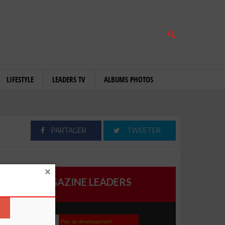
LIFESTYLE
LEADERS TV
ALBUMS PHOTOS
PARTAGER
TWEETER
MAGAZINE LEADERS