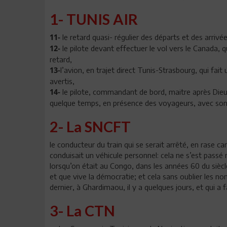
1- TUNIS AIR
le retard quasi- régulier des départs et des arrivé
11-
le pilote devant effectuer le vol vers le Canada, q
12-
retard,
l’avion, en trajet direct Tunis-Strasbourg, qui fai
13-
avertis,
le pilote, commandant de bord, maitre après Dieu d
14-
quelque temps, en présence des voyageurs, avec son m
2- La SNCFT
le conducteur du train qui se serait arrêté, en rase 
conduisait un véhicule personnel: cela ne s’est passé 
lorsqu’on était au Congo, dans les années 60 du siècl
et que vive la démocratie; et cela sans oublier les n
dernier, à Ghardimaou, il y a quelques jours, et qui a 
3- La CTN