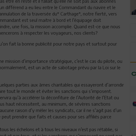
être en reste et il fallait qu’elle ne soit pas aux abonnés
un différend a eu lieu entre le Commandant du navire et le
l’annulation de la traversée du* Carthage*, notre fierté, vers
ommandant est seul maitre à bord et l’équipage doit
laindre, une fois, la mission accomplie. Quand est-ce que nous
ncerons à respecter les voyageurs, nos clients?
’on fait la bonne publicité pour notre pays et surtout pour
une mission d’importance stratégique, c’est le cas du pilote, ou
rmalement, est un acte de sabotage prévu par la Loi sur le
uelques parties aux âmes charitables qui essayeront d’arrondir
re tout le monde et éviter les sanctions qui s’imposent.
rvira qu’à accélérer la déconfiture de l’Autorité de l’Etat ou
 plus haut nécessitent, au minimum, de sévères sanctions
a aucune raison d’y mêler les syndicats, car il ne s’agit pas d’un
ne peut prendre que faits et causes pour ses affiliés parce
 tous les échelons et à tous les niveaux n’est pas rétablie, si
 tout et par tous, et si les sanctions qui s’imposent ne sont pas