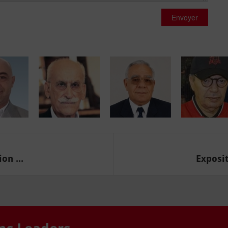
Envoyer
on ...
Exposit