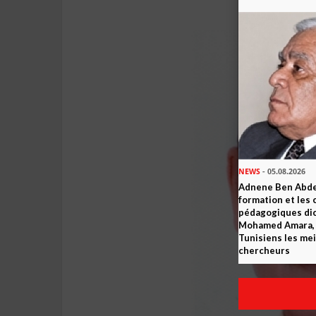
NEWS
- 05.08.2026
Adnene Ben Abde
formation et les 
pédagogiques dic
Mohamed Amara, o
Tunisiens les mei
chercheurs