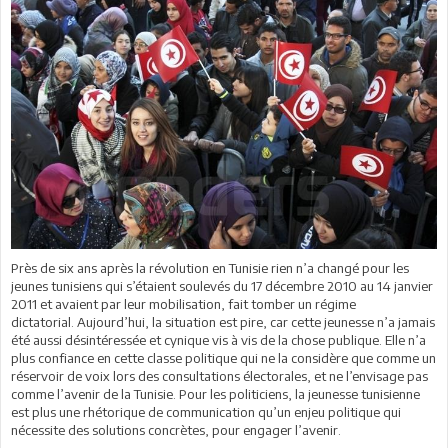
Près de six ans après la révolution en Tunisie rien n’a changé pour les
jeunes tunisiens qui s’étaient soulevés du 17 décembre 2010 au 14 janvier
2011 et avaient par leur mobilisation, fait tomber un régime
dictatorial. Aujourd’hui, la situation est pire, car cette jeunesse n’a jamais
été aussi désintéressée et cynique vis à vis de la chose publique. Elle n’a
plus confiance en cette classe politique qui ne la considère que comme un
réservoir de voix lors des consultations électorales, et ne l’envisage pas
comme l’avenir de la Tunisie. Pour les politiciens, la jeunesse tunisienne
est plus une rhétorique de communication qu’un enjeu politique qui
nécessite des solutions concrètes, pour engager l’avenir.