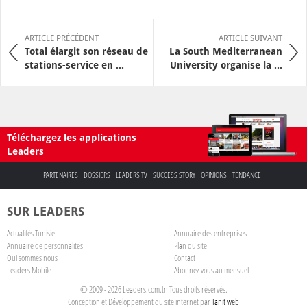
ARTICLE PRÉCÉDENT
ARTICLE SUIVANT
Total élargit son réseau de
La South Mediterranean
stations-service en ...
University organise la ...
Téléchargez les applications
Leaders
PARTENAIRES
DOSSIERS
LEADERS TV
SUCCESS STORY
OPINIONS
TENDANCE
SUR LEADERS
Actualités Tunisie
Annuaire des entreprises
Annuaire de personnalités
Plan du site
Qui sommes nous
Contact
Leaders Mobile
Abonnez-vous au mensuel
© 2009 - 2026 Leaders.com.tn Tous droits réservés.
Conception et Développement du site internet par
Tanit web