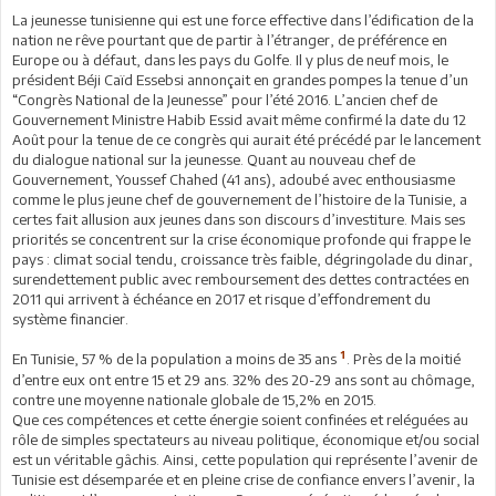
La jeunesse tunisienne qui est une force effective dans l’édification de la
nation ne rêve pourtant que de partir à l’étranger, de préférence en
Europe ou à défaut, dans les pays du Golfe. Il y plus de neuf mois, le
président Béji Caïd Essebsi annonçait en grandes pompes la tenue d’un
“Congrès National de la Jeunesse” pour l’été 2016. L’ancien chef de
Gouvernement Ministre Habib Essid avait même confirmé la date du 12
Août pour la tenue de ce congrès qui aurait été précédé par le lancement
du dialogue national sur la jeunesse. Quant au nouveau chef de
Gouvernement, Youssef Chahed (41 ans), adoubé avec enthousiasme
comme le plus jeune chef de gouvernement de l’histoire de la Tunisie, a
certes fait allusion aux jeunes dans son discours d’investiture. Mais ses
priorités se concentrent sur la crise économique profonde qui frappe le
pays : climat social tendu, croissance très faible, dégringolade du dinar,
surendettement public avec remboursement des dettes contractées en
2011 qui arrivent à échéance en 2017 et risque d’effondrement du
système financier.
1
En Tunisie, 57 % de la population a moins de 35 ans
. Près de la moitié
d’entre eux ont entre 15 et 29 ans. 32% des 20-29 ans sont au chômage,
contre une moyenne nationale globale de 15,2% en 2015.
Que ces compétences et cette énergie soient confinées et reléguées au
rôle de simples spectateurs au niveau politique, économique et/ou social
est un véritable gâchis. Ainsi, cette population qui représente l’avenir de
Tunisie est désemparée et en pleine crise de confiance envers l’avenir, la