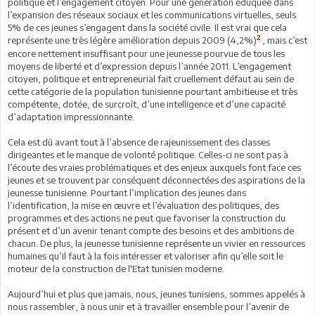
politique et l’engagement citoyen. Pour une génération éduquée dans
l’expansion des réseaux sociaux et les communications virtuelles, seuls
5% de ces jeunes s’engagent dans la société civile. Il est vrai que cela
2
représente une très légère amélioration depuis 2009 (4,2%)
, mais c’est
encore nettement insuffisant pour une jeunesse pourvue de tous les
moyens de liberté et d’expression depuis l’année 2011. L’engagement
citoyen, politique et entrepreneurial fait cruellement défaut au sein de
cette catégorie de la population tunisienne pourtant ambitieuse et très
compétente, dotée, de surcroît, d’une intelligence et d’une capacité
d’adaptation impressionnante.
Cela est dû avant tout à l’absence de rajeunissement des classes
dirigeantes et le manque de volonté politique. Celles-ci ne sont pas à
l’écoute des vraies problématiques et des enjeux auxquels font face ces
jeunes et se trouvent par conséquent déconnectées des aspirations de la
jeunesse tunisienne. Pourtant l’implication des jeunes dans
l’identification, la mise en œuvre et l’évaluation des politiques, des
programmes et des actions ne peut que favoriser la construction du
présent et d’un avenir tenant compte des besoins et des ambitions de
chacun. De plus, la jeunesse tunisienne représente un vivier en ressources
humaines qu’il faut à la fois intéresser et valoriser afin qu’elle soit le
moteur de la construction de l'Etat tunisien moderne.
Aujourd’hui et plus que jamais, nous, jeunes tunisiens, sommes appelés à
nous rassembler, à nous unir et à travailler ensemble pour l’avenir de