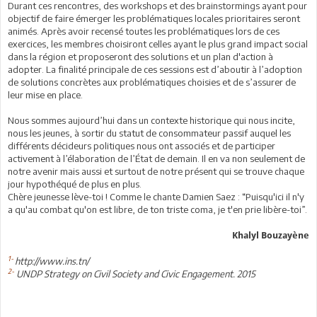
Durant ces rencontres, des workshops et des brainstormings ayant pour
objectif de faire émerger les problématiques locales prioritaires seront
animés. Après avoir recensé toutes les problématiques lors de ces
exercices, les membres choisiront celles ayant le plus grand impact social
dans la région et proposeront des solutions et un plan d'action à
adopter. La finalité principale de ces sessions est d’aboutir à l’adoption
de solutions concrètes aux problématiques choisies et de s’assurer de
leur mise en place.
Nous sommes aujourd’hui dans un contexte historique qui nous incite,
nous les jeunes, à sortir du statut de consommateur passif auquel les
différents décideurs politiques nous ont associés et de participer
activement à l’élaboration de l’État de demain. Il en va non seulement de
notre avenir mais aussi et surtout de notre présent qui se trouve chaque
jour hypothéqué de plus en plus.
Chère jeunesse lève-toi ! Comme le chante Damien Saez : “Puisqu'ici il n'y
a qu'au combat qu'on est libre, de ton triste coma, je t'en prie libère-toi”.
Khalyl Bouzayène
1-
http://www.ins.tn/
2-
UNDP Strategy on Civil Society and Civic Engagement. 2015