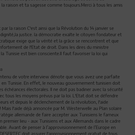
 à la raison et ta sagesse comme toujours.Merci à tous les amis
par la raison C'est ainsi que la Révolution du 14 janvier se
a dignité,la justice. la démocratie exalte le citoyen fondateur et
ratique exige que la vérité et la grâce se rencontrent et que
nfortement de l'Etat de droit. Dans les dires du ministre
a Tunisie est bien consciente.Il faut favoriser la loi qui
33
ntenu de votre interview dénote que vous avez une parfaite
i en Tunisie. En effet, le nouveau gouvernement tunisien doit
es échéances électorales. Il ne doit pas badiner avec la sécurité
 avec tous les moyens prévus par la loi. L'Etat doit se défendre
lleurs et depuis le déclenchement de la révolution, l'aide
! Mais l'aide déjà annoncée par M. Westerwelle au Plan solaire
 stratégie allemande de faire accepter aux Tunisiens le fameux
n premier lieu - aux Tunisiens et aux Allemands dans le cadre
table. Avant de penser à l’approvisionnement de l’Europe en
jet DESERTEC doit assurer l'approvisionnement gratuit de tous