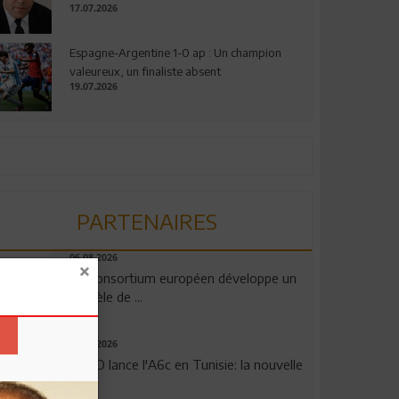
17.07.2026
Espagne-Argentine 1-0 ap : Un champion
valeureux, un finaliste absent
19.07.2026
PARTENAIRES
06.08.2026
Un consortium européen développe un
modèle de ...
04.08.2026
OPPO lance l'A6c en Tunisie: la nouvelle
...