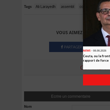
:
Ali Larayedh
assembl
coop
Tro
Tun
Tags
Envoyer à u
VOUS AIMEZ CET ARTICLE
PARTAGER
NEWS
- 08.08.2026
Ceuta, ou la fro
rapport de force
COMMENTE
Ecrire un commentaire
Nom