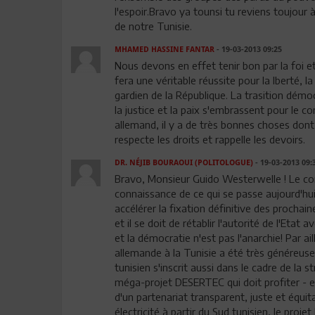
l'espoir.Bravo ya tounsi tu reviens toujour
de notre Tunisie.
MHAMED HASSINE FANTAR
- 19-03-2013 09:25
Nous devons en effet tenir bon par la foi et 
fera une véritable réussite pour la lberté, l
gardien de la République. La trasition démoc
la justice et la paix s'embrassent pour le co
allemand, il y a de très bonnes choses dont l
respecte les droits et rappelle les devoirs.
DR. NÉJIB BOURAOUI (POLITOLOGUE)
- 19-03-2013 09:
Bravo, Monsieur Guido Westerwelle ! Le co
connaissance de ce qui se passe aujourd'hu
accélérer la fixation définitive des prochain
et il se doit de rétablir l'autorité de l'Etat
et la démocratie n'est pas l'anarchie! Par ai
allemande à la Tunisie a été très généreuse
tunisien s'inscrit aussi dans le cadre de la
méga-projet DESERTEC qui doit profiter - e
d'un partenariat transparent, juste et équi
électricité à partir du Sud tunisien, le pro