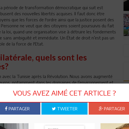
la période de transformation démocratique qui suit est
usent des nouvelles libertés acquises. Il faut donc être
itoyens que les forces de l'ordre ainsi que la justice posent des
. Personne ne veut que des citoyens soient poursuivis du fait
 la loi, quand une organisation vise à détruire les fondements
e sans ambiguïté et immédiate. Un État de droit n’est pas un
e de la force de l'Etat.
latérale, quels sont les
és?
n avec la Tunisie après la Révolution. Nous avons augmenté
 d'euros, notamment dans les domaines de l’environnement et
iron 25 millions d’euros dans le cadre du partenariat qui
VOUS AVEZ AIMÉ CET ARTICLE ?
’économie et de l’emploi, de la démocratie et de la société
n d’une partie de la dette tunisienne et une enveloppe de 112
nisien, le montant global de l’aide allemande à la Tunisie en
PARTAGER
TWEETER
PARTAGER