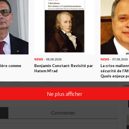
isie
n ami
Imprimer
 ? PARTAGEZ-LE AVEC VOS AMIS !
TWEETER
ABONNEZ-VOUS
NEWS
- 08.08.2026
NEWS
- 07.08.2026
ntière comme
Benjamin Constant: Revisité par
La crise malien
Hatem M’rad
sécurité de l'A
Quels enjeux po
R CET ARTICLE
Ne plus afficher
8
Commentaires
Commenter