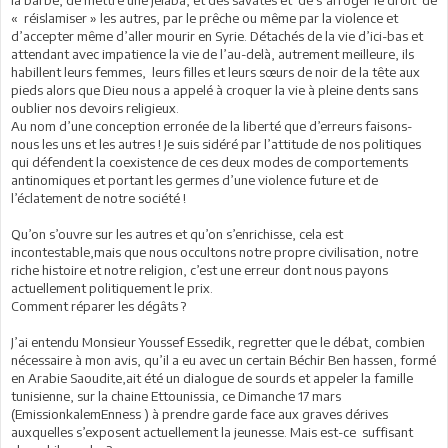
la barbe, de mettre une jelaba, et des savates et de s’arroger le droit de
« réislamiser » les autres, par le prêche ou même par la violence et
d’accepter même d’aller mourir en Syrie. Détachés de la vie d’ici-bas et
attendant avec impatience la vie de l’au-delà, autrement meilleure, ils
habillent leurs femmes, leurs filles et leurs sœurs de noir de la tête aux
pieds alors que Dieu nous a appelé à croquer la vie à pleine dents sans
oublier nos devoirs religieux.
Au nom d’une conception erronée de la liberté que d’erreurs faisons-
nous les uns et les autres ! Je suis sidéré par l’attitude de nos politiques
qui défendent la coexistence de ces deux modes de comportements
antinomiques et portant les germes d’une violence future et de
l’éclatement de notre société !
Qu’on s’ouvre sur les autres et qu’on s’enrichisse, cela est
incontestable,mais que nous occultons notre propre civilisation, notre
riche histoire et notre religion, c’est une erreur dont nous payons
actuellement politiquement le prix.
Comment réparer les dégâts ?
J’ai entendu Monsieur Youssef Essedik, regretter que le débat, combien
nécessaire à mon avis, qu’il a eu avec un certain Béchir Ben hassen, formé
en Arabie Saoudite,ait été un dialogue de sourds et appeler la famille
tunisienne, sur la chaine Ettounissia, ce Dimanche 17 mars
(EmissionkalemEnness ) à prendre garde face aux graves dérives
auxquelles s’exposent actuellement la jeunesse. Mais est-ce suffisant