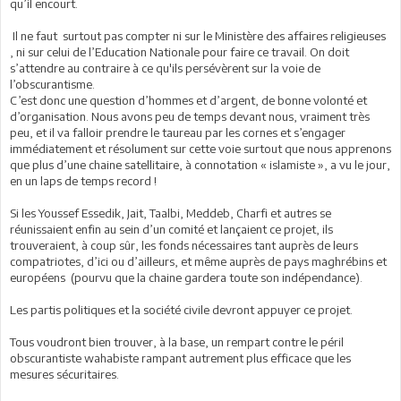
qu’il encourt.
Il ne faut surtout pas compter ni sur le Ministère des affaires religieuses
, ni sur celui de l’Education Nationale pour faire ce travail. On doit
s’attendre au contraire à ce qu'ils persévèrent sur la voie de
l’obscurantisme.
C’est donc une question d’hommes et d’argent, de bonne volonté et
d’organisation. Nous avons peu de temps devant nous, vraiment très
peu, et il va falloir prendre le taureau par les cornes et s’engager
immédiatement et résolument sur cette voie surtout que nous apprenons
que plus d’une chaine satellitaire, à connotation « islamiste », a vu le jour,
en un laps de temps record !
Si les Youssef Essedik, Jait, Taalbi, Meddeb, Charfi et autres se
réunissaient enfin au sein d’un comité et lançaient ce projet, ils
trouveraient, à coup sûr, les fonds nécessaires tant auprès de leurs
compatriotes, d’ici ou d’ailleurs, et même auprès de pays maghrébins et
européens (pourvu que la chaine gardera toute son indépendance).
Les partis politiques et la société civile devront appuyer ce projet.
Tous voudront bien trouver, à la base, un rempart contre le péril
obscurantiste wahabiste rampant autrement plus efficace que les
mesures sécuritaires.