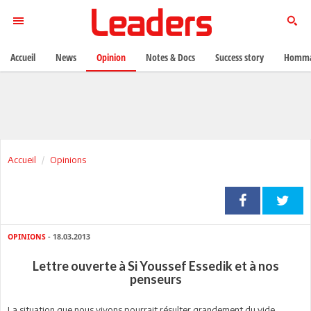
Accueil
News
Opinion
Notes & Docs
Success story
Homma
Accueil
Opinions
OPINIONS
- 18.03.2013
Lettre ouverte à Si Youssef Essedik et à nos
penseurs
L
a situation que nous vivons pourrait résulter grandement du vide