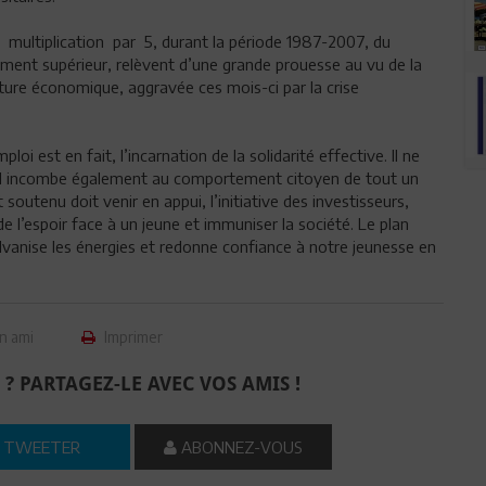
 multiplication par 5, durant la période 1987-2007, du
ment supérieur, relèvent d’une grande prouesse au vu de la
ture économique, aggravée ces mois-ci par la crise
i est en fait, l’incarnation de la solidarité effective. Il ne
t, il incombe également au comportement citoyen de tout un
 soutenu doit venir en appui, l’initiative des investisseurs,
 de l’espoir face à un jeune et immuniser la société. Le plan
 galvanise les énergies et redonne confiance à notre jeunesse en
n ami
Imprimer
 ? PARTAGEZ-LE AVEC VOS AMIS !
TWEETER
ABONNEZ-VOUS