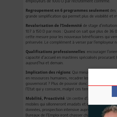
employeurs de 1000 D par recrutement confirmé.
des 
Regroupement en 6 programmes seulement
grande simplification qui permet plus de visibilité et
de stage d’initiation
Revalorisation de l’Indemnité
107 à 150 D par mois : Quand on sait que plus de 36 
cette mesure pour les nouveaux bénéficiaires qui verr
préservée. Le complément à verser par l’employeur n
: encourager l’orie
Qualifications professionnelles
capacité d’accueil en mastères spécialisés procurant 
aujourd’hui et demain.
: Qui mieux que le Conseil r
Implication des régions
en ressources humaines, recadrer les plans de l’emplo
gouvernorat ? Plus de pouvoir donc aux régions, mais
l’Etat qui y consacre, malgré ces temps difficiles pa
. Un centre d’appel pour répo
Mobilité, Proactivité
mobiles qui sillonneront imadats et délégations, mic
données, prospection intensive auprès des entreprises,
Bureaux de l’Emploi iront chasser chaque recrutement p