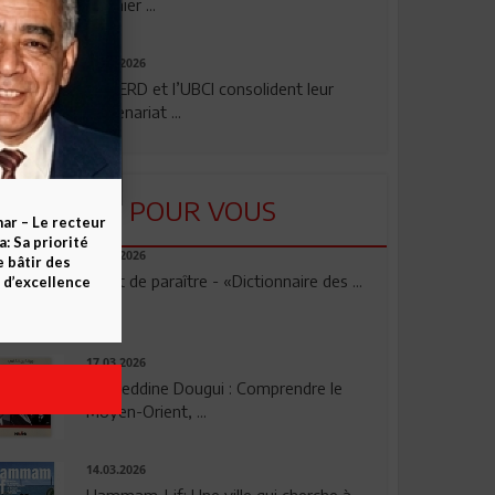
premier ...
24.07.2026
La BERD et l’UBCI consolident leur
partenariat ...
LU POUR VOUS
ar – Le recteur
 Sa priorité
23.04.2026
e bâtir des
Vient de paraître - «Dictionnaire des ...
d’excellence
17.03.2026
Noureddine Dougui : Comprendre le
Moyen-Orient, ...
14.03.2026