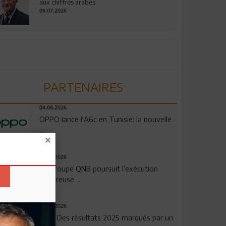
aux chiffres arabes
09.07.2026
PARTENAIRES
04.08.2026
OPPO lance l'A6c en Tunisie: la nouvelle
...
29.07.2026
Le Groupe QNB poursuit l’exécution
rigoureuse ...
29.07.2026
TSB: Des résultats 2025 marqués par un