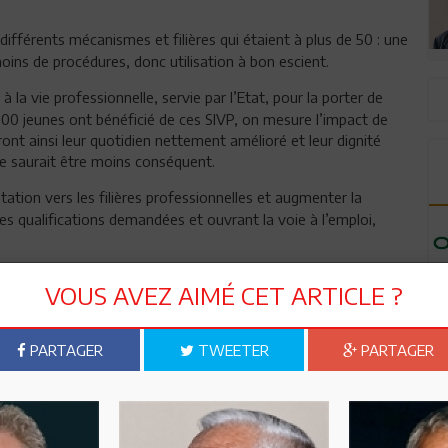
différents mécanismes et filières qui étaient à plus de 50 : une
 moins de procédures, donc utilisation à bon escient.
 à la vie professionnelle, servie par l’Etat, pour la porter de
000 jeunes ont bénéficié de ces SIVP, on mesure l’impact de
ont ainsi leur quotidien nettement amélioré et leur dignité
e saurait être moins conséquent.
ntation vers les filières professionnelles et augmenter la
les qualifications demandées et ouvrant la voie à l’emploi,
égional pour apprécier l’état des potentialités et des besoins
VOUS AVEZ AIMÉ CET ARTICLE ?
i, soutenir les filières de formation appropriées à chaque
 aussi, plus de responsabilité, avec cependant le soutien de
s moins de 125 MD, rien que pour l’année 2009.
PARTAGER
TWEETER
PARTAGER
ndre aux demandeurs d’emploi et aux employeurs, des agents
ro-ordinateurs en mains, connectés via internet aux bases de
 avec à la clef, conseils en recrutement et incitations. Les
ossible, un à un, s’il le faut. Aucun effort ne sera épargné.