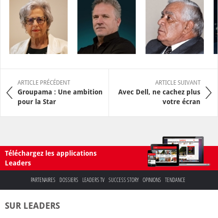
ARTICLE PRÉCÉDENT
ARTICLE SUIVANT
Groupama : Une ambition
Avec Dell, ne cachez plus
pour la Star
votre écran
Téléchargez les applications
Leaders
PARTENAIRES
DOSSIERS
LEADERS TV
SUCCESS STORY
OPINIONS
TENDANCE
SUR LEADERS