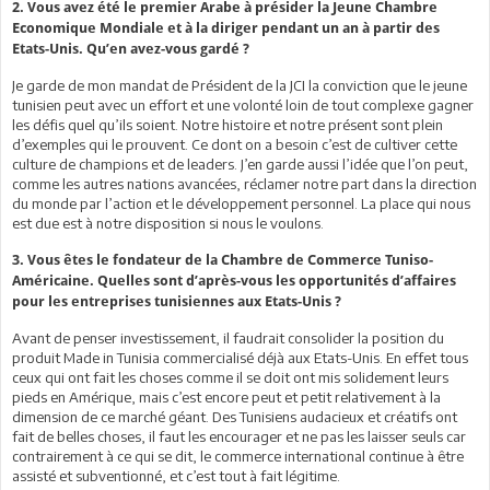
2. Vous avez été le premier Arabe à présider la Jeune Chambre
Economique Mondiale et à la diriger pendant un an à partir des
Etats-Unis. Qu’en avez-vous gardé ?
Je garde de mon mandat de Président de la JCI la conviction que le jeune
tunisien peut avec un effort et une volonté loin de tout complexe gagner
les défis quel qu’ils soient. Notre histoire et notre présent sont plein
d’exemples qui le prouvent. Ce dont on a besoin c’est de cultiver cette
culture de champions et de leaders. J’en garde aussi l’idée que l’on peut,
comme les autres nations avancées, réclamer notre part dans la direction
du monde par l’action et le développement personnel. La place qui nous
est due est à notre disposition si nous le voulons.
3. Vous êtes le fondateur de la Chambre de Commerce Tuniso-
Américaine. Quelles sont d’après-vous les opportunités d’affaires
pour les entreprises tunisiennes aux Etats-Unis ?
Avant de penser investissement, il faudrait consolider la position du
produit Made in Tunisia commercialisé déjà aux Etats-Unis. En effet tous
ceux qui ont fait les choses comme il se doit ont mis solidement leurs
pieds en Amérique, mais c’est encore peut et petit relativement à la
dimension de ce marché géant. Des Tunisiens audacieux et créatifs ont
fait de belles choses, il faut les encourager et ne pas les laisser seuls car
contrairement à ce qui se dit, le commerce international continue à être
assisté et subventionné, et c’est tout à fait légitime.