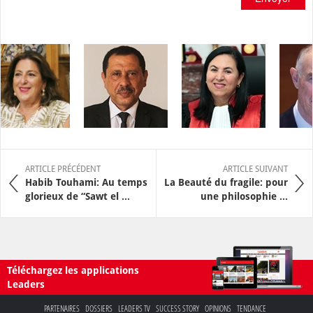
ARTICLE PRÉCÉDENT
ARTICLE SUIVANT
Habib Touhami: Au temps
La Beauté du fragile: pour
glorieux de “Sawt el ...
une philosophie ...
Téléchargez les applications
Leaders
PARTENAIRES
DOSSIERS
LEADERS TV
SUCCESS STORY
OPINIONS
TENDANCE