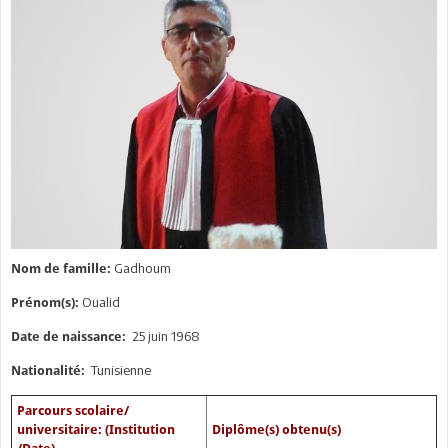
Gadhoum
Nom de famille:
Oualid
Prénom(s):
25 juin 1968
Date de naissance:
Tunisienne
Nationalité:
Parcours scolaire/
universitaire: (Institution
Diplôme(s) obtenu(s)