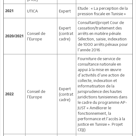
Etude : « La perception de la
2021
UTICA
Expert
pression fiscale en Tunisie »
Consultant/projet Cour de
Expert
cassation/traitement des
Conseil de
(contrat
arrêts en matière pénale.
2020/2021
l’Europe
cadre)
Sélection, saisie, indexation
de 1000 arrêts pénaux pour
l’année 2016 .
Fourniture de service de
consultance nationale en
appui à la mise en œuvre
d’activités d’une action de
collecte, indexation et
informatisation de la
Expert
Conseil de
jurisprudence des hautes
2022
(contrat
l’Europe
juridictions tunisiennes dans
cadre)
le cadre du programme AP-
JUST « Améliorer le
fonctionnement, la
performance et l’accès à la
justice en Tunisie ». Projet
CEJJ)