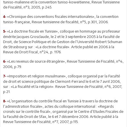
tuniso-malienne et la convention tuniso-koweitienne, Revue Tunisienne
de Fiscalité, n°3, 2005, p.245.
«Chronique des conventions fiscales internationales», la convention
4-
tuniso-française, Revue tunisienne de fiscalité, n°5, p.301, 2006.
«La doctrine fiscale en Tunisie», colloque en hommage au professeur
5-
émérite Jacques Grosclaude, le 2 et le 3 septembre 2005 à la Faculté de
Droit, de Science Politique et de Gestion de l’Université Robert Schuman
de Strasbourg sur : «La doctrine fiscale». Article publié en 2006 à la
Revue de Droit Fiscal, n°24, p. 1176.
«Les revenus de source étrangère», Revue Tunisienne de Fiscalité, n°4,
6-
2006, p.79.
«Imposition et religion musulmane», colloque organisé par la Faculté
7-
de droit et science politique de Clermont-Ferrand le 6 et le 7 avril 2006,
sur : «La fiscalité et la religion». Revue Tunisienne de Fiscalité, n°6, 2007,
p.21.
«L’organisation du contrôle fiscal en Tunisie à travers la doctrine de
8-
l’administration fiscale», actes du colloque international : «Regards
croisés sur le contrôle fiscal», organisé par le Centre d’Etudes Fiscales de
la Faculté de Droit de Sfax, le 6 et 7 décembre 2006. Article publié à la
Revue Tunisienne de Fiscalité, n°7, 2007, p.115.