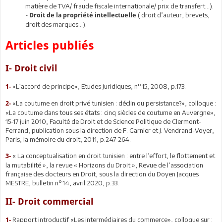
matière de TVA/ fraude fiscale internationale/ prix de transfert…).
-
( droit d’auteur, brevets,
Droit de la propriété intellectuelle
droit des marques…).
Articles publiés
I- Droit civil
«L’accord de principe», Etudes juridiques, n°15, 2008, p.173.
1-
«La coutume en droit privé tunisien : déclin ou persistance?», colloque :
2-
«La coutume dans tous ses états : cinq siècles de coutume en Auvergne»,
15-17 juin 2010, Faculté de Droit et de Science Politique de Clermont-
Ferrand, publication sous la direction de F. Garnier et J. Vendrand-Voyer,
Paris, la mémoire du droit, 2011, p.247-264.
« La conceptualisation en droit tunisien : entre l’effort, le flottement et
3-
la mutabilité », la revue « Horizons du Droit », Revue de l’association
française des docteurs en Droit, sous la direction du Doyen Jacques
MESTRE, bulletin n°14, avril 2020, p.33.
II- Droit commercial
Rapport introductif «Les intermédiaires du commerce», colloque sur :
1-