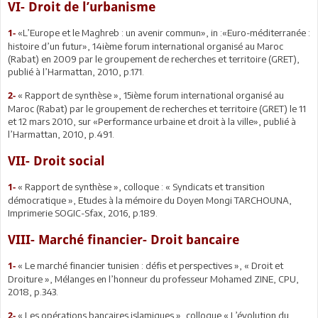
VI- Droit de l’urbanisme
«L’Europe et le Maghreb : un avenir commun», in :«Euro-méditerranée :
1-
histoire d’un futur», 14ième forum international organisé au Maroc
(Rabat) en 2009 par le groupement de recherches et territoire (GRET),
publié à l’Harmattan, 2010, p.171.
« Rapport de synthèse », 15ième forum international organisé au
2-
Maroc (Rabat) par le groupement de recherches et territoire (GRET) le 11
et 12 mars 2010, sur «Performance urbaine et droit à la ville», publié à
l’Harmattan, 2010, p.491.
VII- Droit social
« Rapport de synthèse », colloque : « Syndicats et transition
1-
démocratique », Etudes à la mémoire du Doyen Mongi TARCHOUNA,
Imprimerie SOGIC-Sfax, 2016, p.189.
VIII- Marché financier- Droit bancaire
« Le marché financier tunisien : défis et perspectives », « Droit et
1-
Droiture », Mélanges en l’honneur du professeur Mohamed ZINE, CPU,
2018, p.343.
« Les opérations bancaires islamiques », colloque « L’évolution du
2-