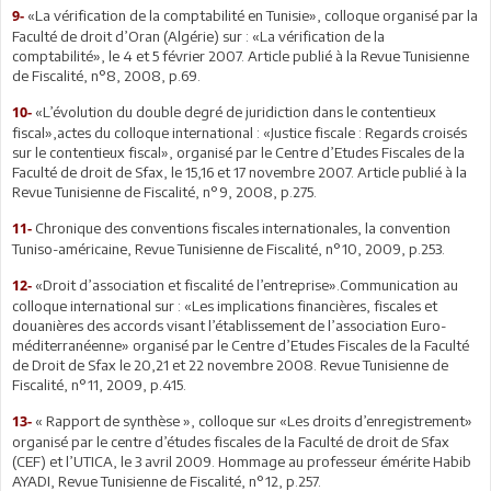
«La vérification de la comptabilité en Tunisie», colloque organisé par la
9-
Faculté de droit d’Oran (Algérie) sur : «La vérification de la
comptabilité», le 4 et 5 février 2007. Article publié à la Revue Tunisienne
de Fiscalité, n°8, 2008, p.69.
«L’évolution du double degré de juridiction dans le contentieux
10-
fiscal»,actes du colloque international : «Justice fiscale : Regards croisés
sur le contentieux fiscal», organisé par le Centre d’Etudes Fiscales de la
Faculté de droit de Sfax, le 15,16 et 17 novembre 2007. Article publié à la
Revue Tunisienne de Fiscalité, n°9, 2008, p.275.
Chronique des conventions fiscales internationales, la convention
11-
Tuniso-américaine, Revue Tunisienne de Fiscalité, n°10, 2009, p.253.
«Droit d’association et fiscalité de l’entreprise».Communication au
12-
colloque international sur : «Les implications financières, fiscales et
douanières des accords visant l’établissement de l’association Euro-
méditerranéenne» organisé par le Centre d’Etudes Fiscales de la Faculté
de Droit de Sfax le 20,21 et 22 novembre 2008. Revue Tunisienne de
Fiscalité, n°11, 2009, p.415.
« Rapport de synthèse », colloque sur «Les droits d’enregistrement»
13-
organisé par le centre d’études fiscales de la Faculté de droit de Sfax
(CEF) et l’UTICA, le 3 avril 2009. Hommage au professeur émérite Habib
AYADI, Revue Tunisienne de Fiscalité, n°12, p.257.