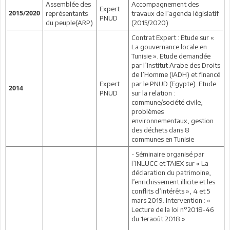
Assemblée des
Accompagnement des
Expert
2015/2020
représentants
travaux de l’agenda législatif
PNUD
du peuple(ARP)
(2015/2020)
Contrat Expert : Etude sur «
La gouvernance locale en
Tunisie ». Etude demandée
par l’Institut Arabe des Droits
de l’Homme (IADH) et financé
Expert
par le PNUD (Egypte). Etude
2014
PNUD
sur la relation :
commune/société civile,
problèmes
environnementaux, gestion
des déchets dans 8
communes en Tunisie
- Séminaire organisé par
l’INLUCC et TAIEX sur « La
déclaration du patrimoine,
l’enrichissement illicite et les
conflits d’intérêts », 4 et 5
mars 2019. Intervention : «
Lecture de la loi n°2018-46
du 1eraoût 2018 ».