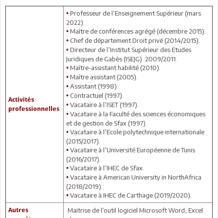
Professeur de l’Enseignement Supérieur (mars
•
2022).
Maître de conférences agrégé (décembre 2015).
•
Chef de département Droit privé (2014/2015).
•
Directeur de l’Institut Supérieur des Etudes
•
Juridiques de Gabès (ISEJG) :2009/2011.
Maître-assistant habilité (2010).
•
Maître assistant (2005).
•
Assistant (1998).
•
Contractuel (1997).
•
Activités
Vacataire à l’ISET (1997).
•
professionnelles
Vacataire à la Faculté des sciences économiques
•
et de gestion de Sfax (1997).
Vacataire à l’Ecole polytechnique internationale
•
(2015/2017).
Vacataire à l’Université Européenne de Tunis
•
(2016/2017).
Vacataire à l’IHEC de Sfax.
•
Vacataire à American University in NorthAfrica
•
(2018/2019) :
Vacataire à IHEC de Carthage (2019/2020).
•
Autres
Maitrise de l’outil logiciel Microsoft Word, Excel