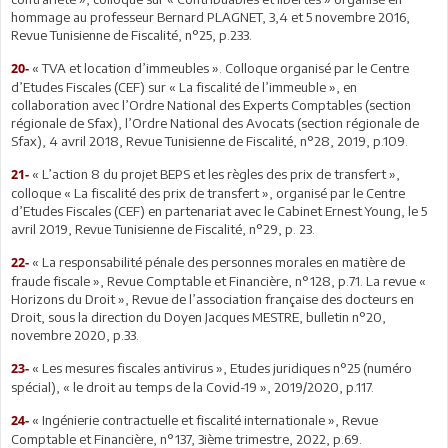
hommage au professeur Bernard PLAGNET, 3,4 et 5 novembre 2016,
Revue Tunisienne de Fiscalité, n°25, p.233.
« TVA et location d’immeubles ». Colloque organisé par le Centre
20-
d’Etudes Fiscales (CEF) sur « La fiscalité de l’immeuble », en
collaboration avec l’Ordre National des Experts Comptables (section
régionale de Sfax), l’Ordre National des Avocats (section régionale de
Sfax), 4 avril 2018, Revue Tunisienne de Fiscalité, n°28, 2019, p.109.
« L’action 8 du projet BEPS et les règles des prix de transfert »,
21-
colloque « La fiscalité des prix de transfert », organisé par le Centre
d’Etudes Fiscales (CEF) en partenariat avec le Cabinet Ernest Young, le 5
avril 2019, Revue Tunisienne de Fiscalité, n°29, p. 23.
« La responsabilité pénale des personnes morales en matière de
22-
fraude fiscale », Revue Comptable et Financière, n°128, p.71. La revue «
Horizons du Droit », Revue de l’association française des docteurs en
Droit, sous la direction du Doyen Jacques MESTRE, bulletin n°20,
novembre 2020, p.33.
« Les mesures fiscales antivirus », Etudes juridiques n°25 (numéro
23-
spécial), « le droit au temps de la Covid-19 », 2019/2020, p.117.
« Ingénierie contractuelle et fiscalité internationale », Revue
24-
Comptable et Financière, n°137, 3ième trimestre, 2022, p.69.