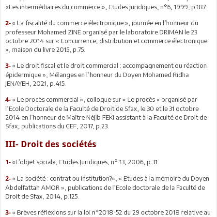
«Les intermédiaires du commerce », Etudes juridiques, n°6, 1999, p.187.
« La fiscalité du commerce électronique », journée en l’honneur du
2-
professeur Mohamed ZINE organisé par le laboratoire DRIMAN le 23
octobre 2014 sur « Concurrence, distribution et commerce électronique
», maison du livre 2015, p.75.
« Le droit fiscal et le droit commercial : accompagnement ou réaction
3-
épidermique », Mélanges en l’honneur du Doyen Mohamed Ridha
JENAYEH, 2021, p.415.
« Le procès commercial », colloque sur « Le procès » organisé par
4-
l’Ecole Doctorale de la Faculté de Droit de Sfax, le 30 et le 31 octobre
2014 en l’honneur de Maître Néjib FEKI assistant à la Faculté de Droit de
Sfax, publications du CEF, 2017, p.23.
III- Droit des sociétés
«L’objet social», Etudes Juridiques, n° 13, 2006, p.31.
1-
« La société : contrat ou institution?», « Etudes à la mémoire du Doyen
2-
Abdelfattah AMOR », publications de l’Ecole doctorale de la Faculté de
Droit de Sfax, 2014, p.125.
« Brèves réflexions sur la loi n°2018-52 du 29 octobre 2018 relative au
3-