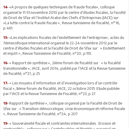
«A propos de quelques techniques de fraude fiscale», colloque
14-
organisé le 11-13 novembre 2010 par le centre d’études fiscales, la Faculté
de Droit de Sfax et l’Institut Arabe des Chefs d’Entreprises (IACE) sur :
«La lutte contre la fraude fiscale », Revue tunisienne de fiscalité, n°16,
p.461.
«Les implications fiscales de l’endettement de l’entreprise», actes du
15-
7ièmecolloque international organisé le 22-24 novembre 2012 par le
centre d’études fiscales et la Faculté de Droit de Sfax sur : « Endettement
et impôt », Revue Tunisienne de Fiscalité, n°20, p.155.
« Rapport de synthèse », 2ième forum de fiscalité sur : « la fiscalité
16-
transitionnelle », IACE, avril 2014, publié par l’IACE et la Revue tunisienne
de fiscalité, n°21, p.25.
« Les moyens d’information et d’investigation lors d’un contrôle
17-
fiscal »,3ième forum de fiscalité, IACE, 22 octobre 2015. Etude publiée
par l’IACE et la Revue Tunisienne de Fiscalité, n°23, p.27.
Rapport de synthèse », colloque organisé par la Faculté de Droit de
18-
Sfax sur : « Transition démocratique, crise économique et réforme fiscale
», Revue Tunisienne de Fiscalité, n°24, p.207.
« Souveraineté fiscale et contraintes internationales : Erosion et
19-
contrariété », colloque sur « Contribuables et libertés » organisé en