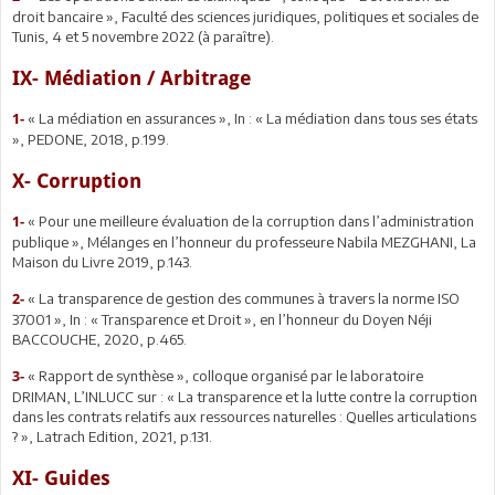
droit bancaire », Faculté des sciences juridiques, politiques et sociales de
Tunis, 4 et 5 novembre 2022 (à paraître).
IX- Médiation / Arbitrage
« La médiation en assurances », In : « La médiation dans tous ses états
1-
», PEDONE, 2018, p.199.
X- Corruption
« Pour une meilleure évaluation de la corruption dans l’administration
1-
publique », Mélanges en l’honneur du professeure Nabila MEZGHANI, La
Maison du Livre 2019, p.143.
« La transparence de gestion des communes à travers la norme ISO
2-
37001 », In : « Transparence et Droit », en l’honneur du Doyen Néji
BACCOUCHE, 2020, p.465.
« Rapport de synthèse », colloque organisé par le laboratoire
3-
DRIMAN, L’INLUCC sur : « La transparence et la lutte contre la corruption
dans les contrats relatifs aux ressources naturelles : Quelles articulations
? », Latrach Edition, 2021, p.131.
XI- Guides