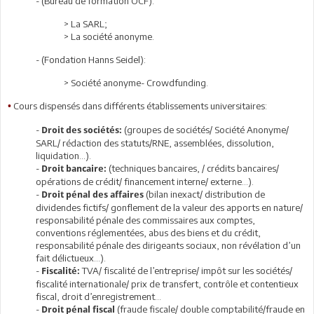
- (Bureau de formation OCF):
> La SARL;
> La société anonyme.
- (Fondation Hanns Seidel):
> Société anonyme- Crowdfunding.
Cours dispensés dans différents établissements universitaires:
•
-
(groupes de sociétés/ Société Anonyme/
Droit des sociétés:
SARL/ rédaction des statuts/RNE, assemblées, dissolution,
liquidation…).
-
(techniques bancaires, / crédits bancaires/
Droit bancaire:
opérations de crédit/ financement interne/ externe…).
-
(bilan inexact/ distribution de
Droit pénal des affaires
dividendes fictifs/ gonflement de la valeur des apports en nature/
responsabilité pénale des commissaires aux comptes,
conventions réglementées, abus des biens et du crédit,
responsabilité pénale des dirigeants sociaux, non révélation d’un
fait délictueux…).
-
TVA/ fiscalité de l’entreprise/ impôt sur les sociétés/
Fiscalité:
fiscalité internationale/ prix de transfert, contrôle et contentieux
fiscal, droit d’enregistrement…
-
(fraude fiscale/ double comptabilité/fraude en
Droit pénal fiscal