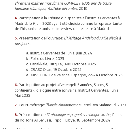
chrétiens maîtres musulmans COMPLET 1000 ans de traite
humaine islamique, YouTube décembre
2013.
Participation à la Tribune d’hispaniste à l’Institut Cervantes à
4.
Madrid, le 9 Juin 2023 ayant été choisie comme la représentante
de l’hispanisme tunisien, interview d’une heure à Madrid.
Présentation de l’ouvrage:
L’Héritage Andalou du XIIIe siècle à
5.
nos jours
:
Institut Cervantes de Tunis, Juin 2024
a.
Foire du Livre, 2025
b.
Canakkale, Turquie, 9–10 Octobre 2025
c.
CRASC Oran, 19 Octobre 2025
d.
XXVII FORO de Valence, Espagne, 22–24 Octobre 2025
e.
Participation au projet «Benengeli: 5 années, 5 sens, 5
6.
continents», dialogue entre écrivains, Institut Cervantes, Tunis,
Mai 2025
Court-métrage:
Tunisie Andalouse
de Fériel Ben Mahmoud: 2023
7.
Présentation de
l’Anthologie espagnole en langue arabe
, Palais
8.
du Roi Idris Al Senussi, Tripoli, Libye, 18 Septembre 2024