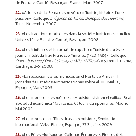
de Franche-Comté, Besançon, France, Mars 2007.
«Alfonso de la Serna et son vécu en Tunisie, histoire d’une
22.
passion», Colloque
Imágenes de Túnez: Dialogue des riverains,
Tunis, Novembre 2007.
«Les traditions morisques dans la société tunisienne actuelle»,
23.
Université de Franche-Comté, Besançon, 2008.
«Les trinitaires et le rachat de captifs en Tunisie d’après le
24.
journal inédit du fray Francisco Ximenez (1720–1735)», Colloque
Orient baroque / Orient classique XVIe–XVIIIe siècles,
Beit al-Hikma,
Carthage, 2–5: 2008.
«La recepción de los moriscos en el Norte de Africa», II
25.
Jornadas de Estudios e Investigaciones sobre el RIF, Melilla,
Espagne, Mars 2009.
«Los moriscos después de la expulsión: vivir en el exilio», Real
26.
Sociedad Económica Matritense, Cátedra Campomanes, Madrid,
Mai 2009.
«Los moriscos en Túnez tras la expulsión», Seminario
27.
Internacional, Vélez Blanco, Espagne, 27–31 Juillet 2009.
«Les Fêtes Morisques», Colloque Écritures et Figures de la
28.