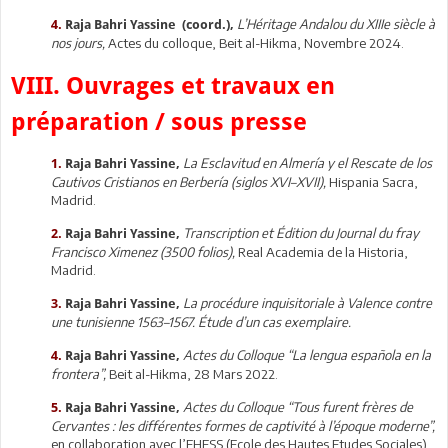
L’Héritage Andalou du XIIIe siècle à
4.
Raja Bahri Yassine (coord.),
nos jours,
Actes du colloque, Beit al-Hikma, Novembre 2024.
VIII. Ouvrages et travaux en
préparation / sous presse
La Esclavitud en Almería y el Rescate de los
1.
Raja Bahri Yassine,
Cautivos Cristianos en Berbería (siglos XVI–XVII),
Hispania Sacra,
Madrid.
Transcription et Édition du Journal du fray
2.
Raja Bahri Yassine,
Francisco Ximenez (3500 folios),
Real Academia de la Historia,
Madrid.
La procédure inquisitoriale à Valence contre
3.
Raja Bahri Yassine,
une tunisienne 1563–1567. Étude d’un cas exemplaire.
Actes du Colloque “La lengua española en la
4.
Raja Bahri Yassine,
frontera”,
Beit al-Hikma, 28 Mars 2022.
Actes du Colloque “Tous furent frères de
5.
Raja Bahri Yassine,
Cervantes : les différentes formes de captivité à l’époque moderne”,
en collaboration avec l’EHESS (Ecole des Hautes Etudes Sociales)