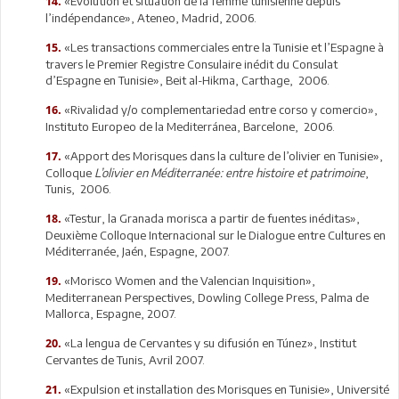
«Évolution et situation de la femme tunisienne depuis
14.
l’indépendance», Ateneo, Madrid, 2006.
«Les transactions commerciales entre la Tunisie et l’Espagne à
15.
travers le Premier Registre Consulaire inédit du Consulat
d’Espagne en Tunisie», Beit al-Hikma, Carthage, 2006.
«Rivalidad y/o complementariedad entre corso y comercio»,
16.
Instituto Europeo de la Mediterránea, Barcelone, 2006.
«Apport des Morisques dans la culture de l’olivier en Tunisie»,
17.
Colloque
L’olivier en Méditerranée: entre histoire et patrimoine
,
Tunis, 2006.
«Testur, la Granada morisca a partir de fuentes inéditas»,
18.
Deuxième Colloque Internacional sur le Dialogue entre Cultures en
Méditerranée, Jaén, Espagne, 2007.
«Morisco Women and the Valencian Inquisition»,
19.
Mediterranean Perspectives, Dowling College Press, Palma de
Mallorca, Espagne, 2007.
«La lengua de Cervantes y su difusión en Túnez», Institut
20.
Cervantes de Tunis, Avril 2007.
«Expulsion et installation des Morisques en Tunisie», Université
21.