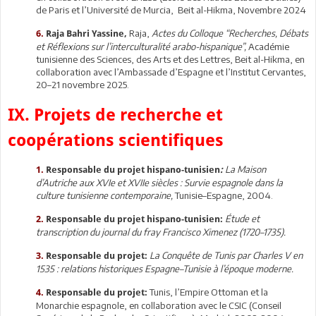
de Paris et l’Université de Murcia, Beit al-Hikma, Novembre 2024
Raja,
Actes du Colloque “Recherches, Débats
6.
Raja Bahri Yassine,
et Réflexions sur l’interculturalité arabo-hispanique”,
Académie
tunisienne des Sciences, des Arts et des Lettres, Beit al-Hikma, en
collaboration avec l’Ambassade d’Espagne et l’Institut Cervantes,
20–21 novembre 2025.
IX. Projets de recherche et
coopérations scientifiques
La Maison
1.
Responsable du projet hispano-tunisien
:
d’Autriche aux XVIe et XVIIe siècles : Survie espagnole dans la
culture tunisienne contemporaine,
Tunisie–Espagne, 2004.
Étude et
2.
Responsable du projet hispano-tunisien:
transcription du journal du fray Francisco Ximenez (1720–1735).
La Conquête de Tunis par Charles V en
3.
Responsable du projet:
1535 : relations historiques Espagne–Tunisie à l’époque moderne.
Tunis, l’Empire Ottoman et la
4.
Responsable du projet:
Monarchie espagnole, en collaboration avec le CSIC (Conseil