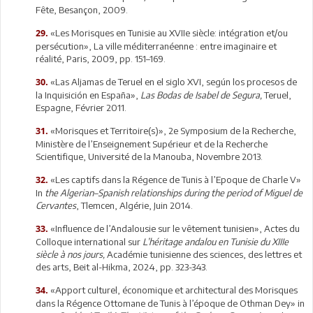
Fête, Besançon, 2009.
«Les Morisques en Tunisie au XVIIe siècle: intégration et/ou
29.
persécution», La ville méditerranéenne : entre imaginaire et
réalité, Paris, 2009, pp. 151–169.
«Las Aljamas de Teruel en el siglo XVI, según los procesos de
30.
la Inquisición en España»,
Las Bodas de Isabel de Segura,
Teruel,
Espagne, Février 2011.
«Morisques et Territoire(s)», 2e Symposium de la Recherche,
31.
Ministère de l’Enseignement Supérieur et de la Recherche
Scientifique, Université de la Manouba, Novembre 2013.
«Les captifs dans la Régence de Tunis à l’Epoque de Charle V»
32.
In
the Algerian–Spanish relationships during the period of Miguel de
Cervantes
, Tlemcen, Algérie, Juin 2014.
«Influence de l’Andalousie sur le vêtement tunisien», Actes du
33.
Colloque international sur
L’héritage andalou en Tunisie du XIIIe
siècle à nos jours,
Académie tunisienne des sciences, des lettres et
des arts, Beit al-Hikma, 2024, pp. 323-343.
«Apport culturel, économique et architectural des Morisques
34.
dans la Régence Ottomane de Tunis à l’époque de Othman Dey» in