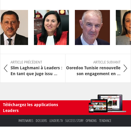
ARTICLE PRÉCÉDENT
ARTICLE SUIVANT
Slim Laghmani à Leaders :
Ooredoo Tunisie renouvelle
En tant que juge issu ...
son engagement en ...
Téléchargez les applications
Leaders
PARTENAIRES
DOSSIERS
LEADERS TV
SUCCESS STORY
OPINIONS
TENDANCE