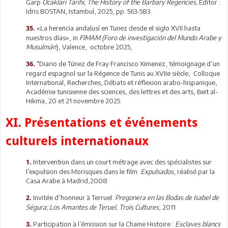
Garp
Ocaklari Tarihi, The History of the Barbary Regencies,
Editor :
Idris BOSTAN, Istambul, 2025, pp. 563-583.
«La herencia andalusí en Tunez desde el siglo XVII hasta
35.
nuestros días», in
FIMAM (Foro de investigación del Mundo Arabe y
Musulmán
), Valence, octobre 2025,
“Diario de Túnez de Fray Francisco Ximenez, témoignage d’un
36.
regard espagnol sur la Régence de Tunis au XVIIe siècle, Colloque
International, Recherches, Débats et réflexion arabo-hispanique,
Académie tunisienne des sciences, des lettres et des arts, Beit al-
Hikma, 20 et 21 novembre 2025.
XI. Présentations et événements
culturels internationaux
Intervention dans un court métrage avec des spécialistes sur
1.
l’expulsion des Morisques dans le film:
Expulsados
, réalisé par la
Casa Arabe à Madrid,2008
Invitée d’honneur à Terruel:
Pregonera en las Bodas de Isabel de
2.
Ségura; Los Amantes de Teruel, Trois Cultures
, 2011
Participation à l’émission sur la Chaine Histoire :
Esclaves blancs
3.