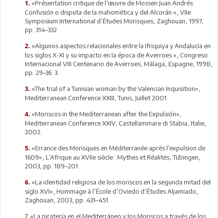
«Présentation critique de l’œuvre de Mossen Juan Andrés:
1.
Confusión o disputa de la mahomética y del Alcorán », VIIe
Symposium International d’Études Morisques, Zaghouan, 1997,
pp. 314–332
«Algunos aspectos relacionales entre la Ifriquiya y Andalucía en
2.
los siglos X-XI y su impacto en la época de Averroes », Congreso
Internacional VIII Centenario de Averroes, Málaga, Espagne, 1998,
pp. 29–36. 3.
«The trial of a Tunisian woman by the Valencian Inquisition»,
3.
Mediterranean Conference XXIII, Tunis, Juillet 2001.
«Moriscos in the Mediterranean after the Expulsión»,
4.
Mediterranean Conference XXIV, Castellammare di Stabia, Italie,
2002.
«Errance des Morisques en Méditerranée après l’expulsion de
5.
1609», L’Afrique au XVIIe siècle : Mythes et Réalités, Tübingen,
2003, pp. 189–201.
«La identidad religiosa de los moriscos en la segunda mitad del
6.
siglo XVI», Hommage à l’École d’Oviedo d’Études Aljamiado,
Zaghouan, 2003, pp. 431–451.
7.
«La piratería en el Mediterráneo y los Moriscos a través de los