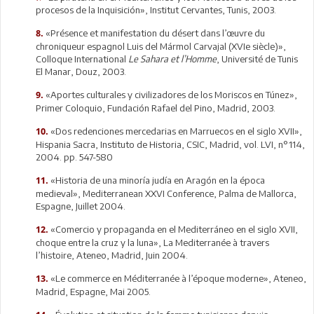
procesos de la Inquisición», Institut Cervantes, Tunis, 2003.
«Présence et manifestation du désert dans l’œuvre du
8.
chroniqueur espagnol Luis del Mármol Carvajal (XVIe siècle)»,
Colloque International
Le Sahara et l’Homme
, Université de Tunis
El Manar, Douz, 2003.
«Aportes culturales y civilizadores de los Moriscos en Túnez»,
9.
Primer Coloquio, Fundación Rafael del Pino, Madrid, 2003.
«Dos redenciones mercedarias en Marruecos en el siglo XVII»,
10.
Hispania Sacra, Instituto de Historia, CSIC, Madrid, vol. LVI, n°114,
2004. pp. 547-580
«Historia de una minoría judía en Aragón en la época
11.
medieval», Mediterranean XXVI Conference, Palma de Mallorca,
Espagne, Juillet 2004.
«Comercio y propaganda en el Mediterráneo en el siglo XVII,
12.
choque entre la cruz y la luna», La Mediterranée à travers
l’histoire, Ateneo, Madrid, Juin 2004.
«Le commerce en Méditerranée à l’époque moderne», Ateneo,
13.
Madrid, Espagne, Mai 2005.