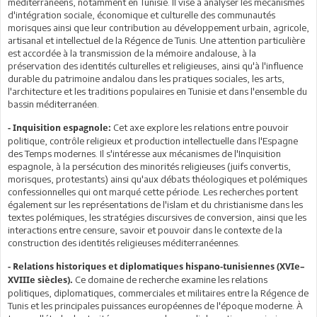
méditerranéens, notamment en Tunisie. Il vise à analyser les mécanismes
d'intégration sociale, économique et culturelle des communautés
morisques ainsi que leur contribution au développement urbain, agricole,
artisanal et intellectuel de la Régence de Tunis. Une attention particulière
est accordée à la transmission de la mémoire andalouse, à la
préservation des identités culturelles et religieuses, ainsi qu'à l'influence
durable du patrimoine andalou dans les pratiques sociales, les arts,
l'architecture et les traditions populaires en Tunisie et dans l'ensemble du
bassin méditerranéen.
Cet axe explore les relations entre pouvoir
- Inquisition espagnole:
politique, contrôle religieux et production intellectuelle dans l'Espagne
des Temps modernes. Il s'intéresse aux mécanismes de l'Inquisition
espagnole, à la persécution des minorités religieuses (juifs convertis,
morisques, protestants) ainsi qu'aux débats théologiques et polémiques
confessionnelles qui ont marqué cette période. Les recherches portent
également sur les représentations de l'islam et du christianisme dans les
textes polémiques, les stratégies discursives de conversion, ainsi que les
interactions entre censure, savoir et pouvoir dans le contexte de la
construction des identités religieuses méditerranéennes.
- Relations historiques et diplomatiques hispano-tunisiennes (XVIe–
Ce domaine de recherche examine les relations
XVIIIe siècles).
politiques, diplomatiques, commerciales et militaires entre la Régence de
Tunis et les principales puissances européennes de l'époque moderne. À