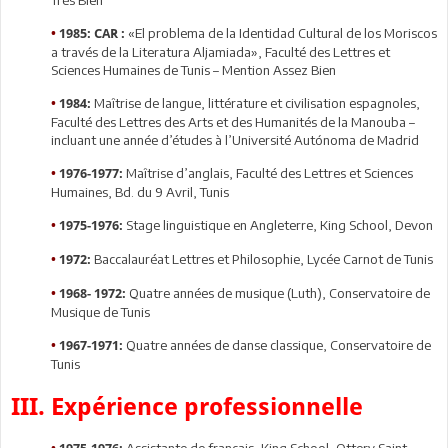
«El problema de la Identidad Cultural de los Moriscos
•
1985: CAR :
a través de la Literatura Aljamiada», Faculté des Lettres et
Sciences Humaines de Tunis – Mention Assez Bien
Maîtrise de langue, littérature et civilisation espagnoles,
•
1984:
Faculté des Lettres des Arts et des Humanités de la Manouba –
incluant une année d’études à l’Université Autónoma de Madrid
Maîtrise d’anglais, Faculté des Lettres et Sciences
•
1976-1977:
Humaines, Bd. du 9 Avril, Tunis
Stage linguistique en Angleterre, King School, Devon
•
1975-1976:
Baccalauréat Lettres et Philosophie, Lycée Carnot de Tunis
•
1972:
Quatre années de musique (Luth), Conservatoire de
•
1968- 1972:
Musique de Tunis
Quatre années de danse classique, Conservatoire de
•
1967-1971:
Tunis
III. Expérience professionnelle
Assistante de français, King School, Ottery Saint