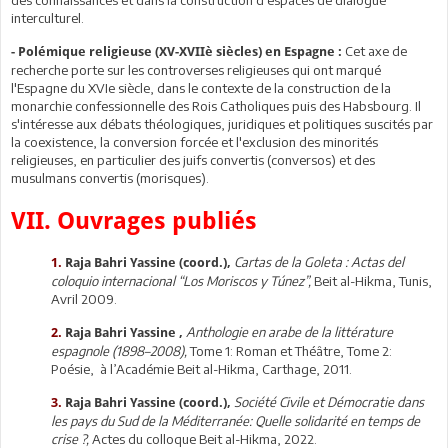
interculturel.
Cet axe de
- Polémique religieuse (XV-XVIIè siècles) en Espagne :
recherche porte sur les controverses religieuses qui ont marqué
l'Espagne du XVIe siècle, dans le contexte de la construction de la
monarchie confessionnelle des Rois Catholiques puis des Habsbourg. Il
s'intéresse aux débats théologiques, juridiques et politiques suscités par
la coexistence, la conversion forcée et l'exclusion des minorités
religieuses, en particulier des juifs convertis (conversos) et des
musulmans convertis (morisques).
VII. Ouvrages publiés
Cartas de la Goleta : Actas del
1.
Raja Bahri Yassine (coord.),
coloquio internacional “Los Moriscos y Túnez”,
Beit al-Hikma, Tunis,
Avril 2009.
Anthologie en arabe de la littérature
2.
Raja Bahri Yassine ,
espagnole (1898–2008),
Tome 1: Roman et Théâtre, Tome 2:
Poésie, à l’Académie Beit al-Hikma, Carthage, 2011.
Société Civile et Démocratie dans
3.
Raja Bahri Yassine (coord.),
les pays du Sud de la Méditerranée: Quelle solidarité en temps de
crise ?,
Actes du colloque Beit al-Hikma, 2022.