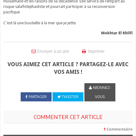
musulmane et les raisons de sa décadence. Elle servira de rempart au
risque salafistejihadiste et pourrait participer à sa reconversion
pacifique.
C’est là une bouteille à la mer que je jette.
Mokhtar El Khlifi
Envoyer à un ami
Imprimer
VOUS AIMEZ CET ARTICLE ? PARTAGEZ-LE AVEC
VOS AMIS !
ABONNEZ-
PARTAGER
TWEETER
VOUS
COMMENTER CET ARTICLE
1
Commentaire