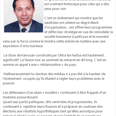
est vraiment historique pour celui qui a des
yeux pour voir.
C’est un événement qui montre que les
salafistes ont atteint un degré élevé
d’organisation, ont affiné leurs programmes
et défini leur stratégie en vue de remodeler la
société tunisienne à petit pas et le moment
venu par la force comme le montre cette entrée en matière avec une
exposition d’arts martiaux.
Le choix de Kairouan construite par Okba ibn Nafaa est hautement
significatif. Le fanion noir au sommet du minaret en dit long. C’est en
somme un appel à une « réislamisation » du pays.
Malheureusement la réaction des médias n’a pas été à la hauteur de
l’événement, occupés qu’ils étaient à régler leurs problèmes avec le
pouvoir.
Les défenseurs d’un islam « modéré » continuent à être frappés d’un
mutisme assourdissant.
Quant aux partis politiques, dits centristes et progressistes, ils
continuent à replâtrer leurs fissures et à préparer en coulisses des
élections aux résultats hypothétiques tant qu’elles aurontpas pour
principal objet l’accès au pouvoir et non l’intérêt de ce peuple qui