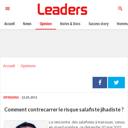
Accueil
News
Opinion
Notes & Docs
Success story
Homma
Accueil
Opinions
OPINIONS
- 22.05.2012
Comment contrecarrer le risque salafiste jihadiste ?
La rencontre des salafistes à Kairouan, venus
en grand nombre, ce dimanche 20 mai 2012,