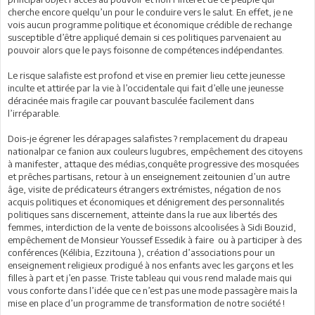
cherche encore quelqu’un pour le conduire vers le salut. En effet, je ne
vois aucun programme politique et économique crédible de rechange
susceptible d’être appliqué demain si ces politiques parvenaient au
pouvoir alors que le pays foisonne de compétences indépendantes.
Le risque salafiste est profond et vise en premier lieu cette jeunesse
inculte et attirée par la vie à l’occidentale qui fait d’elle une jeunesse
déracinée mais fragile car pouvant basculée facilement dans
l’irréparable.
Dois-je égrener les dérapages salafistes ? remplacement du drapeau
nationalpar ce fanion aux couleurs lugubres, empêchement des citoyens
à manifester, attaque des médias,conquête progressive des mosquées
et prêches partisans, retour à un enseignement zeitounien d’un autre
âge, visite de prédicateurs étrangers extrémistes, négation de nos
acquis politiques et économiques et dénigrement des personnalités
politiques sans discernement, atteinte dans la rue aux libertés des
femmes, interdiction de la vente de boissons alcoolisées à Sidi Bouzid,
empêchement de Monsieur Youssef Essedik à faire ou à participer à des
conférences (Kélibia, Ezzitouna ), création d’associations pour un
enseignement religieux prodigué à nos enfants avec les garçons et les
filles à part et j’en passe. Triste tableau qui vous rend malade mais qui
vous conforte dans l’idée que ce n’est pas une mode passagère mais la
mise en place d’un programme de transformation de notre société !