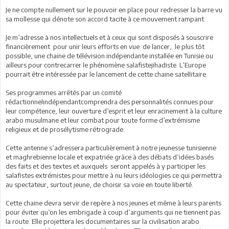
Je ne compte nullement sur le pouvoir en place pour redresser la barre vu
sa mollesse qui dénote son accord tacite à ce mouvement rampant.
Je m’adresse à nos intellectuels et à ceux qui sont disposés à souscrire
financièrement pour unir leurs efforts en vue de lancer, le plus tôt
possible, une chaine de télévision indépendante installée en Tunisie ou
ailleurs pour contrecarrer le phénomène salafistejihadiste. L’Europe
pourrait être intéressée par le lancement de cette chaine satellitaire.
Ses programmes arrêtés par un comité
rédactionnelindépendantcomprendra des personnalités connues pour
leur compétence, leur ouverture d’esprit et leur enracinement à la culture
arabo musulmane et leur combat pour toute forme d’extrémisme
religieux et de prosélytisme rétrograde.
Cette antenne s’adressera particulièrement à notre jeunesse tunisienne
et maghrebienne locale et expatriée grâce à des débats d’idées basés
des faits et des textes et auxquels seront appelés à y participer les
salafistes extrémistes pour mettre à nu leurs idéologies ce qui permettra
au spectateur, surtout jeune, de choisir sa voie en toute liberté.
Cette chaine devra servir de repère à nos jeunes et même à leurs parents
pour éviter qu’on les embrigade à coup d’arguments qui ne tiennent pas
la route. Elle projettera les documentaires sur la civilisation arabo