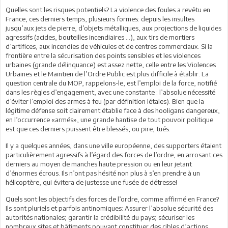
Quelles sont les risques potentiels? La violence des foules a revêtu en
France, ces derniers temps, plusieurs formes: depuis les insultes
jusqu’aux jets de pierre, d’objets métalliques, aux projections de liquides
agressifs (acides, bouteilles incendiaires …), aux tirs de mortiers
d’artifices, aux incendies de véhicules et de centres commerciaux. Si la
frontière entre la sécurisation des points sensibles et les violences
urbaines (grande délinquance) est assez nette, celle entre les Violences
Urbaines et le Maintien de l’Ordre Public est plus difficile à établir. La
question centrale du MOP, rappelons-le, est l’emploi de la force, notifié
dans les règles d’engagement, avec une constante : l’absolue nécessité
d’éviter l’emploi des armes à feu (par définition létales). Bien que la
légitime défense soit clairement établie face à des hooligans dangereux,
en l’occurrence «armés», une grande hantise de tout pouvoir politique
est que ces derniers puissent être blessés, ou pire, tués.
Il y a quelques années, dans une ville européenne, des supporters étaient
particulièrement agressifs à l’égard des forces de l’ordre, en arrosant ces
derniers au moyen de manches haute pression ou en leur jetant
d’énormes écrous. Ils n’ont pas hésité non plus à s’en prendre à un
hélicoptère, qui évitera de justesse une fusée de détresse!
Quels sont les objectifs des forces de l’ordre, comme affirmé en France?
Ils sont pluriels et parfois antinomiques: Assurer l’absolue sécurité des
autorités nationales; garantir la crédibilité du pays; sécuriser les
nombreux sites et bâtiments pouvant constituer des cibles d’actions