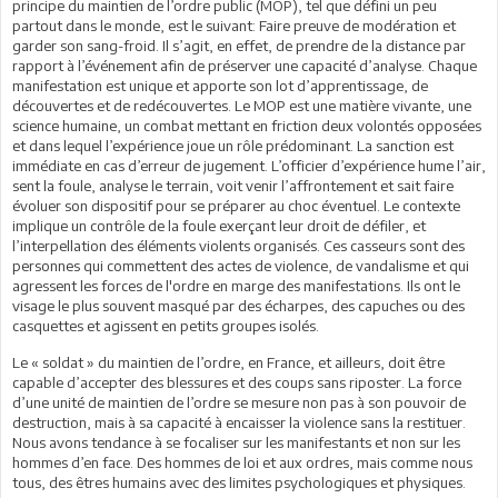
principe du maintien de l’ordre public (MOP), tel que défini un peu
partout dans le monde, est le suivant: Faire preuve de modération et
garder son sang-froid. Il s’agit, en effet, de prendre de la distance par
rapport à l’événement afin de préserver une capacité d’analyse. Chaque
manifestation est unique et apporte son lot d’apprentissage, de
découvertes et de redécouvertes. Le MOP est une matière vivante, une
science humaine, un combat mettant en friction deux volontés opposées
et dans lequel l’expérience joue un rôle prédominant. La sanction est
immédiate en cas d’erreur de jugement. L’officier d’expérience hume l’air,
sent la foule, analyse le terrain, voit venir l’affrontement et sait faire
évoluer son dispositif pour se préparer au choc éventuel. Le contexte
implique un contrôle de la foule exerçant leur droit de défiler, et
l’interpellation des éléments violents organisés. Ces casseurs sont des
personnes qui commettent des actes de violence, de vandalisme et qui
agressent les forces de l'ordre en marge des manifestations. Ils ont le
visage le plus souvent masqué par des écharpes, des capuches ou des
casquettes et agissent en petits groupes isolés.
Le « soldat » du maintien de l’ordre, en France, et ailleurs, doit être
capable d’accepter des blessures et des coups sans riposter. La force
d’une unité de maintien de l’ordre se mesure non pas à son pouvoir de
destruction, mais à sa capacité à encaisser la violence sans la restituer.
Nous avons tendance à se focaliser sur les manifestants et non sur les
hommes d’en face. Des hommes de loi et aux ordres, mais comme nous
tous, des êtres humains avec des limites psychologiques et physiques.