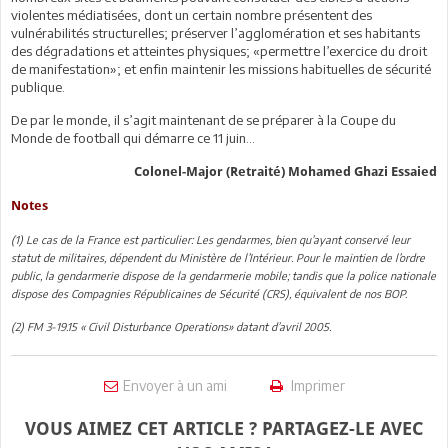
violentes médiatisées, dont un certain nombre présentent des
vulnérabilités structurelles; préserver l’agglomération et ses habitants
des dégradations et atteintes physiques; «permettre l’exercice du droit
de manifestation»; et enfin maintenir les missions habituelles de sécurité
publique.
De par le monde, il s’agit maintenant de se préparer à la Coupe du
Monde de football qui démarre ce 11 juin...
Colonel-Major (Retraité) Mohamed Ghazi Essaied
Notes
(1) Le cas de la France est particulier: Les gendarmes, bien qu’ayant conservé leur
statut de militaires, dépendent du Ministère de l’Intérieur. Pour le maintien de l’ordre
public, la gendarmerie dispose de la gendarmerie mobile; tandis que la police nationale
dispose des Compagnies Républicaines de Sécurité (CRS), équivalent de nos BOP.
(2) FM 3-19.15 « Civil Disturbance Operations» datant d’avril 2005.
Envoyer à un ami
Imprimer
VOUS AIMEZ CET ARTICLE ? PARTAGEZ-LE AVEC