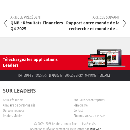
ARTICLE PRÉCÉDENT
ARTICLE SUIVANT
QNB : Résultats Financiers
Rapport entre monde de la
Q4 2025
recherche et monde de ...
Téléchargez les applications
Leaders
PARTENAIRES
DOSSIERS
LEADERS TV
SUCCESS STORY
OPINIONS
TENDANCE
SUR LEADERS
Actualités Tunisie
Annuaire des entreprises
Annuaire de personnalités
Plan du site
Qui sommes nous
Contact
Leaders Mobile
Abonnez-vous au mensuel
© 2009 - 2026 Leaders.com.tn Tous droits réservés.
Conception et Développement du site internet par
Tanit web