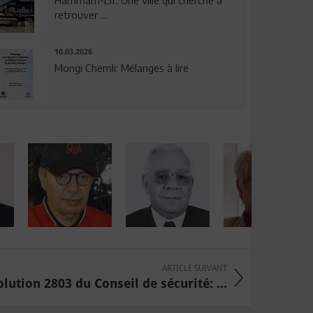
Hammam-Lif: Une ville qui cherche à
retrouver ...
10.03.2026
Mongi Chemli: Mélanges à lire
ARTICLE SUIVANT
olution 2803 du Conseil de sécurité: ...