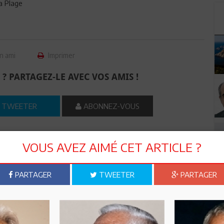
a Plage
n ami
Imprimer
 ? PARTAGEZ-LE AVEC VOS AMIS !
TWEETER
ABONNEZ-VOUS
VOUS AVEZ AIMÉ CET ARTICLE ?
R CET ARTICLE
PARTAGER
TWEETER
PARTAGER
0
Commentaires
Commenter