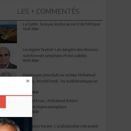
LES + COMMENTÉS
La Galite : le joyau le plus au nord de l'Afrique
12.07.2026
Le régime Tayibat: Les dangers des discours
nutritionnels simplistes et non validés
09.07.2026
Hommages ponctués au recteur Mohamed
Amara, décédé lundi : les mathématiques en
deuil
03.08.2026
Ahmed Friaa - Mohamed Amara:
l’Universitaire exemplaire
04.08.2026
Abdelaziz Kacem: L’arabophobie s’en prend