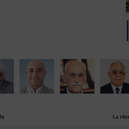
de
La rés