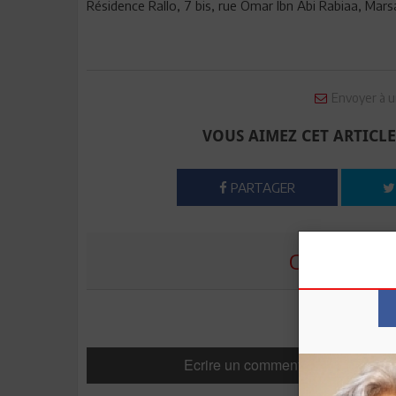
Résidence Rallo, 7 bis, rue Omar Ibn Abi Rabiaa, Mars
Envoyer à u
VOUS AIMEZ CET ARTICLE
PARTAGER
COMMENTE
Ecrire un commentaire