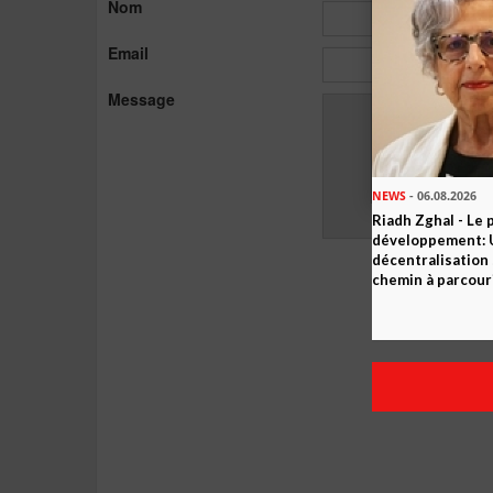
Nom
Email
Message
NEWS
- 06.08.2026
Riadh Zghal - Le 
développement: U
décentralisation 
chemin à parcour