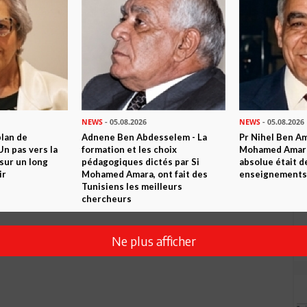
NEWS
- 05.08.2026
NEWS
- 05.08.2026
plan de
Adnene Ben Abdesselem - La
Pr Nihel Ben Am
n pas vers la
formation et les choix
Mohamed Amara:
sur un long
pédagogiques dictés par Si
absolue était d
Envoyer
ir
Mohamed Amara, ont fait des
enseignements 
Tunisiens les meilleurs
chercheurs
Ne plus afficher