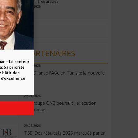
aux chiffres arabes
09.07.2026
PARTENAIRES
ar – Le recteur
04.08.2026
 Sa priorité
OPPO lance l'A6c en Tunisie: la nouvelle
e bâtir des
d’excellence
...
29.07.2026
Le Groupe QNB poursuit l’exécution
rigoureuse ...
29.07.2026
TSB: Des résultats 2025 marqués par un