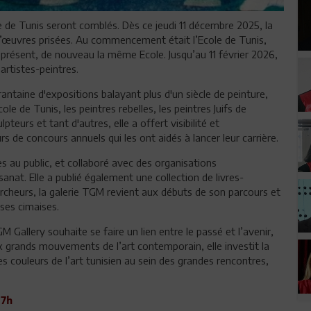
 de Tunis seront comblés. Dès ce jeudi 11 décembre 2025, la
d’œuvres prisées. Au commencement était l’Ecole de Tunis,
t à présent, de nouveau la même Ecole. Jusqu’au 11 février 2026,
artistes-peintres.
ntaine d'expositions balayant plus d'un siècle de peinture,
cole de Tunis, les peintres rebelles, les peintres Juifs de
lpteurs et tant d'autres, elle a offert visibilité et
 de concours annuels qui les ont aidés à lancer leur carrière.
bles au public, et collaboré avec des organisations
isanat. Elle a publié également une collection de livres-
rcheurs, la galerie TGM revient aux débuts de son parcours et
ses cimaises.
allery souhaite se faire un lien entre le passé et l’avenir,
x grands mouvements de l’art contemporain, elle investit la
es couleurs de l’art tunisien au sein des grandes rencontres,
17h