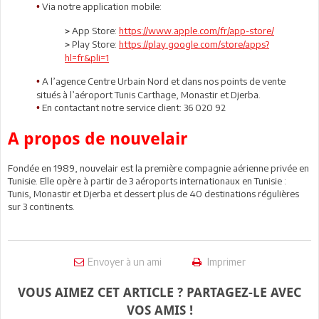
Via notre application mobile:
•
App Store:
https://www.apple.com/fr/app-store/
>
Play Store:
https://play.google.com/store/apps?
>
hl=fr&pli=1
A l’agence Centre Urbain Nord et dans nos points de vente
•
situés à l’aéroport Tunis Carthage, Monastir et Djerba.
En contactant notre service client: 36 020 92
•
A propos de nouvelair
Fondée en 1989, nouvelair est la première compagnie aérienne privée en
Tunisie. Elle opère à partir de 3 aéroports internationaux en Tunisie :
Tunis, Monastir et Djerba et dessert plus de 40 destinations régulières
sur 3 continents.
Envoyer à un ami
Imprimer
VOUS AIMEZ CET ARTICLE ? PARTAGEZ-LE AVEC
VOS AMIS !