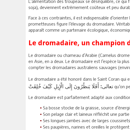
L’alimentation des troupeaux se déséquilibre, ce qui 
soja), deviennent extrêmement coûteux et peu durab
Face à ces contraintes, il est indispensable d’oriente
prometteuses figure l’élevage du dromadaire. Véritable 
apparaît comme un partenaire écologique, économique
Le dromadaire, un champion d
Le dromadaire ou chameau d’Arabie (Camelus dromedar
en Asie, en a deux. Le dromadaire est l’espèce la plu
compter les dromadaires australiens sauvages (environ
Le dromadaire a été honoré dans le Saint Coran qui en
تعالى: أَفَلَا يَنظُرُونَ إِلَى الْإِبِلِ كَيْفَ خُلِقَتْ
qu’on pe
Le dromadaire est parfaitement adapté aux conditions
Sa bosse stocke de la graisse, source d’énerg
•
Son pelage clair et laineux réfléchit une parti
•
Ses longues jambes avec de larges coussinets pl
•
Ses paupières, narines et oreilles le protègent
•