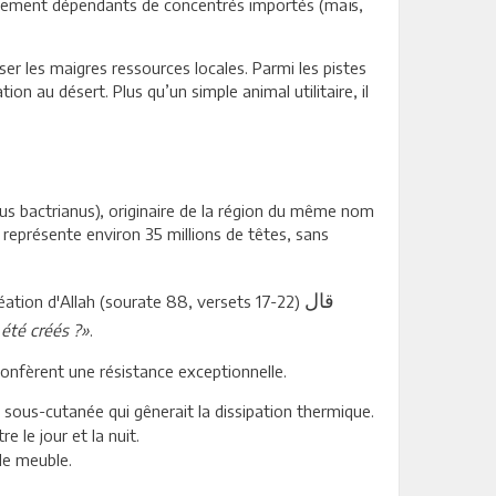
fortement dépendants de concentrés importés (maïs,
ser les maigres ressources locales. Parmi les pistes
on au désert. Plus qu’un simple animal utilitaire, il
s bactrianus), originaire de la région du même nom
 représente environ 35 millions de têtes, sans
قال
éation d'Allah (sourate 88, versets 17-22)
été créés ?»
.
onfèrent une résistance exceptionnelle.
 sous-cutanée qui gênerait la dissipation thermique.
 le jour et la nuit.
ble meuble.