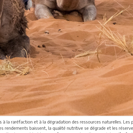
és à la raréfaction et à la dégradation des ressources naturelles. Les
 les rendements baissent, la qualité nutritive se dégrade et les réserv