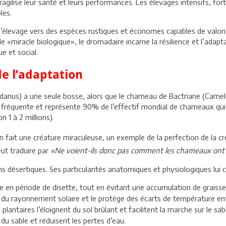
fragilise leur santé et leurs performances. Les élevages intensifs, 
les.
r l’élevage vers des espèces rustiques et économes capables de valori
«miracle biologique», le dromadaire incarne la résilience et l’adaptati
 et social.
e l’adaptation
ius) a une seule bosse, alors que le chameau de Bactriane (Camelu
s fréquente et représente 90% de l’effectif mondial de chameaux qui
 1 à 2 millions).
 fait une créature miraculeuse, un exemple de la perfection de la cr
ut traduire par
«Ne voient-ils donc pas comment les chameaux ont 
 désertiques. Ses particularités anatomiques et physiologiques lui c
ie en période de disette, tout en évitant une accumulation de graisse
e du rayonnement solaire et le protège des écarts de température entre
antaires l’éloignent du sol brûlant et facilitent la marche sur le sa
 du sable et réduisent les pertes d’eau.