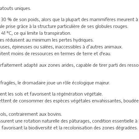
 atouts uniques.
’à 30 % de son poids, alors que la plupart des mammifères meurent à
ule prise grâce à la structure particulière de ses globules rouges.
1 °C, ce qui limite la transpiration.
es réduisent au minimum les pertes hydriques.
reuses, épineuses ou salées, inaccessibles à d’autres animaux.
itent moins de ressources en termes de terre et d'eau.
rfaitement adapté aux zones arides, capable de tirer parti des resso
fragiles, le dromadaire joue un rôle écologique majeur.
ent les sols et favorisent la régénération végétale.
mettent de consommer des espèces végétales envahissantes, boudées p
ols, contrairement aux bovins.
urent une rotation naturelle des pâturages, condition essentielle à 
, favorisant la biodiversité et la recolonisation des zones dégradées.