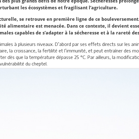
 des plus grands défis de notre époque. Sécheresses prolongée
rturbant les écosystèmes et fragilisant l’agriculture.
ucturelle, se retrouve en première ligne de ce bouleversement.
ité alimentaire est menacée. Dans ce contexte, il devient es
imales capables de s’adapter à la sécheresse et à la rareté de
males à plusieurs niveaux. D’abord par ses effets directs sur les 
e, la croissance, la fertilité et l’immunité, et peut entraîner des mo
er dès que la température dépasse 25 °C. Par ailleurs, la modificati
vulnérabilité du cheptel.