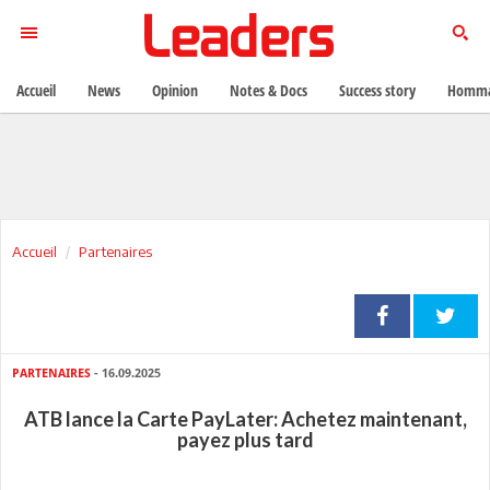
Accueil
News
Opinion
Notes & Docs
Success story
Homma
Accueil
Partenaires
PARTENAIRES
- 16.09.2025
ATB lance la Carte PayLater: Achetez maintenant,
payez plus tard