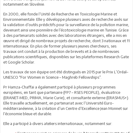
notamment en Slovénie.
En 2000, elle fonde l’Unité de Recherche en Toxicologie Marine et
Environnementale. Elle y développe plusieurs axes de recherche axés sur
la validation d’outils prédictifs pour la surveillance de la pollution marine,
devenant ainsi une pionnière de l’écotoxicologie marine en Tunisie. Grâce
à des partenariats solides avec des laboratoires étrangers, elle a mis en
œuvre et dirigé de nombreux projets de recherche, dont 3 nationaux et 11
internationaux. En plus de former plusieurs jeunes chercheurs, ses
travaux ont conduit à la production de brevets et à de nombreuses
publications scientifiques, disponibles sur les plateformes Research Gate
et Google Scholar.
Les travaux de son équipe ont été distingués en 2015 par le Prix L’Oréal–
UNESCO “For Women in Science – Maghreb Fellowships”.
Pr Hamza-Chaffai a également participé à plusieurs programmes
européens, en tant que partenaire (FP7 – RSES PEOPLE), évaluatrice
(ERANET-MED, PRIMA, Marie Curie), et consultante externe (ERASMUS+).
Elle travaille actuellement, en partenariat avec l’Université Euro-
méditerranéenne, à la création d’un Centre d’Excellence Jean Monnet sur
l’économie bleue et durable.
Elle a participé à divers ateliers internationaux, notamment sur: