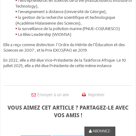
l’entrepreneuriat en sciences de la vie (Massachusetts Institute of
•
Technology),
l’enseignement à distance (Université de Géorgie),
•
la gestion de la recherche scientifique et technologique
•
(Académie Malaisienne des Sciences),
la surveillance de la pollution marine (PNUE–COI/UNESCO).
•
Le Bleu Leadership (WIOMSA)
•
Elle a reçu comme distinction: l’Ordre du Mérite de l’Éducation et des
Sciences en 2007 ; et le Prix EXCO/FAO en 2019.
En 2022, elle a été élue Vice-Présidente de la Taskforce Afrique. Le 10
juillet 2025, elle a été élue Présidente de cette même instance.
Envoyer à un ami
Imprimer
VOUS AIMEZ CET ARTICLE ? PARTAGEZ-LE AVEC
VOS AMIS !
ABONNEZ-