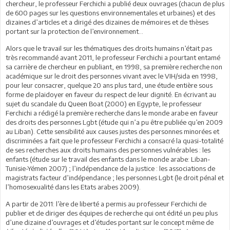
chercheur, le professeur Ferchichi a publié deux ouvrages (chacun de plus
de 600 pages sur les questions environnementales et urbaines) et des
dizaines d’articles et a dirigé des dizaines de mémoires et de thèses
portant sur la protection de l’environnement…
Alors que le travail sur les thématiques des droits humains n’était pas
très recommandé avant 2011, le professeur Ferchichi a pourtant entamé
sa carrière de chercheur en publiant, en 1998, sa première recherche non
académique sur le droit des personnes vivant avec le VIH/sida en 1998,
pour leur consacrer, quelque 20 ans plus tard, une étude entière sous
forme de plaidoyer en faveur du respect de leur dignité. En écrivant au
sujet du scandale du Queen Boat (2000) en Egypte, le professeur
Ferchichi a rédigé la première recherche dans le monde arabe en faveur
des droits des personnes Lgbt (étude qui n’a pu être publiée qu’en 2009
au Liban). Cette sensibilité aux causes justes des personnes minorées et
discriminées a fait que le professeur Ferchichi a consacré la quasi-totalité
de ses recherches aux droits humains des personnes vulnérables : les
enfants (étude sur le travail des enfants dans le monde arabe: Liban-
Tunisie-Yémen 2007) ; l’indépendance de la justice : les associations de
magistrats facteur d’indépendance ; les personnes Lgbt (le droit pénal et
l’homosexualité dans les Etats arabes 2009).
A partir de 2011: l’ère de liberté a permis au professeur Ferchichi de
publier et de diriger des équipes de recherche qui ont édité un peu plus
d’une dizaine d’ouvrages et d’études portant sur le concept même de