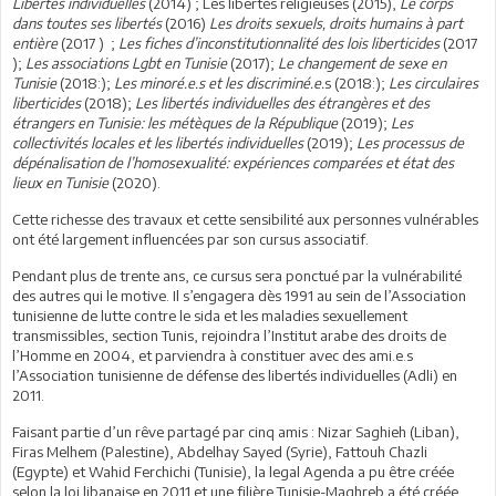
Libertés individuelles
(2014) ; Les libertés religieuses (2015),
Le corps
dans toutes ses libertés
(2016)
Les droits sexuels, droits humains à part
entière
(2017 ) ;
Les fiches d’inconstitutionnalité des lois liberticides
(2017
);
Les associations Lgbt en Tunisie
(2017);
Le changement de sexe en
Tunisie
(2018:);
Les minoré.e.s et les discriminé.e.
s (2018:);
Les circulaires
liberticides
(2018);
Les libertés individuelles des étrangères et des
étrangers en Tunisie: les métèques de la République
(2019);
Les
collectivités locales et les libertés individuelles
(2019);
Les processus de
dépénalisation de l’homosexualité: expériences comparées et état des
lieux en Tunisie
(2020).
Cette richesse des travaux et cette sensibilité aux personnes vulnérables
ont été largement influencées par son cursus associatif.
Pendant plus de trente ans, ce cursus sera ponctué par la vulnérabilité
des autres qui le motive. Il s’engagera dès 1991 au sein de l’Association
tunisienne de lutte contre le sida et les maladies sexuellement
transmissibles, section Tunis, rejoindra l’Institut arabe des droits de
l’Homme en 2004, et parviendra à constituer avec des ami.e.s
l’Association tunisienne de défense des libertés individuelles (Adli) en
2011.
Faisant partie d’un rêve partagé par cinq amis : Nizar Saghieh (Liban),
Firas Melhem (Palestine), Abdelhay Sayed (Syrie), Fattouh Chazli
(Egypte) et Wahid Ferchichi (Tunisie), la legal Agenda a pu être créée
selon la loi libanaise en 2011 et une filière Tunisie-Maghreb a été créée