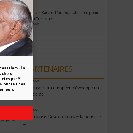
Abdelaziz Kacem: L’arabophobie s’en prend
aux chiffres arabes
09.07.2026
PARTENAIRES
esselem - La
s choix
ctés par Si
06.08.2026
 ont fait des
Un consortium européen développe un
eilleurs
modèle de ...
04.08.2026
OPPO lance l'A6c en Tunisie: la nouvelle
...