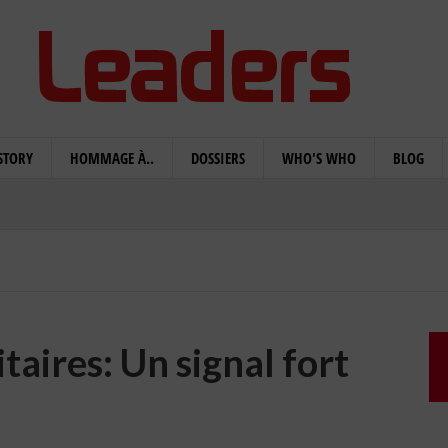
STORY
HOMMAGE À..
DOSSIERS
WHO'S WHO
BLOG
taires: Un signal fort