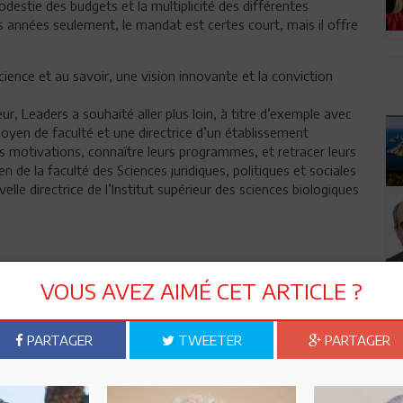
destie des budgets et la multiplicité des différentes
s années seulement, le mandat est certes court, mais il offre
cience et au savoir, une vision innovante et la conviction
, Leaders a souhaité aller plus loin, à titre d’exemple avec
oyen de faculté et une directrice d’un établissement
rs motivations, connaître leurs programmes, et retracer leurs
n de la faculté des Sciences juridiques, politiques et sociales
lle directrice de l’Institut supérieur des sciences biologiques
diques, politiques et sociales de Tunis: Pour que cette Ecole
VOUS AVEZ AIMÉ CET ARTICLE ?
PARTAGER
TWEETER
PARTAGER
sement dans l’épuisement !
les de Tunis: Axes du programme pour le décanat 2024-2027