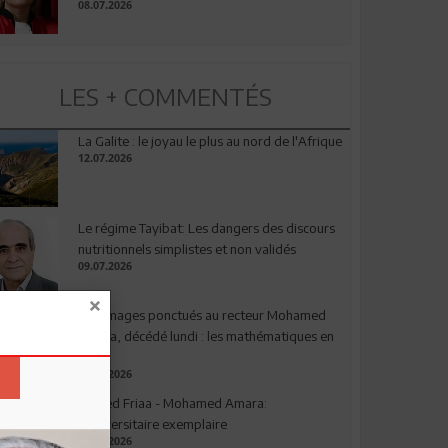
08.07.2026
LES + COMMENTÉS
La Galite : le joyau le plus au nord de l'Afrique
12.07.2026
Le régime Tayibat: Les dangers des discours
nutritionnels simplistes et non validés
09.07.2026
Hommages ponctués au recteur Mohamed
Amara, décédé lundi : les mathématiques en
deuil
03.08.2026
Ahmed Friaa - Mohamed Amara:
l’Universitaire exemplaire
04.08.2026