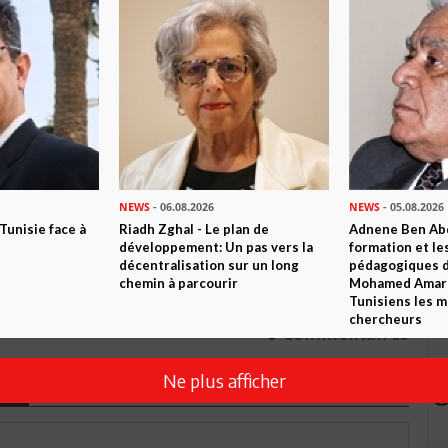
n ami
Imprimer
 ? PARTAGEZ-LE AVEC VOS AMIS !
TWEETER
ABONNEZ-VOUS
NEWS
- 06.08.2026
NEWS
- 05.08.2026
 Tunisie face à
Riadh Zghal - Le plan de
Adnene Ben Abd
développement: Un pas vers la
formation et le
R CET ARTICLE
décentralisation sur un long
pédagogiques di
chemin à parcourir
Mohamed Amara,
Tunisiens les m
chercheurs
0
Commentaires
Ne plus afficher
Commenter