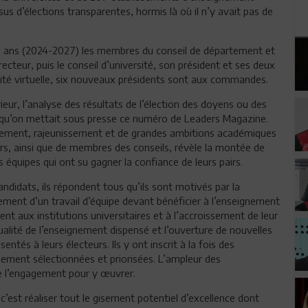
ssus d’élections transparentes, hormis là où il n’y avait pas de
is ans (2024-2027) les membres du conseil de département et
irecteur, puis le conseil d’université, son président et ses deux
ersité virtuelle, six nouveaux présidents sont aux commandes.
r, l’analyse des résultats de l’élection des doyens ou des
lors qu’on mettait sous presse ce numéro de Leaders Magazine.
llement, rajeunissement et de grandes ambitions académiques
rs, ainsi que de membres des conseils, révèle la montée de
équipes qui ont su gagner la confiance de leurs pairs.
didats, ils répondent tous qu’ils sont motivés par la
ment d’un travail d’équipe devant bénéficier à l’enseignement
ent aux institutions universitaires et à l’accroissement de leur
alité de l’enseignement dispensé et l’ouverture de nouvelles
és à leurs électeurs. Ils y ont inscrit à la fois des
ement sélectionnées et priorisées. L’ampleur des
de l’engagement pour y œuvrer.
c’est réaliser tout le gisement potentiel d’excellence dont