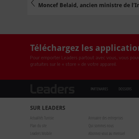
Moncef Belaid, ancien ministre de l’In
Téléchargez les applicati
Pour emporter Leaders partout avec vous, vous pouv
gratuites sur le « store » de votre appareil.
PARTENAIRES
DOSSIERS
SUR LEADERS
Actualités Tunisie
Annuaire des entreprises
Plan du site
Qui sommes nous
Leaders Mobile
Abonnez-vous au mensuel