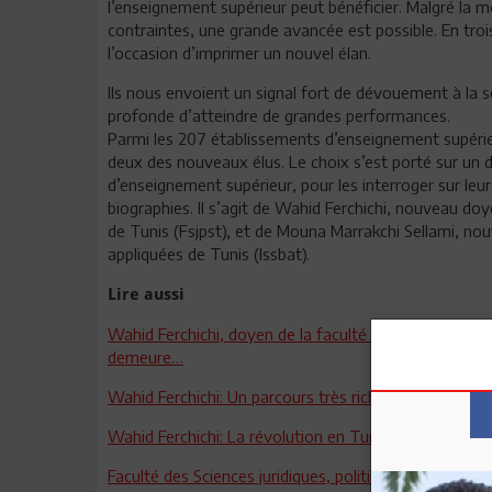
l’enseignement supérieur peut bénéficier. Malgré la mo
contraintes, une grande avancée est possible. En troi
l’occasion d’imprimer un nouvel élan.
Ils nous envoient un signal fort de dévouement à la s
profonde d’atteindre de grandes performances.
Parmi les 207 établissements d’enseignement supérieur
deux des nouveaux élus. Le choix s’est porté sur un d
d’enseignement supérieur, pour les interroger sur leu
biographies. Il s’agit de Wahid Ferchichi, nouveau doye
de Tunis (Fsjpst), et de Mouna Marrakchi Sellami, nouve
appliquées de Tunis (Issbat).
Lire aussi
Wahid Ferchichi, doyen de la faculté des Sciences juri
demeure…
Wahid Ferchichi: Un parcours très riche
Wahid Ferchichi: La révolution en Tunisie, l’épanouis
Faculté des Sciences juridiques, politiques et socia