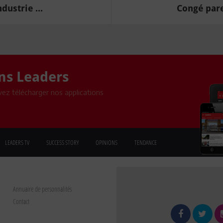
dustrie ...
Congé paren
ons Leaders
ez télécharger nos applications
LEADERS TV
SUCCESS STORY
OPINIONS
TENDANCE
Annuaire de personnalités
Contact