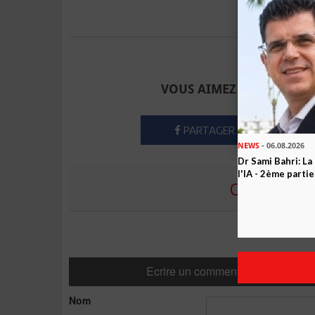
Envoyer à u
VOUS AIMEZ CET ARTICLE
PARTAGER
NEWS
- 06.08.2026
Dr Sami Bahri: La
l'IA - 2ème partie
COMMENTE
Ecrire un commentaire
Nom