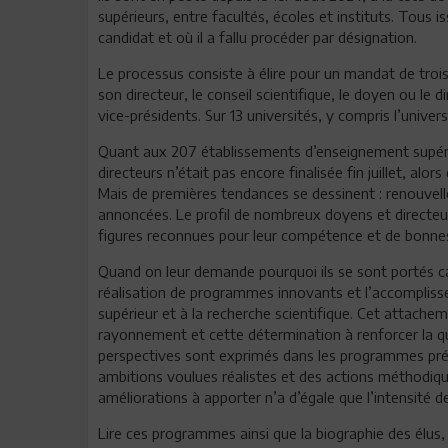
supérieurs, entre facultés, écoles et instituts. Tous i
candidat et où il a fallu procéder par désignation.
Le processus consiste à élire pour un mandat de tro
son directeur, le conseil scientifique, le doyen ou le d
vice-présidents. Sur 13 universités, y compris l’univ
Quant aux 207 établissements d’enseignement supérieu
directeurs n’était pas encore finalisée fin juillet, a
Mais de premières tendances se dessinent : renouve
annoncées. Le profil de nombreux doyens et directeu
figures reconnues pour leur compétence et de bonnes 
Quand on leur demande pourquoi ils se sont portés can
réalisation de programmes innovants et l’accomplisse
supérieur et à la recherche scientifique. Cet attachem
rayonnement et cette détermination à renforcer la qu
perspectives sont exprimés dans les programmes présent
ambitions voulues réalistes et des actions méthodiqu
améliorations à apporter n’a d’égale que l’intensité 
Lire ces programmes ainsi que la biographie des élus, 