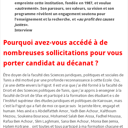
empreinte cette institution, fondée en 1987, et voulue
«autrement».
Son parcours, ses valeurs, sa vision et son
programme révèlent un engagement soutenu pour
l’enseignement et la recherche, et
«au profit des causes
justes»
.
Interview
Pourquoi avez-vous accédé à de
nombreuses sollicitations pour vous
porter candidat au décanat ?
Être doyen de la faculté des Sciences juridiques, politiques et sociales de
Tunis a été motivé par une profonde reconnaissance à cette Ecole. Oui,
j’ai une dette envers la Fsjpst. Il est vrai que j’ai été formé à la faculté de
Droit et des Sciences politiques de Tunis, que j’ai appris à enseigner à la
faculté de Droit de Sfax et participé à la formation des étudiant.e.s de
l’Institut supérieur des études juridiques et politiques de Kairouan, mais
c’est la Fsjpst qui a fait de moi ce que je suis : le juriste libre, engagé et
humain. Mes ainé.e.s Abdelfatteh Amor, Yadh Ben Achour, Kalthoum
Meziou, Soukeina Bouraoui, Mohamed Salah Ben Aissa, Fadhel Moussa,
Rafaa Ben Achour, Slim Laghmani, Sana Ben Achour, Monia Ben Jemia,
Hatem Kotrane… ont toutes et tous participé à ma formation chacune et