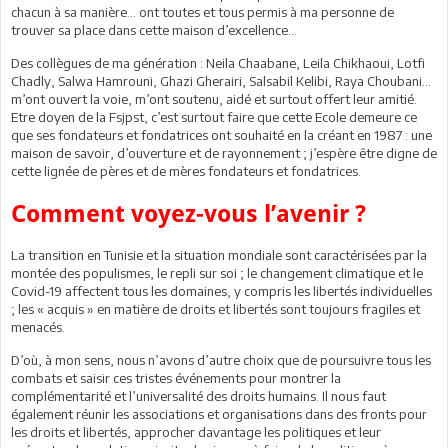
chacun à sa manière… ont toutes et tous permis à ma personne de
trouver sa place dans cette maison d’excellence…
Des collègues de ma génération : Neila Chaabane, Leila Chikhaoui, Lotfi
Chadly, Salwa Hamrouni, Ghazi Gherairi, Salsabil Kelibi, Raya Choubani...
m’ont ouvert la voie, m’ont soutenu, aidé et surtout offert leur amitié.
Etre doyen de la Fsjpst, c’est surtout faire que cette Ecole demeure ce
que ses fondateurs et fondatrices ont souhaité en la créant en 1987 : une
maison de savoir, d’ouverture et de rayonnement ; j’espère être digne de
cette lignée de pères et de mères fondateurs et fondatrices.
Comment voyez-vous l’avenir ?
La transition en Tunisie et la situation mondiale sont caractérisées par la
montée des populismes, le repli sur soi ; le changement climatique et le
Covid-19 affectent tous les domaines, y compris les libertés individuelles
; les « acquis » en matière de droits et libertés sont toujours fragiles et
menacés.
D’où, à mon sens, nous n’avons d’autre choix que de poursuivre tous les
combats et saisir ces tristes événements pour montrer la
complémentarité et l’universalité des droits humains. Il nous faut
également réunir les associations et organisations dans des fronts pour
les droits et libertés, approcher davantage les politiques et leur