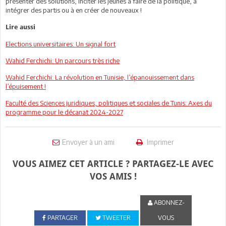
présenter des solutions, inciter les jeunes à faire de la politique, à
intégrer des partis ou à en créer de nouveaux !
Lire aussi
Elections universitaires: Un signal fort
Wahid Ferchichi: Un parcours très riche
Wahid Ferchichi: La révolution en Tunisie, l’épanouissement dans
l’épuisement !
Faculté des Sciences juridiques, politiques et sociales de Tunis: Axes du
programme pour le décanat 2024-2027
Envoyer à un ami
Imprimer
VOUS AIMEZ CET ARTICLE ? PARTAGEZ-LE AVEC
VOS AMIS !
ABONNEZ-
PARTAGER
TWEETER
VOUS