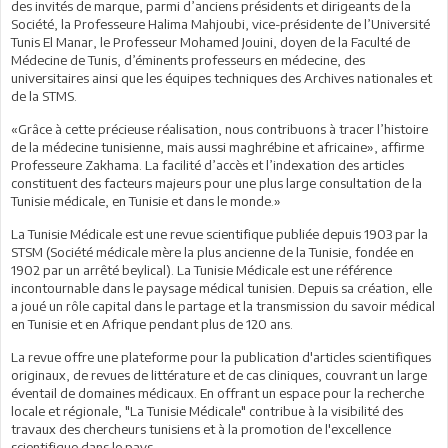
des invités de marque, parmi d’anciens présidents et dirigeants de la
Société, la Professeure Halima Mahjoubi, vice-présidente de l’Université
Tunis El Manar, le Professeur Mohamed Jouini, doyen de la Faculté de
Médecine de Tunis, d’éminents professeurs en médecine, des
universitaires ainsi que les équipes techniques des Archives nationales et
de la STMS.
«Grâce à cette précieuse réalisation, nous contribuons à tracer l’histoire
de la médecine tunisienne, mais aussi maghrébine et africaine», affirme
Professeure Zakhama. La facilité d’accès et l’indexation des articles
constituent des facteurs majeurs pour une plus large consultation de la
Tunisie médicale, en Tunisie et dans le monde.»
La Tunisie Médicale est une revue scientifique publiée depuis 1903 par la
STSM (Société médicale mère la plus ancienne de la Tunisie, fondée en
1902 par un arrêté beylical). La Tunisie Médicale est une référence
incontournable dans le paysage médical tunisien. Depuis sa création, elle
a joué un rôle capital dans le partage et la transmission du savoir médical
en Tunisie et en Afrique pendant plus de 120 ans.
La revue offre une plateforme pour la publication d'articles scientifiques
originaux, de revues de littérature et de cas cliniques, couvrant un large
éventail de domaines médicaux. En offrant un espace pour la recherche
locale et régionale, "La Tunisie Médicale" contribue à la visibilité des
travaux des chercheurs tunisiens et à la promotion de l'excellence
scientifique dans le pays.