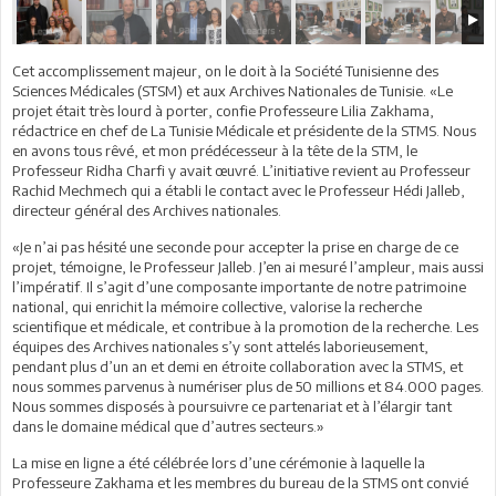
Cet accomplissement majeur, on le doit à la Société Tunisienne des
Sciences Médicales (STSM) et aux Archives Nationales de Tunisie. «Le
projet était très lourd à porter, confie Professeure Lilia Zakhama,
rédactrice en chef de La Tunisie Médicale et présidente de la STMS. Nous
en avons tous rêvé, et mon prédécesseur à la tête de la STM, le
Professeur Ridha Charfi y avait œuvré. L’initiative revient au Professeur
Rachid Mechmech qui a établi le contact avec le Professeur Hédi Jalleb,
directeur général des Archives nationales.
«Je n’ai pas hésité une seconde pour accepter la prise en charge de ce
projet, témoigne, le Professeur Jalleb. J’en ai mesuré l’ampleur, mais aussi
l’impératif. Il s’agit d’une composante importante de notre patrimoine
national, qui enrichit la mémoire collective, valorise la recherche
scientifique et médicale, et contribue à la promotion de la recherche. Les
équipes des Archives nationales s’y sont attelés laborieusement,
pendant plus d’un an et demi en étroite collaboration avec la STMS, et
nous sommes parvenus à numériser plus de 50 millions et 84.000 pages.
Nous sommes disposés à poursuivre ce partenariat et à l’élargir tant
dans le domaine médical que d’autres secteurs.»
La mise en ligne a été célébrée lors d’une cérémonie à laquelle la
Professeure Zakhama et les membres du bureau de la STMS ont convié