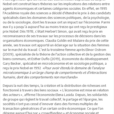
Nobel ont construit leurs théories sur les implications des relations entre
agents économiques et certaines catégories sociales. En effet, en 1995
l'Académie royale des sciences a décidé d'étendre le prix à des candidats
spécialisés dans les domaines des sciences politiques, de la psychologie,
ou de la sociologie, dont les travaux ont un impact sur l'économie. Parmi
eux il y a jusqu’à aujourd’hui au moins treize qui ont reçu le prestigieux
prix Nobel. Dès 1978, c’était Herbert Simon, qui avait reçu le prix en
reconnaissance de ses travaux sur les processus de décisions dans les
organisations économiques. Claudia Goldin est titulaire du prix de cette
année, ses travaux ont apporté un éclairage sur la situation des femmes
sur le marché du travail. C’est la troisième femme après Elinor Ostrom
(2009), spécialiste de la théorie de l'action collective et de la gestion des
biens communs, et Esther Duflo (2019), économiste du développement.
Gary Becker, spécialisé en microéconomie et en sociologie politique, a
reçu le prix Nobel en 1992
«Pour avoir étendu le domaine de l'analyse
microéconomique à un large champ de comportements et d'interactions
humains, dont des comportements non marchands»
.
Depuis la nuit des temps, la création et la distribution de richesses ont
fonctionné à travers des liens sociaux. « L’économie est mise en relation
des acteurs », affirme l’économiste Elena Lasida. Depuis, les solidarités
de groupe qui règlent le travail collectif, le partage et l’épargne, les
sociétés n’ont pas cessé d’innover dans des formes multiples de
transaction génératrices d’un certain ordre économique. Ce que l’on
désigne aujourd’hui par « crowdfunding » et économie sociale et