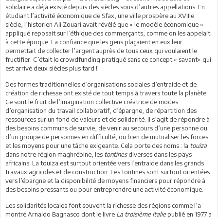
solidaire a déjà existé depuis des siècles sous d’autres appellations. En
étudiant l’activité économique de Sfax, une ville prospère au XVIIIe
siècle, l’historien Ali Zouari avait révélé que « le modèle économique »
appliqué reposait sur l’éthique des commerçants, comme on les appelait
à cette époque. La confiance que les gens plaçaient en eux leur
permettait de collecter l’argent auprès de tous ceux qui voulaient le
fructifier. C’était le crowdfunding pratiqué sans ce concept « savant» qui
est arrivé deux siècles plus tard !.
Des formes traditionnelles d’organisations sociales d’entraide et de
création de richesse ont existé de tout temps à travers toute la planète.
Ce sont le fruit de l’imagination collective créatrice de modes
d’organisation du travail collaboratif, d’épargne, de répartition des
ressources sur un fond de valeurs et de solidarité. Il s’agit de répondre à
des besoins communs de survie, de venir au secours d’une personne ou
d’un groupe de personnes en difficulté, ou bien de mutualiser les forces
et les moyens pour une tâche exigeante. Cela porte des noms : la
touiza
dans notre région maghrébine, les
tontines
diverses dans les pays
africains. La touiza est surtout orientée vers l’entraide dans les grands
travaux agricoles et de construction. Les tontines sont surtout orientées
vers l’épargne et la disponibilité de moyens financiers pour répondre à
des besoins pressants ou pour entreprendre une activité économique.
Les solidarités locales font souvent la richesse des régions comme l’a
montré Arnaldo Bagnasco dont le livre
La troisième Italie
publié en 1977 a