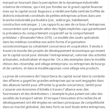
marqué un tournant dans la perception de la dynamique industrielle
créatrice de richesse, qui n’est pas fondée sur le grand capital financier
mais sur le capital social. Bagnasco a révélé une Italie centrale truffée de
districts industriels constitués de petites entreprises actives dans une
branche industrielle particulière (cuir, sidérurgie, habillement,
construction mécanique…). Les rapports au sein de ce tissu d’entreprises
concurrentes sont organisés selon des règles implicites «qui garantissent
la prévalence du comportement coopératif sur le comportement
prédateur.» (Emanuele Felice 2015). Le modèle des souks spécialisés
dans les médinas constitue une autre forme d’organisation
socioéconomique où cohabitent concurrence et coopération. Il existe à
travers le monde des projets de développement économique qui misent
sur le capital social pour stimuler l’entrepreneuriat, valoriser des activités
artisanales, industrialiser et exporter. On a des exemples dans le modèle
chinois des «township and village enterprises» ou entreprises de bourgs
et de cantons, et dans le modèle japonais «one village one product».
La prise de conscience de l’importance du capital social dans la conduite
des affaires a gagné les grandes entreprises qui se sont engagées dans
des alliances tantôt pour affronter la grande concurrence, tantôt pour
s’assurer une économie d’échelle à travers l’alliance avec des
fournisseurs et des distributeurs. L’exemple le plus patent est celui des
sociétés de transport aérien. Et lorsque l’innovation et la recherche et
développement ont été érigées en vecteurs principaux de compétitivité
dans un marché globalisé, des liens forts se sont tissés entre entreprises,