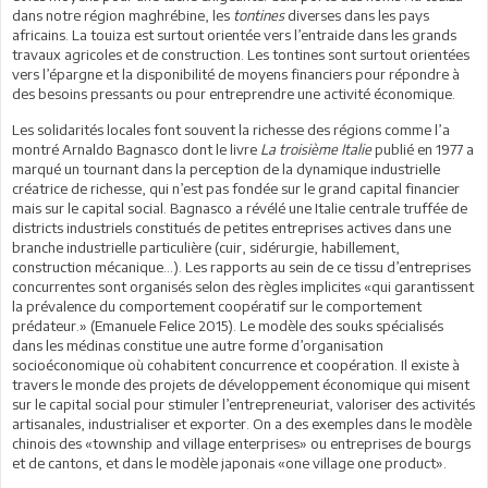
dans notre région maghrébine, les
tontines
diverses dans les pays
africains. La touiza est surtout orientée vers l’entraide dans les grands
travaux agricoles et de construction. Les tontines sont surtout orientées
vers l’épargne et la disponibilité de moyens financiers pour répondre à
des besoins pressants ou pour entreprendre une activité économique.
Les solidarités locales font souvent la richesse des régions comme l’a
montré Arnaldo Bagnasco dont le livre
La troisième Italie
publié en 1977 a
marqué un tournant dans la perception de la dynamique industrielle
créatrice de richesse, qui n’est pas fondée sur le grand capital financier
mais sur le capital social. Bagnasco a révélé une Italie centrale truffée de
districts industriels constitués de petites entreprises actives dans une
branche industrielle particulière (cuir, sidérurgie, habillement,
construction mécanique…). Les rapports au sein de ce tissu d’entreprises
concurrentes sont organisés selon des règles implicites «qui garantissent
la prévalence du comportement coopératif sur le comportement
prédateur.» (Emanuele Felice 2015). Le modèle des souks spécialisés
dans les médinas constitue une autre forme d’organisation
socioéconomique où cohabitent concurrence et coopération. Il existe à
travers le monde des projets de développement économique qui misent
sur le capital social pour stimuler l’entrepreneuriat, valoriser des activités
artisanales, industrialiser et exporter. On a des exemples dans le modèle
chinois des «township and village enterprises» ou entreprises de bourgs
et de cantons, et dans le modèle japonais «one village one product».