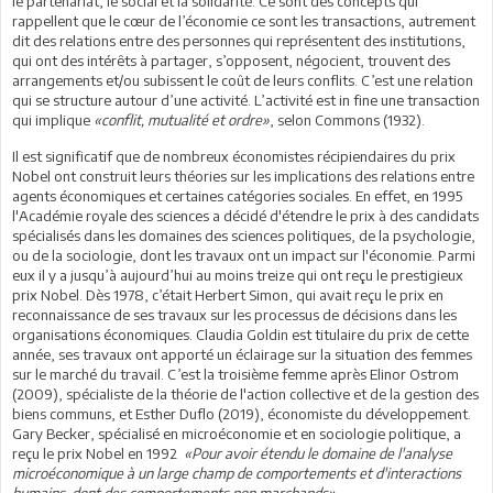
le partenariat, le social et la solidarité. Ce sont des concepts qui
rappellent que le cœur de l’économie ce sont les transactions, autrement
dit des relations entre des personnes qui représentent des institutions,
qui ont des intérêts à partager, s’opposent, négocient, trouvent des
arrangements et/ou subissent le coût de leurs conflits. C’est une relation
qui se structure autour d’une activité. L’activité est in fine une transaction
qui implique
«conflit, mutualité et ordre»
, selon Commons (1932).
Il est significatif que de nombreux économistes récipiendaires du prix
Nobel ont construit leurs théories sur les implications des relations entre
agents économiques et certaines catégories sociales. En effet, en 1995
l'Académie royale des sciences a décidé d'étendre le prix à des candidats
spécialisés dans les domaines des sciences politiques, de la psychologie,
ou de la sociologie, dont les travaux ont un impact sur l'économie. Parmi
eux il y a jusqu’à aujourd’hui au moins treize qui ont reçu le prestigieux
prix Nobel. Dès 1978, c’était Herbert Simon, qui avait reçu le prix en
reconnaissance de ses travaux sur les processus de décisions dans les
organisations économiques. Claudia Goldin est titulaire du prix de cette
année, ses travaux ont apporté un éclairage sur la situation des femmes
sur le marché du travail. C’est la troisième femme après Elinor Ostrom
(2009), spécialiste de la théorie de l'action collective et de la gestion des
biens communs, et Esther Duflo (2019), économiste du développement.
Gary Becker, spécialisé en microéconomie et en sociologie politique, a
reçu le prix Nobel en 1992
«Pour avoir étendu le domaine de l'analyse
microéconomique à un large champ de comportements et d'interactions
humains, dont des comportements non marchands»
.