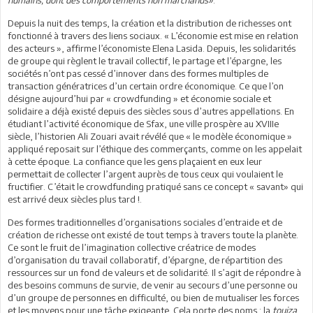
Depuis la nuit des temps, la création et la distribution de richesses ont
fonctionné à travers des liens sociaux. « L’économie est mise en relation
des acteurs », affirme l’économiste Elena Lasida. Depuis, les solidarités
de groupe qui règlent le travail collectif, le partage et l’épargne, les
sociétés n’ont pas cessé d’innover dans des formes multiples de
transaction génératrices d’un certain ordre économique. Ce que l’on
désigne aujourd’hui par « crowdfunding » et économie sociale et
solidaire a déjà existé depuis des siècles sous d’autres appellations. En
étudiant l’activité économique de Sfax, une ville prospère au XVIIIe
siècle, l’historien Ali Zouari avait révélé que « le modèle économique »
appliqué reposait sur l’éthique des commerçants, comme on les appelait
à cette époque. La confiance que les gens plaçaient en eux leur
permettait de collecter l’argent auprès de tous ceux qui voulaient le
fructifier. C’était le crowdfunding pratiqué sans ce concept « savant» qui
est arrivé deux siècles plus tard !.
Des formes traditionnelles d’organisations sociales d’entraide et de
création de richesse ont existé de tout temps à travers toute la planète.
Ce sont le fruit de l’imagination collective créatrice de modes
d’organisation du travail collaboratif, d’épargne, de répartition des
ressources sur un fond de valeurs et de solidarité. Il s’agit de répondre à
des besoins communs de survie, de venir au secours d’une personne ou
d’un groupe de personnes en difficulté, ou bien de mutualiser les forces
et les moyens pour une tâche exigeante. Cela porte des noms : la
touiza