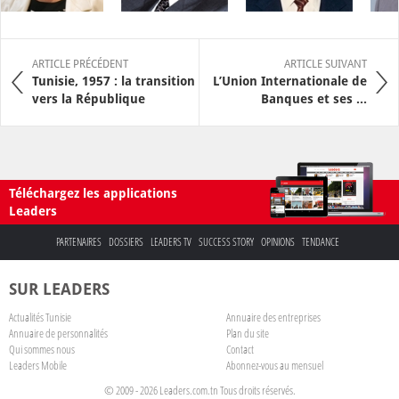
ARTICLE PRÉCÉDENT
ARTICLE SUIVANT
Tunisie, 1957 : la transition
L’Union Internationale de
vers la République
Banques et ses ...
Téléchargez les applications
Leaders
PARTENAIRES
DOSSIERS
LEADERS TV
SUCCESS STORY
OPINIONS
TENDANCE
SUR LEADERS
Actualités Tunisie
Annuaire des entreprises
Annuaire de personnalités
Plan du site
Qui sommes nous
Contact
Leaders Mobile
Abonnez-vous au mensuel
© 2009 - 2026 Leaders.com.tn Tous droits réservés.