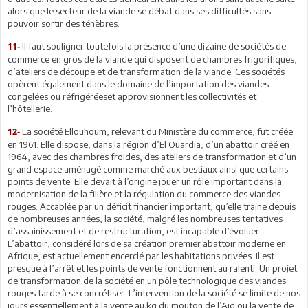
alors que le secteur de la viande se débat dans ses difficultés sans
pouvoir sortir des ténèbres.
Il faut souligner toutefois la présence d’une dizaine de sociétés de
11-
commerce en gros de la viande qui disposent de chambres frigorifiques,
d’ateliers de découpe et de transformation de la viande. Ces sociétés
opèrent également dans le domaine de l’importation des viandes
congelées ou réfrigéréeset approvisionnent les collectivités et
l’hôtellerie.
La société Ellouhoum, relevant du Ministère du commerce, fut créée
12-
en 1961. Elle dispose, dans la région d’El Ouardia, d’un abattoir créé en
1964, avec des chambres froides, des ateliers de transformation et d’un
grand espace aménagé comme marché aux bestiaux ainsi que certains
points de vente. Elle devait à l’origine jouer un rôle important dans la
modernisation de la filière et la régulation du commerce des viandes
rouges. Accablée par un déficit financier important, qu’elle traine depuis
de nombreuses années, la société, malgré les nombreuses tentatives
d’assainissement et de restructuration, est incapable d’évoluer.
L’abattoir, considéré lors de sa création premier abattoir moderne en
Afrique, est actuellement encerclé par les habitations privées. Il est
presque à l’arrêt et les points de vente fonctionnent au ralenti. Un projet
de transformation de la société en un pôle technologique des viandes
rouges tarde à se concrétiser. L’intervention de la société se limite de nos
jours essentiellement à la vente au kg du mouton de l’Aïd ou la vente de