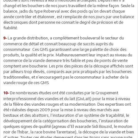
bouchers sont revenus à leurs méthodes archaïques. Depuis rien n’a
changé et les bouchers de nos jours travaillent de la même façon. Seule la
balance, jadis du type Roberval avec des poids qu’on devait chaque
année contrôler et étalonner, est remplacée de nos jours par une balance
électroniques dont personne ne connait le degré de précision et de
fiabilité.
La grande distribution, a complètement bouleversé le secteur du
9-
commerce de détail et connait beaucoup de succès auprès du
consommateur. Ces GMS garantissent une large palette de choix des
produits, la qualité et le prix. Malheureusement leur impact au niveau du
commerce de la viande demeure très faible et peu de points de vente
comptent une boucherie. Les prix des pièces de la découpe affichés sont
par ailleurs trop élevés, comparés aux prix pratiqués par les boucheries
traditionnelles, et n’encouragent pas le consommateur à acheter de la
viande rouge de ces GMS.
De nombreuses études ont été conduites par le Groupement
10-
interprofessionnel des viandes et du lait (GivLait) pour la mise à niveau
de la filière des viandes rouges et sa modernisation. Des expertises ont
été réalisées depuis 2009 pour la mise à niveau des marchés aux
bestiaux et des abattoirs, l’instauration d’un système de traçabilité, le
développement de la catégorisation des boucheries, l’instauration de
quelques signes de qualité (agneau d’El waarade Sidi Bouzid, le mouton
noir de Thibar, la race bovine Tarentaise), la découpe de la viande et bien
d’autres. Toutes ces études demeurent dans les tiroirs sans aucune suite