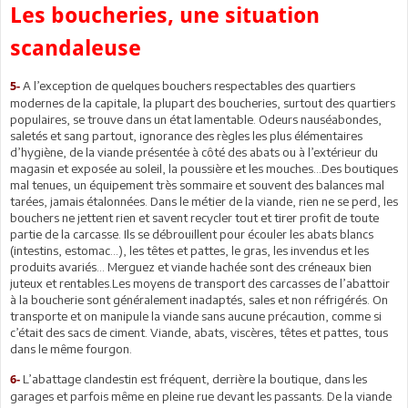
Les boucheries, une situation
scandaleuse
A l’exception de quelques bouchers respectables des quartiers
5-
modernes de la capitale, la plupart des boucheries, surtout des quartiers
populaires, se trouve dans un état lamentable. Odeurs nauséabondes,
saletés et sang partout, ignorance des règles les plus élémentaires
d’hygiène, de la viande présentée à côté des abats ou à l’extérieur du
magasin et exposée au soleil, la poussière et les mouches…Des boutiques
mal tenues, un équipement très sommaire et souvent des balances mal
tarées, jamais étalonnées. Dans le métier de la viande, rien ne se perd, les
bouchers ne jettent rien et savent recycler tout et tirer profit de toute
partie de la carcasse. Ils se débrouillent pour écouler les abats blancs
(intestins, estomac…), les têtes et pattes, le gras, les invendus et les
produits avariés… Merguez et viande hachée sont des créneaux bien
juteux et rentables.Les moyens de transport des carcasses de l’abattoir
à la boucherie sont généralement inadaptés, sales et non réfrigérés. On
transporte et on manipule la viande sans aucune précaution, comme si
c’était des sacs de ciment. Viande, abats, viscères, têtes et pattes, tous
dans le même fourgon.
L’abattage clandestin est fréquent, derrière la boutique, dans les
6-
garages et parfois même en pleine rue devant les passants. De la viande