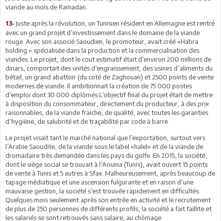
viande au mois de Ramadan.
Juste après la révolution, un Tunisien résident en Allemagne est rentré
13-
avec un grand projet d’investissement dans le domaine de la viande
rouge. Avec son associé Saoudien, le promoteur, avait créé «Habra
holding » spécialisée dans la production et la commercialisation des
viandes. Le projet, dont le cout estimatif était d’environ 200 millions de
dinars, comportait des unités d’engraissement, des usines d’aliments du
bétail, un grand abattoir (du coté de Zaghouan) et 2500 points de vente
modernes de viande. Il ambitionnait la création de 75 000 postes
d’emploi dont 30 000 diplômés.L’objectif final du projet était de mettre
à disposition du consommateur, directement du producteur, à des prix
raisonnables, de la viande fraiche, de qualité, avec toutes les garanties
d’hygiène, de salubrité et de traçabilité par code à barre.
Le projet visait tant le marché national que l’exportation, surtout vers
l’Arabie Saoudite, de la viande sous le label «halel» et de la viande de
dromadaire très demandée dans les pays du golfe. En 2015, la société,
dont le siège social se trouvait à l’Aouina (Tunis), avait ouvert 15 points
de vente à Tunis et 5 autres à Sfax. Malheureusement, après beaucoup de
tapage médiatique et une ascension fulgurante et en raison d’une
mauvaise gestion, la société s’est trouvée rapidement en difficultés.
Quelques mois seulement après son entrée en activité et le recrutement
de plus de 250 personnes de différents profils, la société a fait faillite et
les salariés se sont retrouvés sans salaire, au chômage.